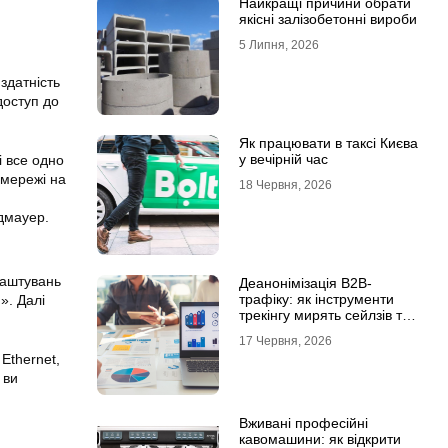
Найкращі причини обрати
якісні залізобетонні вироби
5 Липня, 2026
здатність
доступ до
Як працювати в таксі Києва
у вечірній час
і все одно
 мережі на
18 Червня, 2026
дмауер.
лаштувань
Деанонімізація B2B-
трафіку: як інструменти
». Далі
трекінгу мирять сейлзів та
маркетологів
17 Червня, 2026
Ethernet,
 ви
Вживані професійні
кавомашини: як відкрити