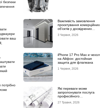
ої безпеки
езпечення
Важливість замовлення
проєктування комерційних
об’єктів у досвідчених
вати
фахівців
андмауери
3 Червня, 2026
ховати ваш
l,
iPhone 17 Pro Max и чехол
ь
на Айфон: достойная
лаштувати
защита для флагмана
вати
1 Червня, 2026
 який
 потрібно
Які переваги може
може
запропонувати послуга
професійного
проєктування будинку
27 Травня, 2026