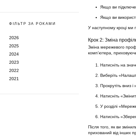
Якщо ви підключен
Якщо ви використ
ФІЛЬТР ЗА РОКАМИ
У наступному кроці ми п
2026
Крок 2: Зміна профі
2025
Зміна мережевого проф
комп’
ютера
, приховуючи
2024
2023
Натисніть на знач
2022
Виберіть «Налашту
2021
Прокрутіть вниз і
Натисніть «Змінит
У розділі «Мереж
Натисніть «Зберег
Після того, як ви змін
прихований від інших пр