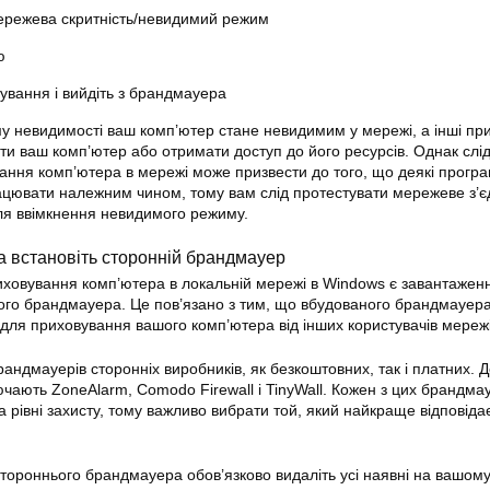
ережева скритність/невидимий режим
ю
ування і вийдіть з брандмауера
у невидимості ваш комп’ютер стане невидимим у мережі, а інші при
ти ваш комп’ютер або отримати доступ до його ресурсів. Однак слі
вання
комп’
ютера
в мережі може призвести до того, що деякі прогр
цювати належним чином, тому вам слід протестувати мережеве з’є
сля ввімкнення невидимого режиму.
та встановіть сторонній брандмауер
иховування
комп’ютера в локальній
мережі
в Windows є завантаженн
ого брандмауера. Це пов’язано з тим, що вбудованого брандмауер
 для приховування вашого комп’ютера від інших
користувачів мереж
брандмауерів сторонніх виробників, як безкоштовних, так і платних. Д
ючають ZoneAlarm, Comodo Firewall і TinyWall. Кожен з цих брандма
та рівні захисту, тому важливо вибрати той, який найкраще відповід
ороннього брандмауера обов’язково видаліть усі наявні на вашом