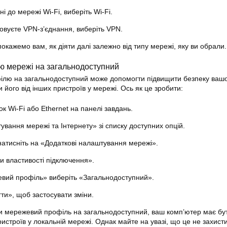
і до мережі Wi-Fi, виберіть Wi-Fi.
овуєте VPN-з’єднання, виберіть VPN.
окажемо вам, як діяти далі залежно від типу мережі, яку ви обрали.
лю мережі на загальнодоступний
ілю на загальнодоступний може допомогти підвищити безпеку ваш
 його від інших пристроїв у мережі. Ось як це зробити:
ок Wi-Fi або Ethernet на панелі завдань.
вання мережі та Інтернету» зі списку доступних опцій.
 натисніть на «Додаткові налаштування мережі».
и властивості підключення».
евий профіль» виберіть «Загальнодоступний».
ти», щоб застосувати зміни.
или мережевий профіль на загальнодоступний, ваш комп’ютер має бу
истроїв у локальній мережі. Однак майте на увазі, що це не захисти