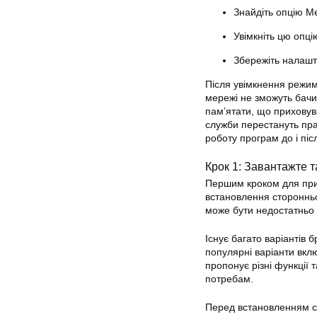
Знайдіть опцію М
Увімкніть цю опці
Збережіть налашт
Після увімкнення режим
мережі не зможуть бачи
пам’ятати, що
прихову
служби перестануть пра
роботу програм до і пі
Крок 1: Завантажте 
Першим кроком для
пр
встановлення стороннь
може бути недостатньо
Існує багато варіантів 
популярні варіанти вкл
пропонує різні функції 
потребам.
Перед встановленням ст