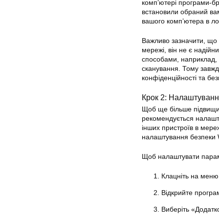
комп’ютері програми-бр
встановили обраний ва
вашого комп’ютера в ло
Важливо зазначити, що
мережі, він не є надій
способами, наприклад,
сканування. Тому завжд
конфіденційності та бе
Крок 2: Налаштуван
Щоб ще більше підвищит
рекомендується налашту
інших пристроїв в мер
налаштування безпеки 
Щоб налаштувати парам
Клацніть на меню
Відкрийте програ
Виберіть «Додатко