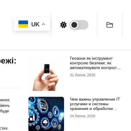
UK
Геозони як інструмент
ежі:
контролю безпеки: як
автоматизувати контроль
транспорту та техніки
31 Липня, 2026
Чем важны управление IT
ваних
услугами и системы
івень
хранения и обработки
 буде
данных для бизнеса
24 Липня, 2026
стих