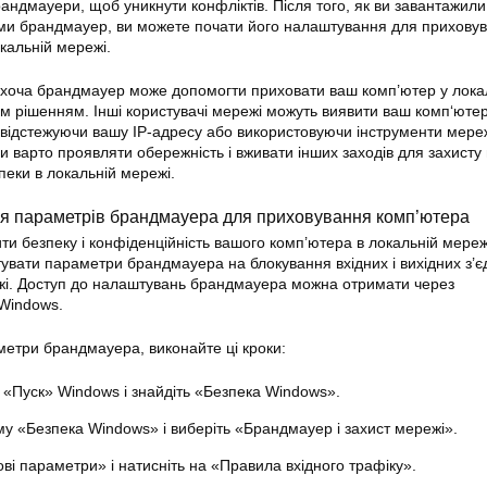
андмауери, щоб уникнути конфліктів. Після того, як ви завантажили
ми брандмауер, ви можете почати його налаштування для прихову
кальній мережі.
 хоча брандмауер може допомогти приховати ваш комп’ютер у
лока
ним рішенням. Інші користувачі мережі можуть виявити ваш
комп
‘юте
 відстежуючи вашу IP-адресу або використовуючи інструменти мере
и варто проявляти обережність і вживати інших заходів для захисту
зпеки в
локальній
мережі.
ня параметрів брандмауера для
приховування
комп’
ютера
и безпеку і конфіденційність вашого комп’ютера в
локальній
мереж
вати параметри брандмауера на блокування вхідних і вихідних з’є
ежі. Доступ до налаштувань брандмауера можна отримати через
Windows.
етри брандмауера, виконайте ці кроки:
 «Пуск» Windows і знайдіть «Безпека Windows».
му «Безпека Windows» і виберіть «Брандмауер і захист мережі».
ві параметри» і натисніть на «Правила вхідного трафіку».