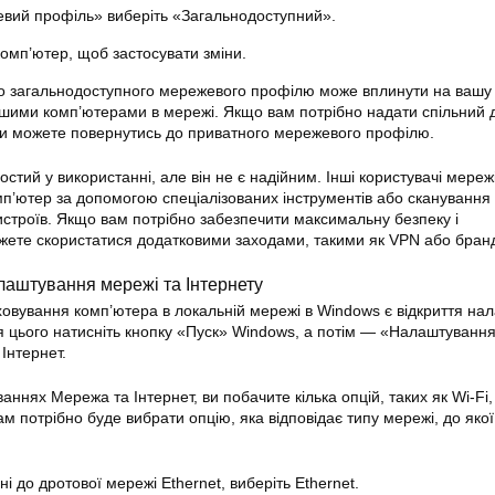
евий профіль» виберіть «Загальнодоступний».
омп’ютер, щоб застосувати зміни.
о загальнодоступного мережевого профілю може вплинути на вашу 
ншими комп’ютерами в мережі. Якщо вам потрібно надати спільний 
ви можете повернутись до приватного мережевого профілю.
остий у використанні, але він не є надійним. Інші користувачі мереж
п’ютер за допомогою спеціалізованих інструментів або сканування
истроїв. Якщо вам потрібно забезпечити максимальну безпеку і
ожете скористатися додатковими заходами, такими як VPN або бран
алаштування мережі та Інтернету
вування комп’ютера в локальній мережі в Windows є відкриття на
я цього натисніть кнопку «Пуск» Windows, а потім — «Налаштування
Інтернет.
нях Мережа та Інтернет, ви побачите кілька опцій, таких як Wi-Fi, 
м потрібно буде вибрати опцію, яка відповідає типу мережі, до якої
і до дротової мережі Ethernet, виберіть Ethernet.