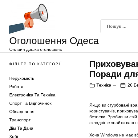
Оголошення
Перейти
Одеса
до
вмісту
Оголошення Одеса
Онлайн дошка оголошень
Приховуван
ФІЛЬТР ПО КАТЕГОРІЇ
Поради для
Нерухомість
Техніка
26 Б
Робота
Електроніка Та Техніка
Спорт Та Відпочинок
Якщо ви стурбовані вра
користувачів
, приховув
Обладнання
безпеки. Зробивши сві
Транспорт
складніше знайти ваш пр
Дім Та Дача
Хоча Windows не має вб
Хобі