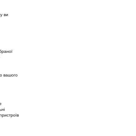
у ви
браної
о
о вашого
е
ьні
пристроїв