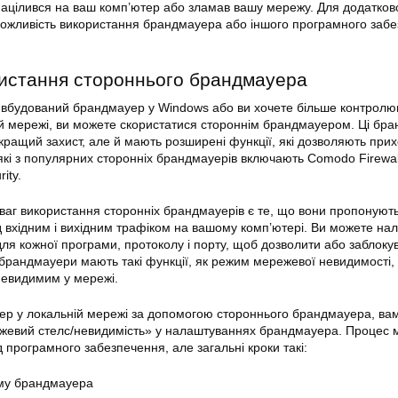
 націлився на ваш комп’ютер або зламав вашу мережу. Для додатков
можливість використання брандмауера або іншого програмного заб
ристання стороннього брандмауера
 вбудований брандмауер у Windows або ви хочете більше контролю
ій
мережі
, ви можете скористатися стороннім брандмауером. Ці бр
 кращий захист, але й мають розширені функції, які дозволяють при
які з популярних сторонніх брандмауерів включають Comodo Firewal
ity.
ваг використання сторонніх брандмауерів є те, що вони пропонуют
 вхідним і вихідним трафіком на вашому комп’ютері. Ви можете на
я кожної програми, протоколу і порту, щоб дозволити або заблоку
і брандмауери мають такі функції, як режим мережевої невидимості,
невидимим у мережі.
ер у локальній мережі за допомогою стороннього брандмауера, вам
жевий стелс/невидимість» у налаштуваннях брандмауера. Процес 
д програмного забезпечення, але загальні кроки такі:
аму брандмауера