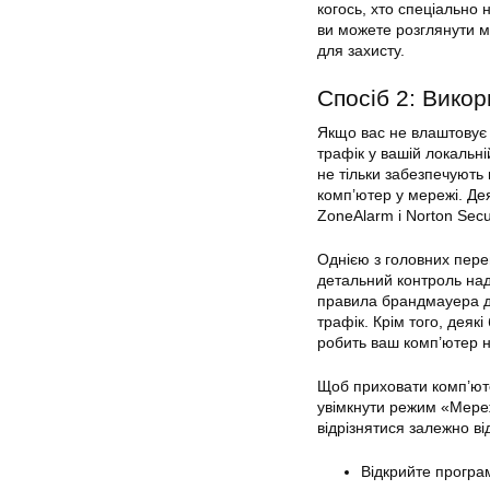
когось, хто спеціально
ви можете розглянути 
для захисту.
Спосіб 2: Вико
Якщо вас не влаштовує
трафік у вашій локальн
не тільки забезпечують
комп’ютер у мережі. Де
ZoneAlarm і Norton Secur
Однією з головних пере
детальний контроль над
правила брандмауера дл
трафік. Крім того, деяк
робить ваш комп’ютер 
Щоб приховати комп’ют
увімкнути режим «Мере
відрізнятися залежно ві
Відкрийте прогр