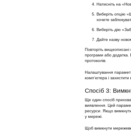
Натисніть на «Но
Виберіть опцію «Ш
хочете заблокуват
Виберіть дію «Заб
Дайте назву новом
Повторіть вищеописані 
програми або додатка. 
протоколів.
Налаштування параметр
комп
‘ютера і захистити 
Спосіб 3: Вимк
Ще один спосіб прихов
виявлення. Цей парамет
ресурси. Якщо вимкнут
у мережі.
Щоб вимкнути мережеве 