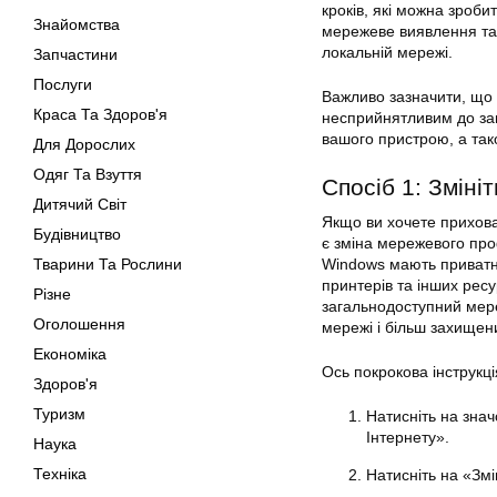
кроків, які можна зроби
Знайомства
мережеве виявлення та
локальній мережі.
Запчастини
Послуги
Важливо зазначити, що
Краса Та Здоров'я
несприйнятливим до заг
вашого пристрою, а та
Для Дорослих
Одяг Та Взуття
Спосіб 1: Змін
Дитячий Світ
Якщо ви хочете прихова
Будівництво
є зміна мережевого про
Тварини Та Рослини
Windows мають приватн
принтерів та інших рес
Різне
загальнодоступний мер
Оголошення
мережі і більш захищен
Економіка
Ось покрокова інструкц
Здоров'я
Туризм
Натисніть на знач
Інтернету».
Наука
Техніка
Натисніть на «Змі