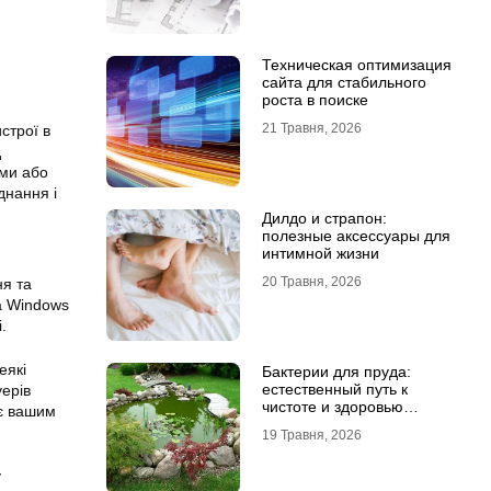
Техническая оптимизация
сайта для стабильного
роста в поиске
21 Травня, 2026
строї в
д
ами або
днання і
Дилдо и страпон:
полезные аксессуары для
интимной жизни
20 Травня, 2026
я та
а Windows
і
.
еякі
Бактерии для пруда:
естественный путь к
уерів
чистоте и здоровью
ає вашим
водоема
19 Травня, 2026
у