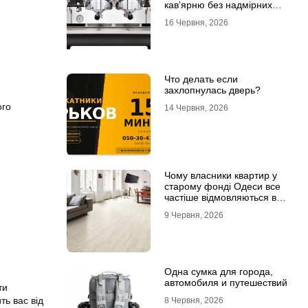
кав’ярню без надмірних
інвестицій
16 Червня, 2026
Что делать если
захлопнулась дверь?
ого
14 Червня, 2026
Чому власники квартир у
старому фонді Одеси все
частіше відмовляються від
лінолеуму на користь
9 Червня, 2026
ламінату
Одна сумка для города,
автомобиля и путешествий
ти
ть вас від
8 Червня, 2026