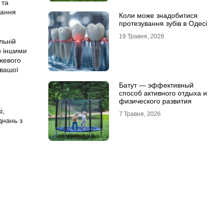
 та
вання
Коли може знадобитися
протезування зубів в Одесі
19 Травня, 2026
льній
р іншими
жевого
 вашої
Батут — эффективный
способ активного отдыха и
физического развития
і,
7 Травня, 2026
днань з