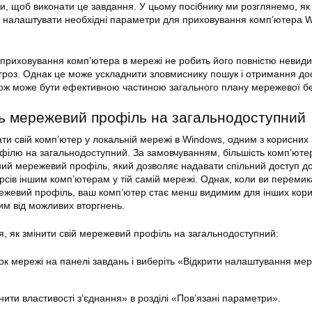
ти, щоб виконати це завдання. У цьому посібнику ми розглянемо, як
 налаштувати необхідні параметри для
приховування
комп’ютера W
приховування
комп’
ютера
в мережі не робить його повністю невид
роз. Однак це може ускладнити зловмиснику пошук і отримання до
кож може бути ефективною частиною загального плану мережевої бе
іть мережевий профіль на загальнодоступний
ти свій комп’ютер у локальній мережі в Windows, одним з корисних
філю на загальнодоступний. За замовчуванням, більшість комп’ютер
ий мережевий профіль, який дозволяє надавати спільний доступ до
урсів іншим комп’ютерам у тій самій мережі. Однак, коли ви перемик
ежевий профіль, ваш комп’ютер стає менш видимим для інших
кори
им від можливих вторгнень.
ія, як змінити свій мережевий профіль на загальнодоступний:
ок мережі на панелі завдань і виберіть «Відкрити налаштування мер
нити властивості з’єднання» в розділі «Пов’язані параметри».