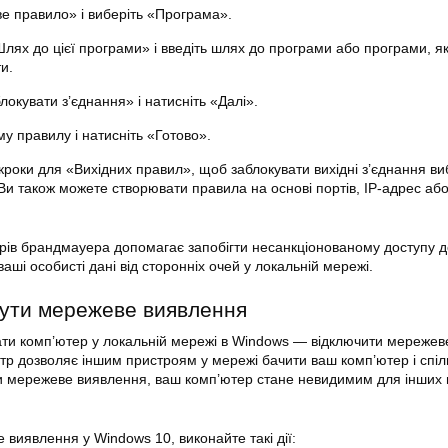
ве правило» і виберіть «Програма».
лях до цієї програми» і введіть шлях до програми або програми, як
и.
локувати з’єднання» і натисніть «Далі».
у правилу і натисніть «Готово».
кроки для «Вихідних правил», щоб заблокувати вихідні з’єднання ви
Ви також можете створювати правила на основі портів, IP-адрес аб
ів брандмауера допомагає запобігти несанкціонованому доступу д
ваші особисті дані від сторонніх очей у
локальній
мережі.
нути мережеве виявлення
ати комп’ютер у локальній мережі в Windows — відключити мережев
р дозволяє іншим пристроям у мережі бачити ваш комп’ютер і спіл
и мережеве виявлення, ваш комп’ютер стане невидимим для інших 
виявлення у Windows 10, виконайте такі дії: