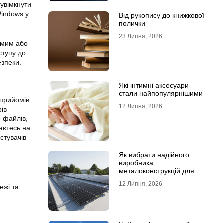
 увімкнути
indows у
Від рукопису до книжкової
полички
23 Липня, 2026
имим або
ступу до
зпеки.
Які інтимні аксесуари
стали найпопулярнішими
 прийомів
12 Липня, 2026
ів
 файлів,
аєтесь на
стувачів
Як вибрати надійного
виробника
металоконструкцій для
сонячних панелей
12 Липня, 2026
ежі та