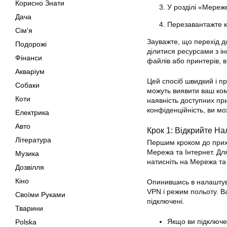
Корисно Знати
У розділі «Мереж
Дача
Перезавантажте к
Сім'я
Зауважте, що перехід д
Подорожі
ділитися ресурсами з і
Фінанси
файлів або принтерів, 
Акваріум
Цей спосіб швидкий і пр
Собаки
можуть виявити ваш ком
Коти
наявність доступних пр
конфіденційність, ви м
Електрика
Авто
Крок 1: Відкрийте Н
Література
Першим кроком до прихо
Мережа та Інтернет. Дл
Музика
натисніть на Мережа та 
Дозвілля
Кіно
Опинившись в налаштуван
VPN і режим польоту. Ва
Своїми Руками
підключені.
Тварини
Якщо ви підключен
Polska