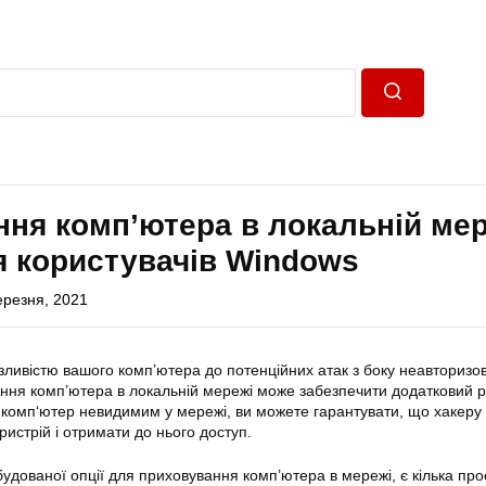
Пошук
ня комп’ютера в локальній мер
 користувачів Windows
ерезня, 2021
зливістю вашого комп’
ютера
до потенційних атак з боку неавторизо
ання комп’ютера в
локальній
мережі може забезпечити додатковий р
й
комп
‘ютер невидимим у мережі, ви можете гарантувати, що хакеру
истрій і отримати до нього доступ.
удованої опції для приховування комп’
ютера
в мережі, є кілька про