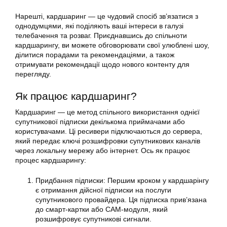
Нарешті,
кардшаринг
— це чудовий спосіб зв’язатися з
однодумцями, які поділяють ваші інтереси в галузі
телебачення та розваг. Приєднавшись до спільноти
кардшарингу, ви можете обговорювати свої улюблені шоу,
ділитися порадами та рекомендаціями, а також
отримувати рекомендації щодо нового контенту для
перегляду.
Як працює кардшаринг?
Кардшаринг
— це метод спільного використання однієї
супутникової підписки декількома приймачами або
користувачами. Ці ресивери підключаються до сервера,
який передає ключі розшифровки супутникових каналів
через локальну мережу або інтернет. Ось як працює
процес кардшарингу:
Придбання підписки: Першим кроком у кардшарінгу
є отримання дійсної підписки на послуги
супутникового провайдера. Ця підписка прив’язана
до смарт-картки або CAM-модуля, який
розшифровує супутникові сигнали.