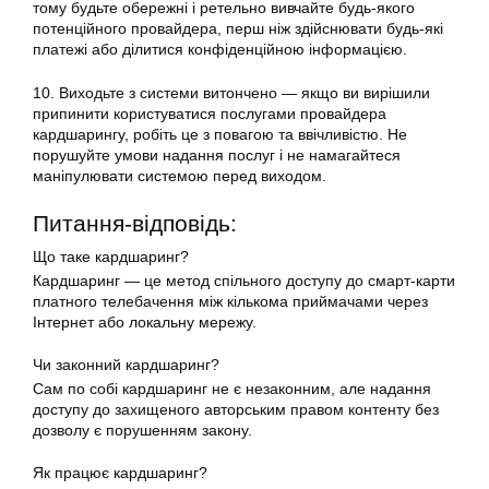
тому будьте обережні і ретельно вивчайте будь-якого
потенційного провайдера, перш ніж здійснювати будь-які
платежі або ділитися конфіденційною інформацією.
10. Виходьте з системи витончено — якщо ви вирішили
припинити користуватися послугами провайдера
кардшарингу, робіть це з повагою та ввічливістю. Не
порушуйте умови надання послуг і не намагайтеся
маніпулювати системою перед виходом.
Питання-відповідь:
Що таке кардшаринг?
Кардшаринг
— це метод спільного доступу до смарт-карти
платного телебачення між кількома приймачами через
Інтернет або локальну мережу.
Чи законний
кардшаринг
?
Сам по собі кардшаринг не є незаконним, але надання
доступу до захищеного авторським правом контенту без
дозволу є порушенням закону.
Як працює
кардшаринг
?