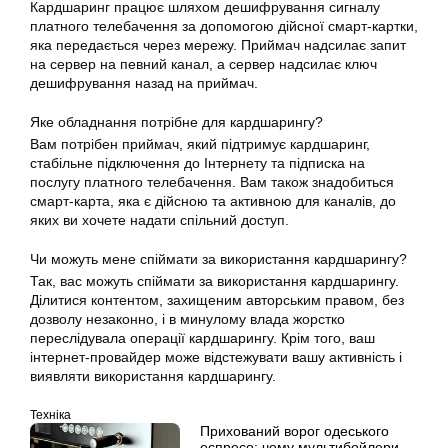
Кардшаринг
працює шляхом дешифрування сигналу
платного телебачення за допомогою дійсної смарт-картки,
яка передається через мережу. Приймач надсилає запит
на сервер на певний канал, а сервер надсилає ключ
дешифрування назад на приймач.
Яке обладнання потрібне для кардшарингу?
Вам потрібен приймач, який підтримує кардшаринг,
стабільне підключення до Інтернету та підписка на
послугу платного телебачення. Вам також знадобиться
смарт-карта, яка є дійсною та активною для каналів, до
яких ви хочете надати спільний доступ.
Чи можуть мене спіймати за
використання
кардшарингу?
Так, вас можуть спіймати за
використання
кардшарингу.
Ділитися контентом, захищеним авторським правом, без
дозволу незаконно, і в минулому влада жорстко
переслідувала операції кардшарингу. Крім того, ваш
інтернет-провайдер може відстежувати вашу активність і
виявляти
використання
кардшарингу.
Техніка
Прихований ворог одеського
еспресо: чому мультибойлери