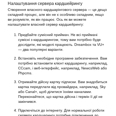
Налаштування сервера кардшейрингу
Створення власного кардшарінгового сервера — це дещо
складний процес, але він не є особливо складним, якщо
ви розумієте, як він працює. Ось як ви можете
налаштувати власний сервер кардшейрингу:
Придбайте сумісний приймач. Не всі приймачі
сумісні з кардшарингом, тому вам потрібно буде
дослідити, які моделі працюють. Dreambox та VU+
— два популярні варіанти.
Встановіть необхідне програмне забезпечення. Вам
потрібно встановити клієнт кардшарингу, наприклад,
CCcam, і веб-інтерфейс, наприклад, NewcsWeb або
Phpcms.
Отримайте дійсну картку підписки. Вам знадобиться
картка передплати від провайдера, наприклад, Sky
або Canal+, щоб ділитися їхніми каналами.
Переконайтеся, що картка дійсна і термін її дії не
закінчився.
Підключіться до інтернету. Для нормальної роботи
серверу кардшарингу потрібне підключення до