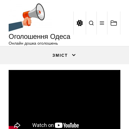
Оголошення
Перейти
Одеса
до
вмісту
Оголошення Одеса
Онлайн дошка оголошень
ЗМІСТ