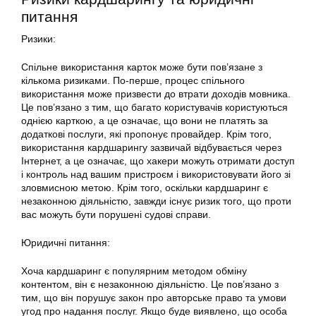
питання
Ризики:
Спільне
використання
карток може бути пов’язане з
кількома ризиками. По-перше, процес спільного
використання може призвести до втрати доходів мовника.
Це пов’язано з тим, що багато користувачів користуються
однією карткою, а це означає, що вони не платять за
додаткові послуги, які пропонує провайдер. Крім того,
використання
кардшарингу зазвичай відбувається через
Інтернет, а це означає, що хакери можуть отримати доступ
і контроль над вашим пристроєм і використовувати його зі
зловмисною метою. Крім того, оскільки кардшаринг є
незаконною діяльністю, завжди існує ризик того, що проти
вас можуть бути порушені судові справи.
Юридичні питання:
Хоча кардшаринг є популярним методом обміну
контентом, він є незаконною діяльністю. Це пов’язано з
тим, що він порушує закон про авторське право та умови
угод про надання послуг. Якщо буде виявлено, що особа