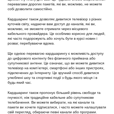
перевагами дорогих пакетів, які ви, можливо, не можете
собі дозволити самостійно.
Кардшаринг
також дозволяє дивитися телевізор з різних
куточків світу, надаючи вам доступ до каналів, які ви,
можливо, не зможете отримати через місцевого
кабельного провайдера. Це особливо корисно для людей,
які часто подорожують або хочуть бути в курсі новин і
розваг, перебуваючи вдома.
Ще однією перевагою кардшарингу є можливість доступу
до цифрового контенту без фізичного приймача або
супутникової антени. Це означає, що ви можете дивитися
телевізор на комп’ютері, смартфоні або інших пристроях,
підключених до Інтернету. Це зручний спосіб дивитися
улюблені шоу та спортивні події з будь-якого місця і в
будь-який час.
Кардшаринг
також пропонує більший рівень свободи та
гнучкості, ніж традиційне кабельне або супутникове
телебачення. Ви можете вибирати, на які канали та
пакети ви хочете підписатися, і часто можете налаштувати
свій перегляд, обираючи певні канали або програми.