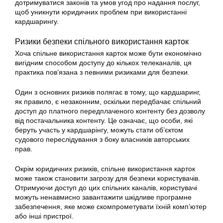
дотримуватися законів та умов угод про надання послуг,
щоб уникнути юридичних проблем при використанні
кардшарингу.
Ризики безпеки
спільного використання карток
Хоча спільне
використання
карток може бути економічно
вигідним способом доступу до кількох телеканалів, ця
практика пов’язана з певними ризиками для безпеки.
Один з основних ризиків полягає в тому, що кардшаринг,
як правило, є незаконним, оскільки передбачає спільний
доступ до платного передплаченого контенту без дозволу
від постачальника контенту. Це означає, що особи, які
беруть участь у кардшарінгу, можуть стати об’єктом
судового переслідування з боку власників авторських
прав.
Окрім юридичних ризиків, спільне використання карток
може також становити загрозу для безпеки користувачів.
Отримуючи доступ до цих спільних каналів, користувачі
можуть ненавмисно завантажити шкідливе програмне
забезпечення, яке може скомпрометувати їхній комп’ютер
або інші пристрої.