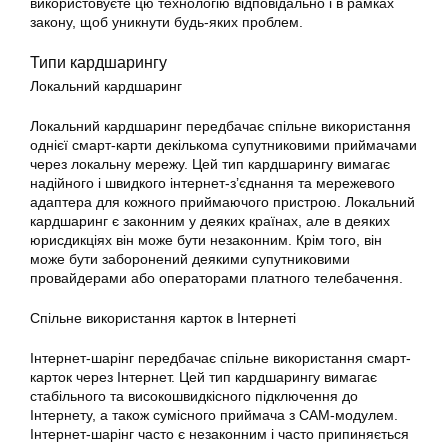
використовуєте цю технологію відповідально і в рамках
закону, щоб уникнути будь-яких проблем.
Типи кардшарингу
Локальний
кардшаринг
Локальний
кардшаринг
передбачає спільне використання
однієї смарт-карти декількома супутниковими приймачами
через локальну мережу. Цей тип кардшарингу вимагає
надійного і швидкого інтернет-з’єднання та мережевого
адаптера для кожного приймаючого пристрою. Локальний
кардшаринг є законним у деяких країнах, але в деяких
юрисдикціях він може бути незаконним. Крім того, він
може бути заборонений деякими супутниковими
провайдерами або операторами платного телебачення.
Спільне
використання
карток в Інтернеті
Інтернет-шарінг передбачає спільне
використання
смарт-
карток через Інтернет. Цей тип кардшарингу вимагає
стабільного та високошвидкісного підключення до
Інтернету, а також сумісного приймача з CAM-модулем.
Інтернет-шарінг часто є незаконним і часто припиняється