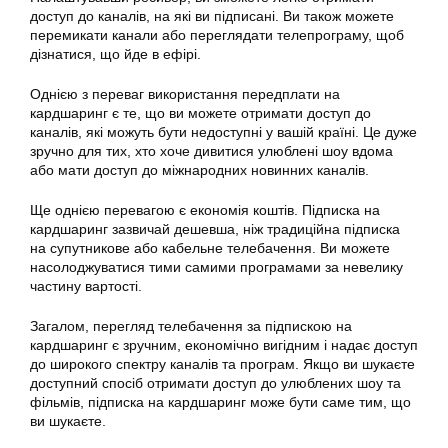
доступ до каналів, на які ви підписані. Ви також можете
перемикати канали або переглядати телепрограму, щоб
дізнатися, що йде в ефірі.
Однією з переваг
використання
передплати на
кардшаринг є те, що ви можете отримати доступ до
каналів, які можуть бути недоступні у вашій країні. Це дуже
зручно для тих, хто хоче дивитися улюблені шоу вдома
або мати доступ до міжнародних новинних каналів.
Ще однією перевагою є економія коштів. Підписка на
кардшаринг
зазвичай дешевша, ніж традиційна підписка
на супутникове або кабельне телебачення. Ви можете
насолоджуватися тими самими програмами за невелику
частину вартості.
Загалом, перегляд телебачення за підпискою на
кардшаринг
є зручним, економічно вигідним і надає доступ
до широкого спектру каналів та програм. Якщо ви шукаєте
доступний спосіб отримати доступ до улюблених шоу та
фільмів, підписка на
кардшаринг може бути
саме тим, що
ви шукаєте.