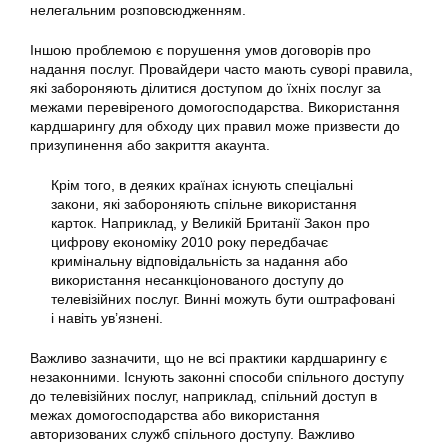
нелегальним розповсюдженням.
Іншою проблемою є порушення умов договорів про
надання послуг. Провайдери часто мають суворі правила,
які забороняють ділитися доступом до їхніх послуг за
межами перевіреного домогосподарства.
Використання
кардшарингу для обходу цих правил може призвести до
призупинення або закриття акаунта.
Крім того, в деяких країнах існують спеціальні
закони, які забороняють спільне
використання
карток. Наприклад, у Великій Британії Закон про
цифрову економіку 2010 року передбачає
кримінальну відповідальність за надання або
використання
несанкціонованого доступу до
телевізійних послуг. Винні можуть бути оштрафовані
і навіть ув’язнені.
Важливо зазначити, що не всі практики кардшарингу є
незаконними. Існують законні способи спільного доступу
до телевізійних послуг, наприклад, спільний доступ в
межах домогосподарства або
використання
авторизованих служб спільного доступу. Важливо