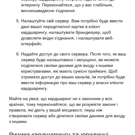
інтернету. Переконайтеся, що у вас стабільне,
високошвидкісне з’єднання.
Налаштуйте свій сервер. Вам потрібно буде ввести
дані вашої передплатної картки в клієнт
кардшарингу, налаштувати брандмауер, щоб
дозволити вхідні з’єднання, і налаштувати веб-
інтерфейс.
Надайте доступ до свого сервера. Після того, як ваш
сервер буде налаштовано і запущено, ви можете
поділитися своїми даними для входу з іншими
користувачами, які мають сумісні приймачі. Щоб
отримати доступ до ваших каналів, їм потрібно буде
ввести інформацію про ваш сервер у власні клієнти
кардшарингу.
Майте на увазі, що
кардшаринг
не є законним у всіх
країнах, тому переконайтеся, що ви розумієте закони і
правила, які діють у вашій місцевості, перш ніж
створювати сервер або ділитися своїми даними для входу
з іншими.
Ризики кардшарингу та юридичні