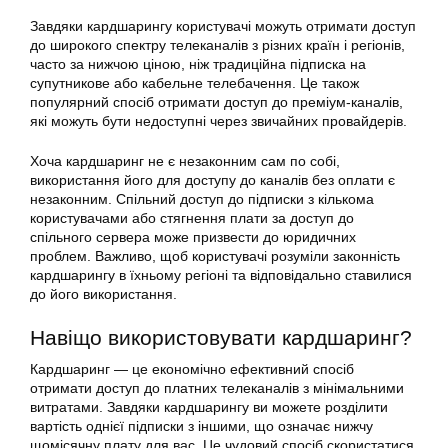
Завдяки кардшарингу користувачі можуть отримати доступ
до широкого спектру телеканалів з різних країн і регіонів,
часто за нижчою ціною, ніж традиційна підписка на
супутникове або кабельне телебачення. Це також
популярний спосіб отримати доступ до преміум-каналів,
які можуть бути недоступні через звичайних провайдерів.
Хоча
кардшаринг
не є незаконним сам по собі,
використання
його для доступу до каналів без оплати є
незаконним. Спільний доступ до підписки з кількома
користувачами або стягнення плати за доступ до
спільного сервера може призвести до юридичних
проблем. Важливо, щоб користувачі розуміли законність
кардшарингу в їхньому регіоні та відповідально ставилися
до його
використання
.
Навіщо використовувати
кардшаринг
?
Кардшаринг — це економічно ефективний спосіб
отримати доступ до платних телеканалів з мінімальними
витратами. Завдяки кардшарингу ви можете розділити
вартість однієї підписки з іншими, що означає нижчу
щомісячну плату для вас. Це чудовий спосіб скористатися