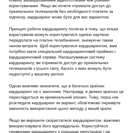
обміну зашифрованими відеопотоками між різними
користувачами. Якщо ви хочете отримати доступ до
преміальних телеканалів без необхідності платити за
підписку,
кардшаринг може бути
для вас варіантом.
Принцип роботи кардшарингу полягає в тому, що кілька
користувачів можуть користуватися однією карткою
передплати на платне телебачення, знижуючи таким
чином витрати. Щоб користуватися кардшарингом, вам
потрібно мати спеціальний кардшаринговий приймач і
кардшаринговий сервер. Налаштувавши систему
кардшарингу, ви отримаєте доступ до преміальних
телеканалів з усього світу, багато з яких можуть бути
недоступні у вашому регіоні.
Однак важливо зазначити, що в багатьох країнах
кардшаринг не є законним. Насправді, в деяких країнах це
переслідується як кримінальний злочин. Тому, перш ніж
розглядати
кардшаринг
як варіант, обов’язково перевірте
законність використання цього методу у вашій країні.
Якщо ви вирішили скористатися кардшарингом, важливо
використовувати його відповідально. Користуйтеся
серверами кардшарингу з хорошою репутацією і не