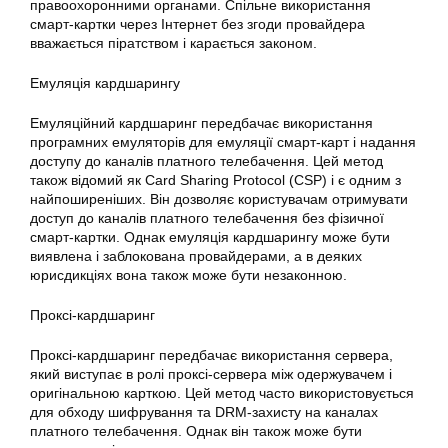
правоохоронними органами. Спільне
використання
смарт-картки через Інтернет без згоди провайдера
вважається піратством і карається законом.
Емуляція кардшарингу
Емуляційний
кардшаринг
передбачає
використання
програмних емуляторів для емуляції смарт-карт і надання
доступу до каналів платного телебачення. Цей метод
також відомий як Card Sharing Protocol (CSP) і є одним з
найпоширеніших. Він дозволяє користувачам отримувати
доступ до каналів платного телебачення без фізичної
смарт-картки. Однак емуляція кардшарингу може бути
виявлена і заблокована провайдерами, а в деяких
юрисдикціях вона також може бути незаконною.
Проксі-кардшаринг
Проксі-кардшаринг передбачає
використання
сервера,
який виступає в ролі проксі-сервера між одержувачем і
оригінальною карткою. Цей метод часто використовується
для обходу шифрування та DRM-захисту на каналах
платного телебачення. Однак він також може бути