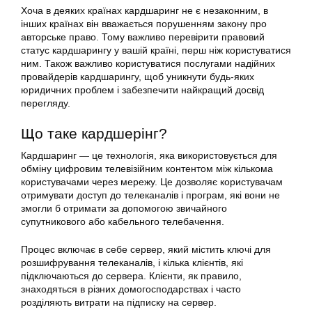
Хоча в деяких країнах
кардшаринг
не є незаконним, в
інших країнах він вважається порушенням закону про
авторське право. Тому важливо перевірити правовий
статус кардшарингу у вашій країні, перш ніж користуватися
ним. Також важливо користуватися послугами надійних
провайдерів кардшарингу, щоб уникнути будь-яких
юридичних проблем і забезпечити найкращий досвід
перегляду.
Що таке кардшерінг?
Кардшаринг — це технологія, яка використовується для
обміну цифровим телевізійним контентом між кількома
користувачами через мережу. Це дозволяє користувачам
отримувати доступ до телеканалів і програм, які вони не
змогли б отримати за допомогою звичайного
супутникового або кабельного телебачення.
Процес включає в себе сервер, який містить ключі для
розшифрування телеканалів, і кілька клієнтів, які
підключаються до сервера. Клієнти, як правило,
знаходяться в різних домогосподарствах і часто
розділяють витрати на підписку на сервер.