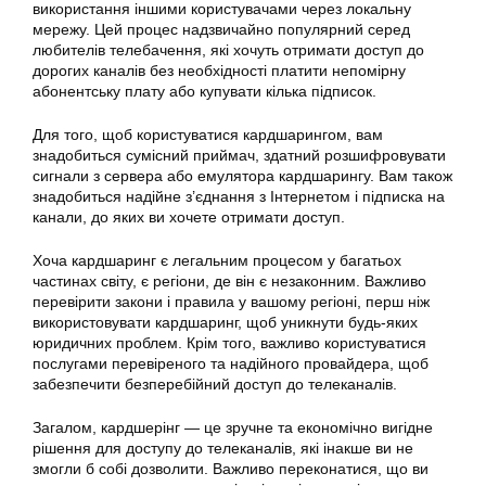
використання
іншими користувачами через локальну
мережу. Цей процес надзвичайно популярний серед
любителів телебачення, які хочуть отримати доступ до
дорогих каналів без необхідності платити непомірну
абонентську плату або купувати кілька підписок.
Для того, щоб користуватися кардшарингом, вам
знадобиться сумісний приймач, здатний розшифровувати
сигнали з сервера або емулятора кардшарингу. Вам також
знадобиться надійне з’єднання з Інтернетом і підписка на
канали, до яких ви хочете отримати доступ.
Хоча
кардшаринг
є легальним процесом у багатьох
частинах світу, є регіони, де він є незаконним. Важливо
перевірити закони і правила у вашому регіоні, перш ніж
використовувати
кардшаринг
, щоб уникнути будь-яких
юридичних проблем. Крім того, важливо користуватися
послугами перевіреного та надійного провайдера, щоб
забезпечити безперебійний доступ до телеканалів.
Загалом, кардшерінг — це зручне та економічно вигідне
рішення для доступу до телеканалів, які інакше ви не
змогли б собі дозволити. Важливо переконатися, що ви