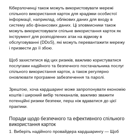
Кіберзлочинці також можуть використовувати мережі
спільного використання карток
для крадіжки особистої
інформації, наприклад, облікових даних для входу в
систему або фінансових даних. Ці зловмисники також
можуть використовувати спільне
використання
карток як
інструмент для розподілених атак на відмову в
обслуговуванні (DDoS), які можуть перевантажити мережу
і призвести до її збою.
Щоб захиститися від цих ризиків, важливо користуватися
послугами надійного та безпечного постачальника послуг
спільного використання карток
, а також регулярно
оновлювати програмне забезпечення та паролі.
Зрештою, хоча кардшаринг може запропонувати економію
коштів і широкий вибір телеканалів, важливо зважити
потенційні ризики безпеки, перш ніж вдаватися до цієї
практики.
Поради щодо безпечного та ефективного спільного
використання
карток
1. Виберіть надійного провайдера кардшарингу — Щоб