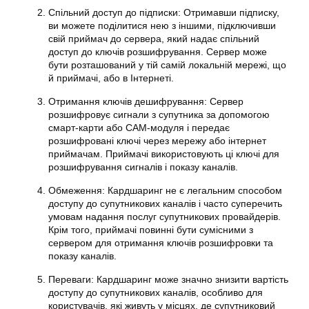
Спільний доступ до підписки: Отримавши підписку,
ви можете поділитися нею з іншими, підключивши
свій приймач до сервера, який надає спільний
доступ до ключів розшифрування. Сервер може
бути розташований у тій самій локальній мережі, що
й приймачі, або в Інтернеті.
Отримання ключів дешифрування: Сервер
розшифровує сигнали з супутника за допомогою
смарт-карти або CAM-модуля і передає
розшифровані ключі через мережу або інтернет
приймачам. Приймачі використовують ці ключі для
розшифрування сигналів і показу каналів.
Обмеження:
Кардшаринг
не є легальним способом
доступу до супутникових каналів і часто суперечить
умовам надання послуг супутникових провайдерів.
Крім того, приймачі повинні бути сумісними з
сервером для отримання ключів розшифровки та
показу каналів.
Переваги:
Кардшаринг
може значно знизити вартість
доступу до супутникових каналів, особливо для
користувачів, які живуть у місцях, де супутниковий