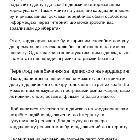
надавайте доступ до своєї підписки неавторизованим
користувачам. Також майте на увазі, що
кардшаринг може
бути
ризикованим, оскільки передбачає обмін особистою
інформацією через Інтернет, що може зробити вас
вразливими до кібератак.
Отже,
кардшаринг може бути
корисним способом доступу
до преміальних телеканалів без необхідності платити за
підписку. Однак важливо користуватися ним відповідально
і пам’ятати про юридичні ризики та ризики безпеки.
Перегляд телебачення за підпискою на
кардшаринг
З кардшаринговою підпискою ви можете легко отримати
доступ до широкого спектру телеканалів з різних країн. Ви
можете насолоджуватися програмами різних жанрів, таких
як новини, спорт, розваги, фільми та багато іншого.
Щоб дивитися телевізор за підпискою на кардшаринг, вам
потрібне надійне підключення до Інтернету та
супутниковий ресивер. Для доступу до сервера
кардшарингу ресивер має бути підключений до інтернету.
Налаштувавши ресивер, ви зможете легко отримати