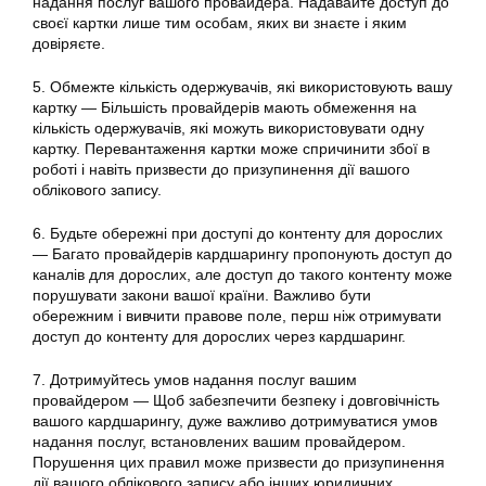
надання послуг вашого провайдера. Надавайте доступ до
своєї картки лише тим особам, яких ви знаєте і яким
довіряєте.
5. Обмежте кількість одержувачів, які використовують вашу
картку — Більшість провайдерів мають обмеження на
кількість одержувачів, які можуть використовувати одну
картку. Перевантаження картки може спричинити збої в
роботі і навіть призвести до призупинення дії вашого
облікового запису.
6. Будьте обережні при доступі до контенту для дорослих
— Багато провайдерів кардшарингу пропонують доступ до
каналів для дорослих, але доступ до такого контенту може
порушувати закони вашої країни. Важливо бути
обережним і вивчити правове поле, перш ніж отримувати
доступ до контенту для дорослих через кардшаринг.
7. Дотримуйтесь умов надання послуг вашим
провайдером — Щоб забезпечити безпеку і довговічність
вашого кардшарингу, дуже важливо дотримуватися умов
надання послуг, встановлених вашим провайдером.
Порушення цих правил може призвести до призупинення
дії вашого облікового запису або інших юридичних