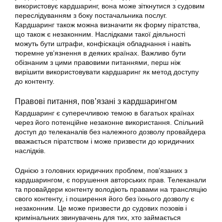
використовує кардшаринг, вона може зіткнутися з судовим
переслідуванням з боку постачальника послуг.
Кардшаринг також можна визначити як форму піратства,
що також є незаконним. Наслідками такої діяльності
можуть бути штрафи, конфіскація обладнання і навіть
тюремне ув’язнення в деяких країнах. Важливо бути
обізнаним з цими правовими питаннями, перш ніж
вирішити використовувати кардшаринг як метод доступу
до контенту.
Правові питання, пов’язані з кардшарингом
Кардшаринг
є суперечливою темою в багатьох країнах
через його потенційне незаконне
використання
. Спільний
доступ до телеканалів без належного дозволу провайдера
вважається піратством і може призвести до юридичних
наслідків.
Однією з головних юридичних проблем, пов’язаних з
кардшарингом, є порушення авторських прав. Телеканали
та провайдери контенту володіють правами на трансляцію
свого контенту, і поширення його без їхнього дозволу є
незаконним. Це може призвести до судових позовів і
кримінальних звинувачень для тих, хто займається