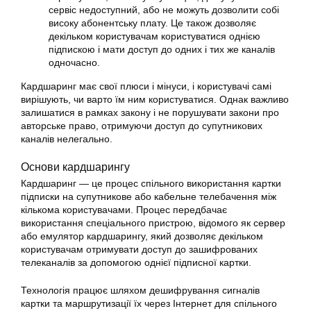
сервіс недоступний, або не можуть дозволити собі
високу абонентську плату. Це також дозволяє
декільком користувачам користуватися однією
підпискою і мати доступ до одних і тих же каналів
одночасно.
Кардшаринг
має свої плюси і мінуси, і користувачі самі
вирішують, чи варто їм ним користуватися. Однак важливо
залишатися в рамках закону і не порушувати закони про
авторське право, отримуючи доступ до супутникових
каналів нелегально.
Основи кардшарингу
Кардшаринг
— це процес спільного
використання
картки
підписки на супутникове або кабельне телебачення між
кількома користувачами. Процес передбачає
використання спеціального пристрою, відомого як сервер
або емулятор кардшарингу, який дозволяє декільком
користувачам отримувати доступ до зашифрованих
телеканалів за допомогою однієї підписної картки.
Технологія працює шляхом дешифрування сигналів
картки та маршрутизації їх через Інтернет для спільного