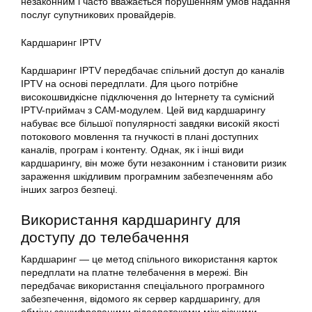
незаконним і часто вважається порушенням умов надання
послуг супутникових провайдерів.
Кардшаринг
IPTV
Кардшаринг IPTV передбачає спільний доступ до каналів
IPTV на основі передплати. Для цього потрібне
високошвидкісне підключення до Інтернету та сумісний
IPTV-приймач з CAM-модулем. Цей вид кардшарингу
набуває все більшої популярності завдяки високій якості
потокового мовлення та гнучкості в плані доступних
каналів, програм і контенту. Однак, як і інші види
кардшарингу, він може бути незаконним і становити ризик
зараження шкідливим програмним забезпеченням або
інших загроз безпеці.
Використання
кардшарингу для
доступу до телебачення
Кардшаринг — це метод
спільного використання карток
передплати на платне телебачення в мережі. Він
передбачає
використання
спеціального програмного
забезпечення, відомого як сервер кардшарингу, для