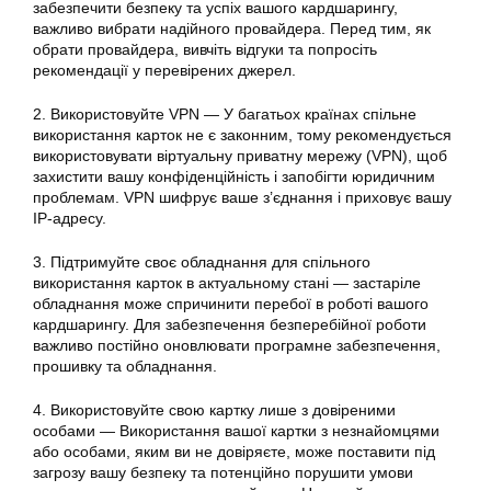
забезпечити безпеку та успіх вашого кардшарингу,
важливо вибрати надійного провайдера. Перед тим, як
обрати провайдера, вивчіть відгуки та попросіть
рекомендації у перевірених джерел.
2. Використовуйте VPN — У багатьох країнах спільне
використання карток не є законним, тому рекомендується
використовувати віртуальну приватну мережу (VPN), щоб
захистити вашу конфіденційність і запобігти юридичним
проблемам. VPN шифрує ваше з’єднання і приховує вашу
IP-адресу.
3. Підтримуйте своє обладнання для
спільного
використання карток
в актуальному стані — застаріле
обладнання може спричинити перебої в роботі вашого
кардшарингу. Для забезпечення безперебійної роботи
важливо постійно оновлювати програмне забезпечення,
прошивку та обладнання.
4. Використовуйте свою картку лише з довіреними
особами — Використання вашої картки з незнайомцями
або особами, яким ви не довіряєте, може поставити під
загрозу вашу безпеку та потенційно порушити умови