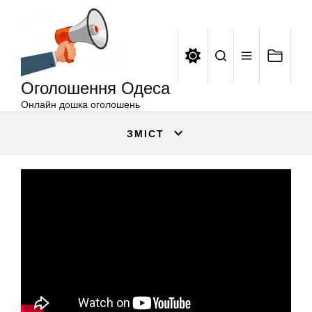
Оголошення
Перейти
Одеса
до
вмісту
Оголошення Одеса
Онлайн дошка оголошень
ЗМІСТ