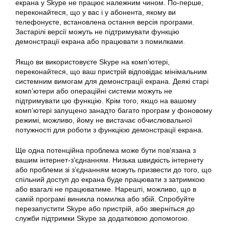
екрана у Skype не працює належним чином. По-перше,
переконайтеся, що у вас і у абонента, якому ви
телефонуєте, встановлена остання версія програми.
Застарілі версії можуть не підтримувати функцію
демонстрації екрана або працювати з помилками.
Якщо ви використовуєте Skype на комп’ютері,
переконайтеся, що ваш пристрій відповідає мінімальним
системним вимогам для демонстрації екрана. Деякі старі
комп’ютери або операційні системи можуть не
підтримувати цю функцію. Крім того, якщо на вашому
комп’ютері запущено занадто багато програм у фоновому
режимі, можливо, йому не вистачає обчислювальної
потужності для роботи з функцією демонстрації екрана.
Ще одна потенційна проблема може бути пов’язана з
вашим інтернет-з’єднанням. Низька швидкість інтернету
або проблеми зі з’єднанням можуть призвести до того, що
спільний доступ до екрана буде працювати з затримкою
або взагалі не працюватиме. Нарешті, можливо, що в
самій програмі виникла помилка або збій. Спробуйте
перезапустити
Skype
або пристрій, або зверніться до
служби підтримки
Skype
за додатковою допомогою.