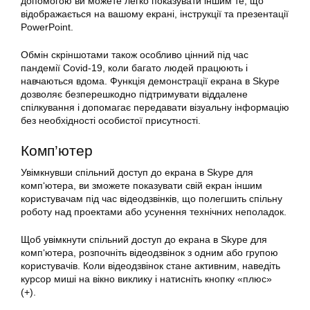
допомогою ви можете легко показувати іншим те, що
відображається на вашому екрані, інструкції та презентації
PowerPoint.
Обмін скріншотами також особливо цінний під час
пандемії Covid-19, коли багато людей працюють і
навчаються вдома. Функція демонстрації екрана в Skype
дозволяє безперешкодно підтримувати віддалене
спілкування і допомагає передавати візуальну інформацію
без необхідності особистої присутності.
Комп’ютер
Увімкнувши спільний доступ до екрана в Skype для
комп
‘ютера, ви зможете показувати свій екран іншим
користувачам під час відеодзвінків, що полегшить спільну
роботу над проектами або усунення технічних неполадок.
Щоб
увімкнути
спільний доступ до екрана в Skype для
комп
‘ютера, розпочніть відеодзвінок з одним або групою
користувачів. Коли відеодзвінок стане активним, наведіть
курсор миші на вікно виклику і натисніть кнопку «плюс»
(+).