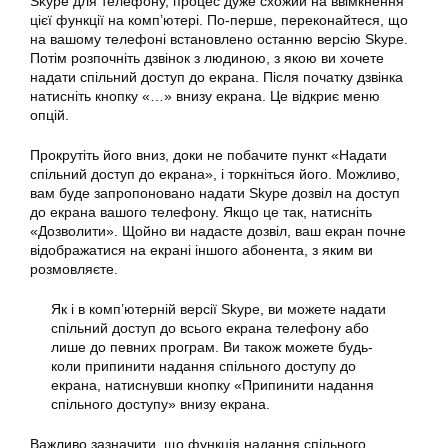
Skype для телефону, процес дуже схожий на ввімкнення
цієї функції на комп’ютері. По-перше, переконайтеся, що
на вашому телефоні встановлено останню версію Skype.
Потім розпочніть дзвінок з людиною, з якою ви хочете
надати спільний
доступ
до екрана. Після початку дзвінка
натисніть кнопку «…» внизу екрана. Це відкриє меню
опцій.
Прокрутіть його вниз, доки не побачите пункт «Надати
спільний доступ до екрана», і торкніться його. Можливо,
вам буде запропоновано надати Skype дозвіл на
доступ
до екрана вашого телефону. Якщо це так, натисніть
«Дозволити». Щойно ви надасте дозвіл, ваш екран почне
відображатися на екрані іншого абонента, з яким ви
розмовляєте.
Як і в комп’ютерній версії Skype, ви можете надати
спільний
доступ до всього екрана телефону або
лише до певних програм. Ви також можете будь-
коли припинити надання спільного доступу до
екрана, натиснувши кнопку «Припинити надання
спільного доступу» внизу
екрана
.
Важливо зазначити, що функція надання спільного