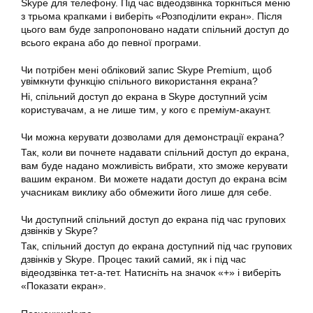
Skype для телефону. Під час відеодзвінка торкніться меню
з трьома крапками і виберіть «Розподілити екран». Після
цього вам буде запропоновано надати спільний
доступ
до
всього екрана або до певної програми.
Чи потрібен мені обліковий запис Skype Premium, щоб
увімкнути
функцію спільного використання екрана?
Ні, спільний
доступ
до
екрана
в
Skype
доступний усім
користувачам, а не лише тим, у кого є преміум-акаунт.
Чи можна керувати дозволами для демонстрації екрана?
Так, коли ви почнете надавати
спільний
доступ до екрана,
вам буде надано можливість вибрати, хто зможе керувати
вашим екраном. Ви можете надати доступ до екрана всім
учасникам виклику або обмежити його лише для себе.
Чи доступний спільний доступ до
екрана
під час групових
дзвінків у Skype?
Так, спільний
доступ
до екрана доступний під час групових
дзвінків у Skype. Процес такий самий, як і під час
відеодзвінка тет-а-тет. Натисніть на значок «+» і виберіть
«Показати екран».