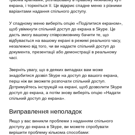
екрана, і торкніться її. Це відкриє спадне меню з різними
варіантами надання спільного доступу.
У спадному меню виберіть опцію «Поділитися екраном»,
щоб увімкнути спільний доступ до екрана в
Skype
. Це
дасть змогу вашому співрозмовнику бачити те, що
відбувається на вашому екрані в режимі реального часу,
незалежно від того, чи ви надаєте
спільний
доступ до
документа, презентації або демонстрації в реальному
часі.
Зверніть увагу, що в деяких випадках вам може
знадобитися дозвіл Skype на доступ до вашого екрана,
перш ніж ви зможете розпочати спільний доступ.
Дотримуйтесь інструкцій на екрані, щоб дозволити Skype
доступ до екрана, а потім знову виберіть опцію «Надати
спільний доступ до екрана».
Виправлення неполадок
Якщо у вас виникли проблеми з наданням спільного
доступу до екрана в Skype, ви можете спробувати
вирішити проблему кількома способами: