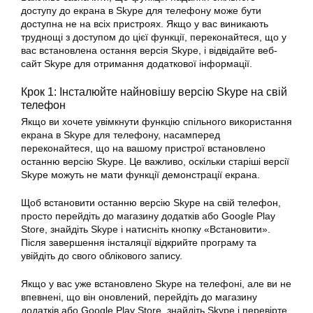
доступу до екрана в
Skype
для телефону може бути
доступна не на всіх пристроях. Якщо у вас виникають
труднощі з доступом до цієї функції, переконайтеся, що у
вас встановлена остання версія Skype, і відвідайте веб-
сайт Skype для отримання додаткової інформації.
Крок 1: Інсталюйте найновішу версію Skype на свій
телефон
Якщо ви хочете
увімкнути
функцію спільного використання
екрана в Skype для телефону, насамперед
переконайтеся, що на вашому пристрої встановлено
останню версію Skype. Це важливо, оскільки старіші версії
Skype можуть не мати функції демонстрації екрана.
Щоб встановити останню версію Skype на свій телефон,
просто перейдіть до магазину додатків або Google Play
Store, знайдіть Skype і натисніть кнопку «Встановити».
Після завершення інсталяції відкрийте програму та
увійдіть до свого облікового запису.
Якщо у вас уже встановлено Skype на телефоні, але ви не
впевнені, що він оновлений, перейдіть до магазину
додатків або Google Play Store, знайдіть Skype і перевірте