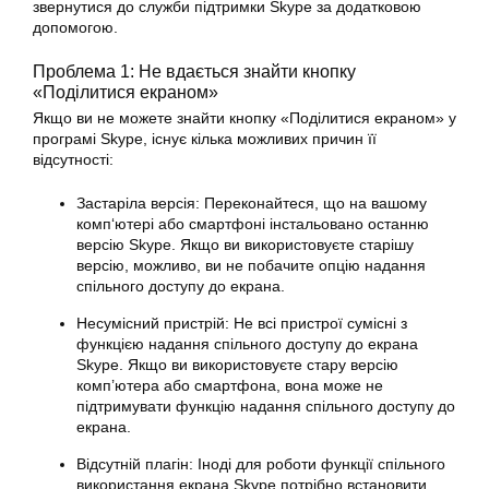
звернутися до служби підтримки Skype за додатковою
допомогою.
Проблема 1: Не вдається знайти кнопку
«Поділитися екраном»
Якщо ви не можете знайти кнопку «Поділитися екраном» у
програмі Skype, існує кілька можливих причин її
відсутності:
Застаріла версія: Переконайтеся, що на вашому
комп
‘ютері або смартфоні інстальовано останню
версію Skype. Якщо ви використовуєте старішу
версію, можливо, ви не побачите опцію надання
спільного доступу до екрана.
Несумісний пристрій: Не всі пристрої сумісні з
функцією надання спільного доступу до екрана
Skype
. Якщо ви використовуєте стару версію
комп’ютера або смартфона, вона може не
підтримувати функцію надання спільного доступу до
екрана.
Відсутній плагін: Іноді для роботи функції спільного
використання екрана Skype потрібно встановити