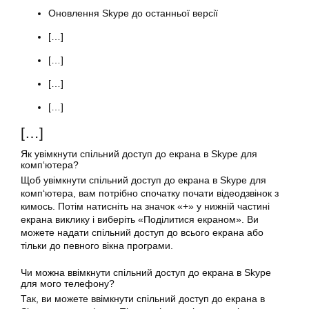
Оновлення Skype до останньої версії
[…]
[…]
[…]
[…]
[…]
Як
увімкнути спільний
доступ до екрана в Skype для
комп
‘ютера?
Щоб
увімкнути
спільний доступ до екрана в Skype для
комп
‘ютера, вам потрібно спочатку почати відеодзвінок з
кимось. Потім натисніть на значок «+» у нижній частині
екрана виклику і виберіть «Поділитися екраном». Ви
можете надати спільний доступ до всього екрана або
тільки до певного вікна програми.
Чи можна ввімкнути спільний доступ до екрана в Skype
для мого телефону?
Так, ви можете ввімкнути спільний
доступ
до екрана в