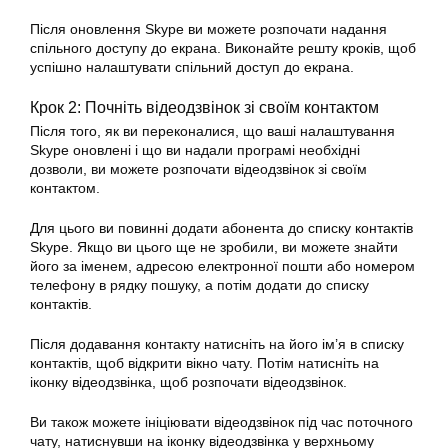
Після оновлення Skype ви можете розпочати надання
спільного доступу до екрана. Виконайте решту кроків, щоб
успішно налаштувати спільний доступ до екрана.
Крок 2: Почніть відеодзвінок зі своїм контактом
Після того, як ви переконалися, що ваші налаштування
Skype оновлені і що ви надали програмі необхідні
дозволи, ви можете розпочати відеодзвінок зі своїм
контактом.
Для цього ви повинні додати абонента до списку контактів
Skype. Якщо ви цього ще не зробили, ви можете знайти
його за іменем, адресою електронної пошти або номером
телефону в рядку пошуку, а потім додати до списку
контактів.
Після додавання контакту натисніть на його ім’я в списку
контактів, щоб відкрити вікно чату. Потім натисніть на
іконку відеодзвінка, щоб розпочати відеодзвінок.
Ви також можете ініціювати відеодзвінок під час поточного
чату, натиснувши на іконку відеодзвінка у верхньому