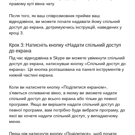
правому куті вікна чату.
Після того, як ваш співрозмовник прийме ваш
відеодзвінок, ви можете почати надавати йому спільний
доступ до екрана, дотримуючись інструкцій, наведених у
кроці 3.
Крок 3: Натисніть кнопку «Надати спільний доступ
до екрана
Під час відеодзвінка в Skype ви можете
увімкнути
спільний
доступ до екрана, натиснувши кнопку «Спільний доступ до
екрана». Ця кнопка розташована на панелі інструментів у
нижній частині екрана.
Коли ви натиснете кнопку «Поділитися екраном»,
з’явиться спливаюче вікно, в якому ви зможете надати
спільний доступ до всього екрана або тільки до певної
програми. Якщо ви вирішите надати спільний доступ до
певної програми, вам потрібно буде вибрати програму, до
якої ви хочете надати спільний доступ, у випадаючому
меню.
Перш ніж натиснути кнопку «Поділитися», щоб почати