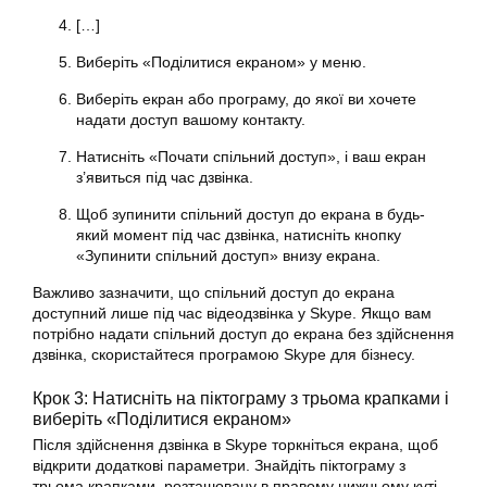
[…]
Виберіть «Поділитися екраном» у меню.
Виберіть екран або програму, до якої ви хочете
надати доступ вашому контакту.
Натисніть «Почати спільний доступ», і ваш екран
з’явиться під час дзвінка.
Щоб зупинити спільний доступ до екрана в будь-
який момент під час дзвінка, натисніть кнопку
«Зупинити спільний доступ» внизу екрана.
Важливо зазначити, що спільний доступ до екрана
доступний лише під час відеодзвінка у Skype. Якщо вам
потрібно надати спільний доступ до екрана без здійснення
дзвінка, скористайтеся програмою Skype для бізнесу.
Крок 3: Натисніть на піктограму з трьома крапками і
виберіть «Поділитися екраном»
Після здійснення дзвінка в Skype торкніться екрана, щоб
відкрити додаткові параметри. Знайдіть піктограму з
трьома крапками, розташовану в правому нижньому куті