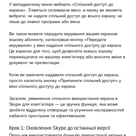
У випадаючому меню виберіть «Спільний доступ до
екрана». З’явиться спливаюче вікно, в якому ви зможете
вибрати, чи надати спільний доступ до всього екрану, чи
лише до певної програми або вікна.
Ви також можете передати керування вашим екраном
іншому абоненту, натиснувши кнопку «Передати
керування» у вікні надання спільного доступу до екрана.
Це корисно для того, щоб дозволити комусь іншому
переміщатися по вашому
комп
‘ютеру або вносити зміни в
документ чи презентацію.
Коли ви закінчите надавати спільний доступ до
екрана
,
просто натисніть кнопку «Припинити спільний
доступ
» у
вікні спільного доступу до
екрана
.
Загалом, увімкнення спільного використання екрана в
Skype для комп’ютера — це зручна функція, яка може
зробити віддалену співпрацю та усунення несправностей
набагато простішою та ефективнішою.
Крок 1: Оновлення Skype до останньої версії
Перш ніж використовувати функцію демонстрації екрана в