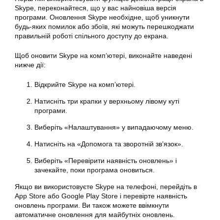
Skype, переконайтеся, що у вас найновіша версія
програми. Оновлення Skype необхідне, щоб уникнути
будь-яких помилок або збоїв, які можуть перешкоджати
правильній роботі спільного доступу до екрана.
Щоб оновити Skype на
комп
‘ютері, виконайте наведені
нижче дії:
Відкрийте Skype на комп’ютері.
Натисніть три крапки у верхньому лівому куті
програми.
Виберіть «Налаштування» у випадаючому меню.
Натисніть на «Допомога та зворотній зв’язок».
Виберіть «Перевірити наявність оновлень» і
зачекайте, поки програма оновиться.
Якщо ви використовуєте Skype на телефоні, перейдіть в
App Store або Google Play Store і перевірте наявність
оновлень програми. Ви також можете ввімкнути
автоматичне оновлення для майбутніх оновлень.