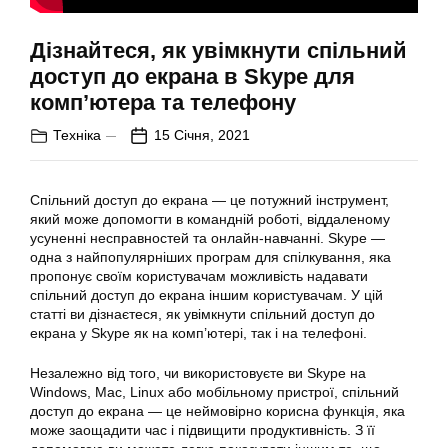
Дізнайтеся, як увімкнути спільний
доступ до екрана в Skype для
комп’ютера та телефону
Техніка
15 Січня, 2021
Спільний доступ до екрана — це потужний інструмент,
який може допомогти в командній роботі, віддаленому
усуненні несправностей та онлайн-навчанні. Skype —
одна з найпопулярніших програм для спілкування, яка
пропонує своїм користувачам можливість надавати
спільний
доступ до екрана іншим користувачам. У цій
статті ви дізнаєтеся, як
увімкнути
спільний доступ до
екрана у
Skype
як на комп’ютері, так і на телефоні.
Незалежно від того, чи використовуєте ви Skype на
Windows, Mac, Linux або мобільному пристрої,
спільний
доступ до екрана — це неймовірно корисна функція, яка
може заощадити час і підвищити продуктивність. З її