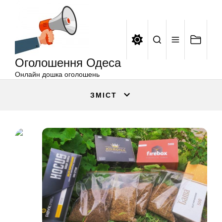
Оголошення
Перейти
Одеса
до
вмісту
Оголошення Одеса
Онлайн дошка оголошень
ЗМІСТ