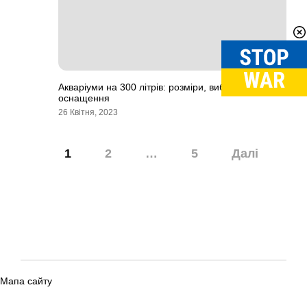
Акваріуми на 300 літрів: розміри, вибір і
оснащення
26 Квітня, 2023
Навігація
1
2
…
5
Далі
записів
Мапа сайту