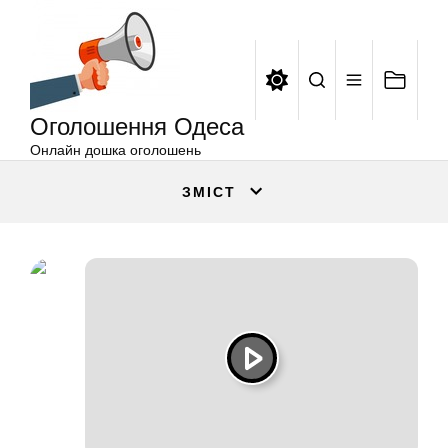
Оголошення
Перейти
Одеса
до
вмісту
Оголошення Одеса
Онлайн дошка оголошень
ЗМІСТ