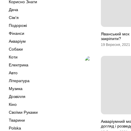
Корисно Знати
Дача
Сім'я
Подорожі
Фінанси
Яванський мох в
закріпити?
Акваріум
19 Вересня, 2021
Собаки
Коти
Електрика
Авто
Література
Музика
Дозвілля
Кіно
Своїми Руками
Тварини
Акваріумний мох
догляд і розве
Polska