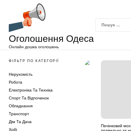
Оголошення
Перейти
Одеса
до
вмісту
Оголошення Одеса
Онлайн дошка оголошень
ФІЛЬТР ПО КАТЕГОРІЇ
Нерухомість
Робота
Електроніка Та Техніка
Спорт Та Відпочинок
Обладнання
Транспорт
Дім Та Дача
Печінковий мох 
Хобі
правильно за н