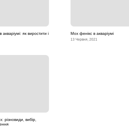
 акваріумі: як виростити і
Мох фенікс в акваріумі
13 Червня, 2021
: різновиди, вибір,
дення