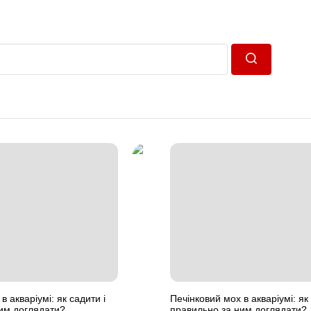
Пошук
в акваріумі: як садити і
Печінковий мох в акваріумі: як 
им доглядати?
правильно за ним доглядати?