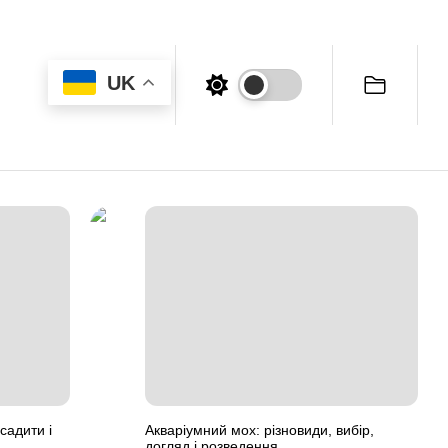
UK
садити і
Акваріумний мох: різновиди, вибір,
догляд і розведення