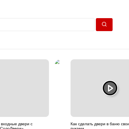
Пошук
 входные двери с
Как сделать двери в баню сво
 «СолоДвери»
руками