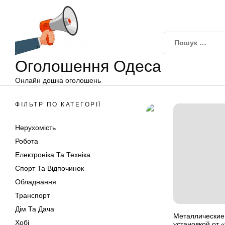
Оголошення
Перейти
Одеса
до
вмісту
Оголошення Одеса
Онлайн дошка оголошень
ФІЛЬТР ПО КАТЕГОРІЇ
Нерухомість
Робота
Електроніка Та Техніка
Спорт Та Відпочинок
Обладнання
Транспорт
Дім Та Дача
Металлические
Хобі
установкой от