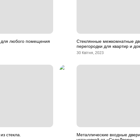
 для любого помещения
Стеклянные межкомнатные дв
перегородки для квартир и до
30 Квітня, 2023
из стекла.
Металлические входные двери
установкой от «СолоДвери»