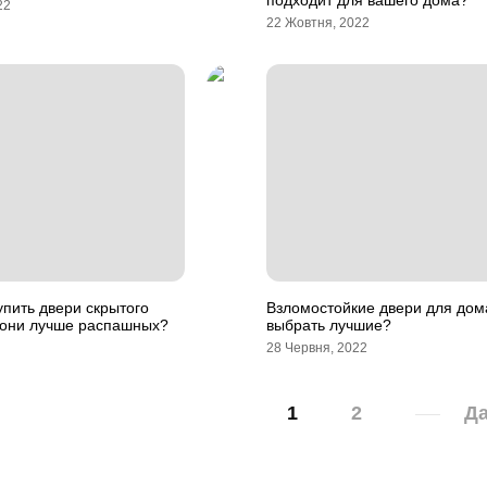
подходит для вашего дома?
22
22 Жовтня, 2022
упить двери скрытого
Взломостойкие двери для дома
 они лучше распашных?
выбрать лучшие?
28 Червня, 2022
1
2
Да