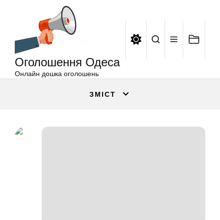
Оголошення
Перейти
Одеса
до
вмісту
Оголошення Одеса
Онлайн дошка оголошень
ЗМІСТ