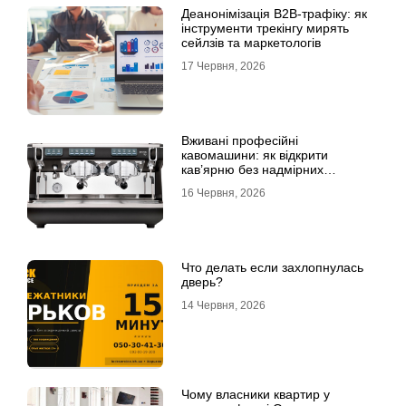
Деанонімізація B2B-трафіку: як
інструменти трекінгу мирять
сейлзів та маркетологів
17 Червня, 2026
Вживані професійні
кавомашини: як відкрити
кав’ярню без надмірних
інвестицій
16 Червня, 2026
Что делать если захлопнулась
дверь?
14 Червня, 2026
Чому власники квартир у