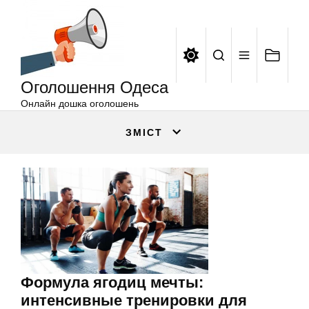
Оголошення
Перейти
Одеса
до
вмісту
Оголошення Одеса
Онлайн дошка оголошень
ЗМІСТ
Формула ягодиц мечты:
интенсивные тренировки для