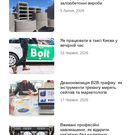
залізобетонні вироби
5 Липня, 2026
Як працювати в таксі Києва у
вечірній час
18 Червня, 2026
Деанонімізація B2B-трафіку: як
інструменти трекінгу мирять
сейлзів та маркетологів
17 Червня, 2026
Вживані професійні
кавомашини: як відкрити
кав’ярню без надмірних