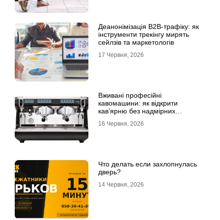
Деанонімізація B2B-трафіку: як
інструменти трекінгу мирять
сейлзів та маркетологів
17 Червня, 2026
Вживані професійні
кавомашини: як відкрити
кав’ярню без надмірних
інвестицій
16 Червня, 2026
Что делать если захлопнулась
дверь?
14 Червня, 2026