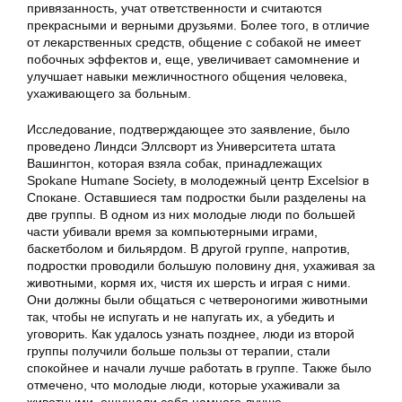
привязанность, учат ответственности и считаются
прекрасными и верными друзьями. Более того, в отличие
от лекарственных средств, общение с собакой не имеет
побочных эффектов и, еще, увеличивает самомнение и
улучшает навыки межличностного общения человека,
ухаживающего за больным.
Исследование, подтверждающее это заявление, было
проведено Линдси Эллсворт из Университета штата
Вашингтон, которая взяла собак, принадлежащих
Spokane Humane Society, в молодежный центр Excelsior в
Спокане. Оставшиеся там подростки были разделены на
две группы. В одном из них молодые люди по большей
части убивали время за компьютерными играми,
баскетболом и бильярдом. В другой группе, напротив,
подростки проводили большую половину дня, ухаживая за
животными, кормя их, чистя их шерсть и играя с ними.
Они должны были общаться с четвероногими животными
так, чтобы не испугать и не напугать их, а убедить и
уговорить. Как удалось узнать позднее, люди из второй
группы получили больше пользы от терапии, стали
спокойнее и начали лучше работать в группе. Также было
отмечено, что молодые люди, которые ухаживали за