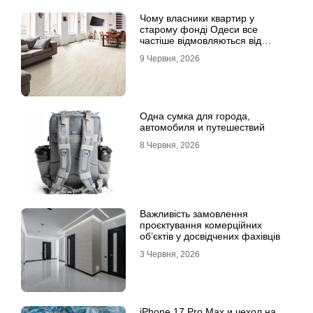
Чому власники квартир у
старому фонді Одеси все
частіше відмовляються від
лінолеуму на користь ламінату
9 Червня, 2026
Одна сумка для города,
автомобиля и путешествий
8 Червня, 2026
Важливість замовлення
проєктування комерційних
об’єктів у досвідчених фахівців
3 Червня, 2026
iPhone 17 Pro Max и чехол на