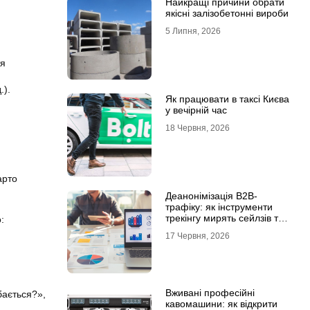
Найкращі причини обрати
якісні залізобетонні вироби
5 Липня, 2026
тя
.).
Як працювати в таксі Києва
у вечірній час
18 Червня, 2026
арто
Деанонімізація B2B-
трафіку: як інструменти
трекінгу мирять сейлзів та
:
маркетологів
17 Червня, 2026
Вживані професійні
бається?»,
кавомашини: як відкрити