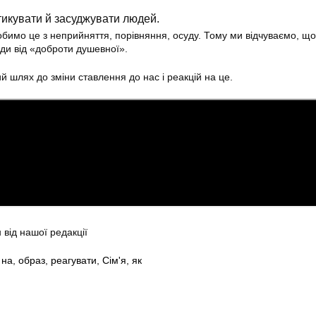
тикувати й засуджувати людей.
обимо це з неприйняття, порівняння, осуду. Тому ми відчуваємо, що
ди від «доброти душевної».
 шлях до зміни ставлення до нас і реакцій на це.
 від нашої редакції
,
на
,
образ
,
реагувати
,
Сім'я
,
як