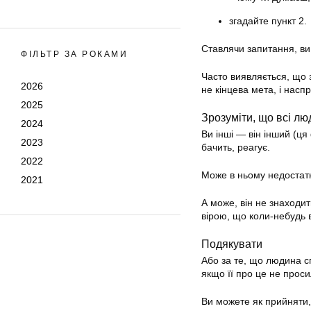
згадайте пункт 2.
Ставлячи запитання, ви
ФІЛЬТР ЗА РОКАМИ
Часто виявляється, що 
2026
не кінцева мета, і насп
2025
Зрозуміти, що всі люд
2024
Ви інші — він інший (ц
2023
бачить, реагує.
2022
Може в ньому недостатн
2021
А може, він не знаходит
вірою, що коли-небудь 
Подякувати
Або за те, що людина сп
якщо її про це не проси
Ви можете як прийняти, 