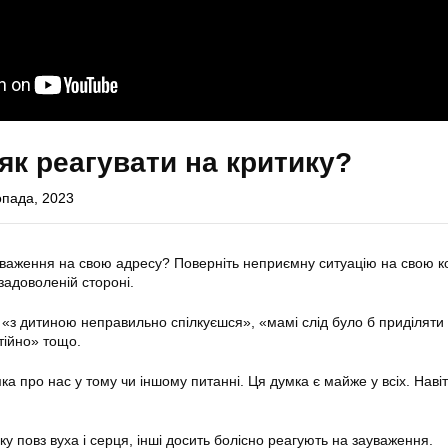
 як реагувати на критику?
опада, 2023
уваження на свою адресу? Поверніть неприємну ситуацію на свою ко
езадоволеній стороні.
, «з дитиною неправильно спілкуєшся», «мамі слід було б приділяти
тійно» тощо.
а про нас у тому чи іншому питанні. Ця думка є майже у всіх. Навіть
у повз вуха і серця, інші досить болісно реагують на зауваження.