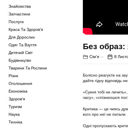
Знайомства
Запчастини
Послуги
Краса Та Здоров'я
Для Дорослих
Без образ:
Одяг Та Взуття
Дитячий Світ
Сім'я
8 Лист
Будівництво
Тварини Та Рослини
Болісно реагуєте на за
Різне
дайте гідну відповідь н
Оголошення
Економіка
«Сукня тобі не личить»
часу», «спізнюєшся пос
Здоров'я
Туризм
Критика — це чиясь думк
Наука
кого про неї не питали.
Техніка
Одні пропускають критик