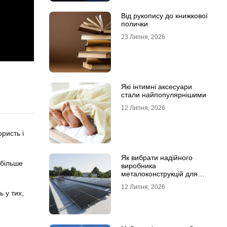
Від рукопису до книжкової
полички
23 Липня, 2026
Які інтимні аксесуари
стали найпопулярнішими
12 Липня, 2026
ристь і
Як вибрати надійного
 більше
виробника
металоконструкцій для
сонячних панелей
12 Липня, 2026
 у тих,