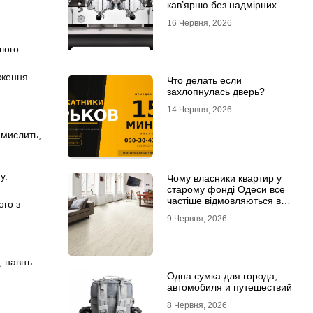
кав’ярню без надмірних
інвестицій
16 Червня, 2026
шого.
важення —
Что делать если
захлопнулась дверь?
14 Червня, 2026
 мислить,
у.
Чому власники квартир у
старому фонді Одеси все
частіше відмовляються від
ого з
лінолеуму на користь
9 Червня, 2026
ламінату
 навіть
Одна сумка для города,
автомобиля и путешествий
8 Червня, 2026