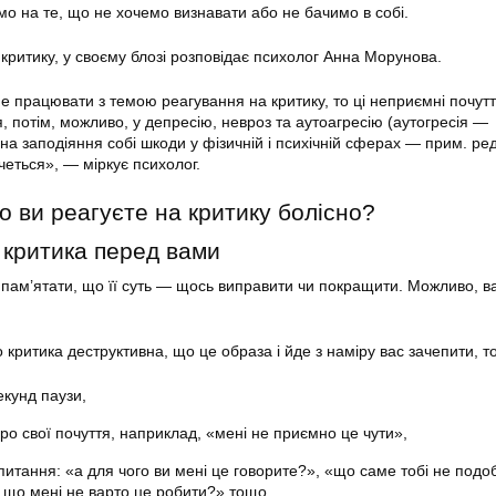
мо на те, що не хочемо визнавати або не бачимо в собі.
 критику, у своєму блозі розповідає психолог Анна Морунова.
е працювати з темою реагування на критику, то ці неприємні почут
, потім, можливо, у депресію, невроз та аутоагресію (аутогресія —
на заподіяння собі шкоди у фізичній і психічній сферах — прим. ред
четься», — міркує психолог.
о ви реагуєте на критику болісно?
 критика перед вами
 пам’ятати, що її суть — щось виправити чи покращити. Можливо, в
критика деструктивна, що це образа і йде з наміру вас зачепити, то
екунд паузи,
про свої почуття, наприклад, «мені не приємно це чути»,
питання: «а для чого ви мені це говорите?», «що саме тобі не подо
 що мені не варто це робити?» тощо.