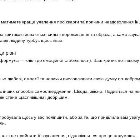
 матимете краще уявлення про скарги та причини невдоволення ін
за критикою ховаються сильні переживання та образа, а саме зау
равді людину турбує щось інше.
и різні
я формула — ключ до емоційної стабільності). Ваш критик по-іншому
ьо любові, емпатії та навички висловлювати свою думку по-добром
ь інших способів самоствердження. Шкода, звісно. Подивіться на нь
він стане щасливішим і добрішим.
робувала щось у вас поліпшити, або за те, що приділила вам увагу,
ли.
так і не прийняти її зауваження, відповівши: «я про це подумаю».