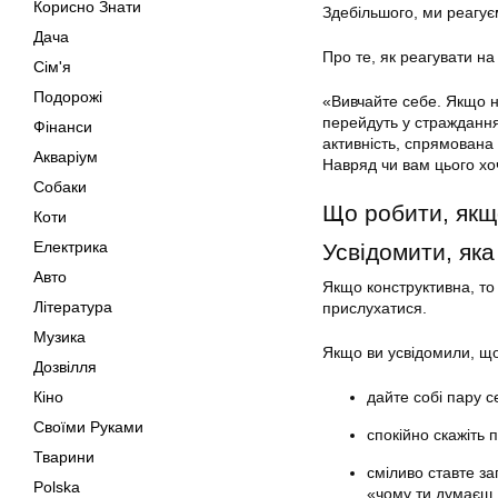
Корисно Знати
Здебільшого, ми реагує
Дача
Про те, як реагувати на
Сім'я
Подорожі
«Вивчайте себе. Якщо н
перейдуть у страждання
Фінанси
активність, спрямована 
Акваріум
Навряд чи вам цього хо
Собаки
Що робити, якщ
Коти
Електрика
Усвідомити, яка
Авто
Якщо конструктивна, то
Література
прислухатися.
Музика
Якщо ви усвідомили, що 
Дозвілля
Кіно
дайте собі пару с
Своїми Руками
спокійно скажіть 
Тварини
сміливо ставте за
Polska
«чому ти думаєш,