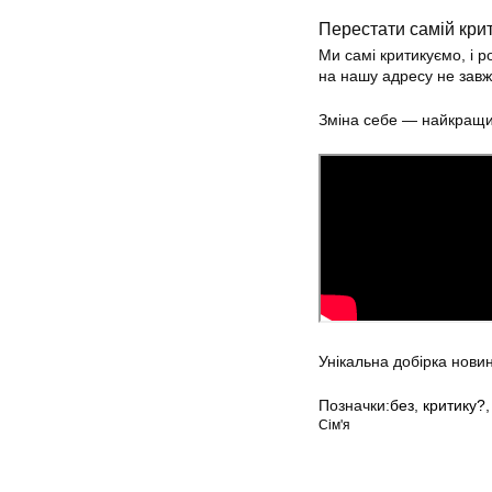
Перестати самій кри
Ми самі критикуємо, і р
на нашу адресу не завж
Зміна себе — найкращий
Унікальна добірка новин
Позначки:
без
,
критику?
Сім'я