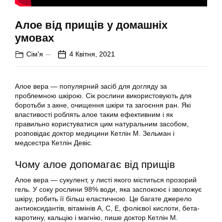
Алое від прищів у домашніх
умовах
Сім'я
4 Квітня, 2021
Алое вера — популярний засіб для догляду за
проблемною шкірою. Сік рослини використовують для
боротьби з акне, очищення шкіри та загоєння ран. Які
властивості роблять алое таким ефективним і як
правильно користуватися цим натуральним засобом,
розповідає доктор медицини Кетлін М. Зельман і
медсестра Кетлін Девіс.
Чому алое допомагає від прищів
Алое вера — сукулент, у листі якого міститься прозорий
гель. У соку рослини 98% води, яка заспокоює і зволожує
шкіру, робить її більш еластичною. Це багате джерело
антиоксидантів, вітамінів А, С, Е, фолієвої кислоти, бета-
каротину, кальцію і магнію, пише доктор Кетлін М.