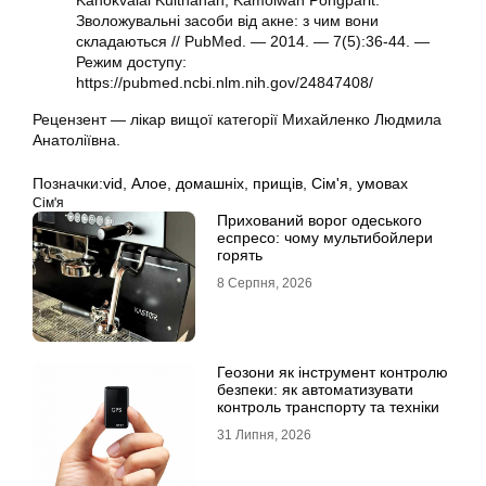
Kanokvalai Kulthanan, Kamolwan Pongparit.
Зволожувальні засоби від акне: з чим вони
складаються // PubMed. — 2014. — 7(5):36-44. —
Режим доступу:
https://pubmed.ncbi.nlm.nih.gov/24847408/
Рецензент — лікар вищої категорії Михайленко Людмила
Анатоліївна.
Позначки:
vid
,
Алое
,
домашніх
,
прищів
,
Сім'я
,
умовах
Сім'я
Прихований ворог одеського
еспресо: чому мультибойлери
горять
8 Серпня, 2026
Геозони як інструмент контролю
безпеки: як автоматизувати
контроль транспорту та техніки
31 Липня, 2026