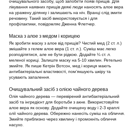
очищувального засобу, щоб запобігти появі прищів. Для
лікування наявних прищів деякі люди наносять алое вера
на уражену ділянку і залишають на ніч. Вранці слід змити
речовину. Такий засіб використовується і для
профілактики, повідомляє Дженна Флетчер.
Маска з алое з медом і корицею
Як зробити маску з алое від прищів? Чистий мед (2 ст. л.)
змішайте з гелем алое вера (1 ст. л.). Суміш має легко
розподілятися, але не бути рідкою. Додайте ¼ ст. л.
меленої кориці. Залиште маску на 5-10 хвилин. Ретельно
змийте. Як пише Кетрін Вотсон, мед і кориця мають
антибактеріальні властивості, пом’якшують шкіру та
усувають запалення.
Очищувальний засіб з олією чайного дерева
Олія чайного дерева — перевірений антибактеріальний
засіб та інгредієнт для боротьби з акне. Використовуйте
алое вера як основу. Додайте очищену воду і 2-3 краплі
олії чайного дерева. Обережно нанесіть суміш на обличчя.
Змийте приблизно через хвилину і промокніть обличчя
насухо.