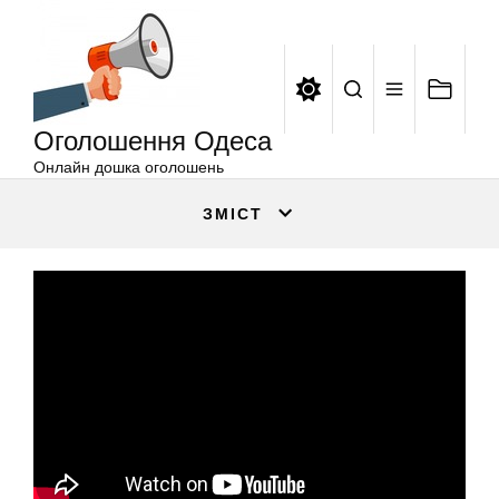
Оголошення
Перейти
Одеса
до
вмісту
Оголошення Одеса
Онлайн дошка оголошень
ЗМІСТ