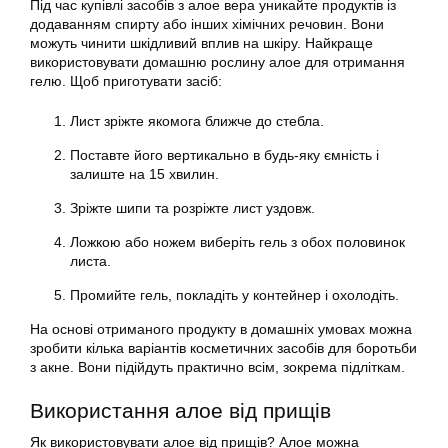
Під час купівлі засобів з алое вера уникайте продуктів із
додаванням спирту або інших хімічних речовин. Вони
можуть чинити шкідливий вплив на шкіру. Найкраще
використовувати домашню рослину алое для отримання
гелю. Щоб приготувати засіб:
Лист зріжте якомога ближче до стебла.
Поставте його вертикально в будь-яку ємність і
залиште на 15 хвилин.
Зріжте шипи та розріжте лист уздовж.
Ложкою або ножем виберіть гель з обох половинок
листа.
Промийте гель, покладіть у контейнер і охолодіть.
На основі отриманого продукту в домашніх умовах можна
зробити кілька варіантів косметичних засобів для боротьби
з акне. Вони підійдуть практично всім, зокрема підліткам.
Використання алое від прищів
Як використовувати алое від прищів? Алое можна