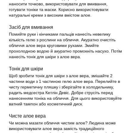
наносити точково, використовувати для вмивання,
готувати тоніки та маски. Корисно використовувати
натуральні креми з високим вмістом алое.
Засіб для вмивання
Помийте руки і кінчиками пальців нанесіть невелику
кількість гелю з рослини на обличчя. Акуратно очистіть
обличчя алое вера круговими рухами. Змийте
прохолодною водою й акуратно промокніть насухо. Потім
нанесіть тонік для шкіри з алое вера.
Тонік для шкіри
Щоб зробити тонік для шкіри з алое вера, змішайте 2
частини води з 1 частиною гелю алое вера. Перелийте в
чисту герметичну пляшку і зберігайте в холодильнику,
радить медсестра Кетлін Девіс. Добре струсіть перед
нанесенням тоніка на обличчя. Для цього використовуйте
ватний тампон або косметичний диск.
Чисте алое вера
Чи можна мазати обличчя чистим алое? Людина може
використовувати алое вера замість традиційного