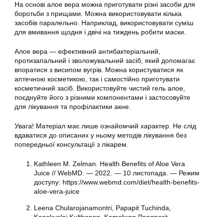
На основі алое вера можна приготувати різні засоби для
боротьби з прищами. Можна використовувати кілька
засобів паралельно. Наприклад, використовувати суміш
для вмивання щодня і двічі на тиждень робити маски.
Алое вера — ефективний антибактеріальний,
протизапальний і зволожувальний засіб, який допомагає
впоратися з висипом вугрів. Можна користуватися як
аптечною косметикою, так і самостійно приготувати
косметичний засіб. Використовуйте чистий гель алое,
поєднуйте його з різними компонентами і застосовуйте
для лікування та профілактики акне.
Увага! Матеріал має лише ознайомчий характер. Не слід
вдаватися до описаних у ньому методів лікування без
попередньої консультації з лікарем.
Kathleen M. Zelman. Health Benefits of Aloe Vera
Juice // WebMD. — 2022. — 10 листопада. — Режим
доступу: https://www.webmd.com/diet/health-benefits-
aloe-vera-juice
Leena Chularojanamontri, Papapit Tuchinda,