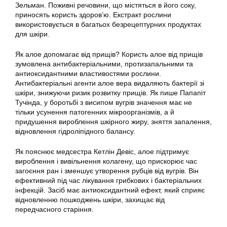
Зельман. Поживні речовини, що містяться в його соку,
приносять користь здоров’ю. Екстракт рослини
використовується в багатьох безрецептурних продуктах
для шкіри.
Як алое допомагає від прищів? Користь алое від прищів
зумовлена антибактеріальними, протизапальними та
антиоксидантними властивостями рослини.
Антибактеріальні агенти алое вера видаляють бактерії зі
шкіри, знижуючи ризик розвитку прищів. Як пише Папапіт
Тучінда, у боротьбі з висипом вугрів значення має не
тільки усунення патогенних мікроорганізмів, а й
придушення вироблення шкірного жиру, зняття запалення,
відновлення гідроліпідного балансу.
Як пояснює медсестра Кетлін Девіс, алое підтримує
вироблення і вивільнення колагену, що прискорює час
загоєння ран і зменшує утворення рубців від вугрів. Він
ефективний під час лікування грибкових і бактеріальних
інфекцій. Засіб має антиоксидантний ефект, який сприяє
відновленню пошкоджень шкіри, захищає від
передчасного старіння.