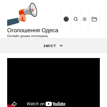
Оголошення
Перейти
Одеса
до
вмісту
Оголошення Одеса
Онлайн дошка оголошень
ЗМІСТ