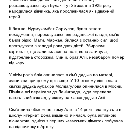
розташовувався аул Булак. Тут 25 жовтня 1925 року
народилася дівчинка, яка прославилася як відважний
герой.
Її батько, Нурмухамбет Саркулов, був знатного
походження, переховувався від радянської влади, сім’ю
бачив рідко. Мати, Маржан, билася з останніх сил, щоб
прогодувати в голодні роки двох дітей. Збираючи
картоплю, що залишилася на полі, вона загинула,
підстрелена сторожем. Син її, брат Алії, незабаром помер
від кору.
У вісім років Алія опинилася в сім’ї дядька по матері,
змінивши при цьому прізвище. У 10-річному віці вона з
сім’єю дядька Аубакіра Молдагулова опинилася в Москві.
Пізніше всі переїхали до Ленінграда, куди перевели
навчальний заклад, у якому навчався дядько Алії.
Сім’я жила обмежено, тому Алію з 14 років влаштували в
школу-інтернат. Вона відмінно вчилася, була активною
піонеркою, однією з перших казахських дівчаток побувала
на відпочинку в Артеку.