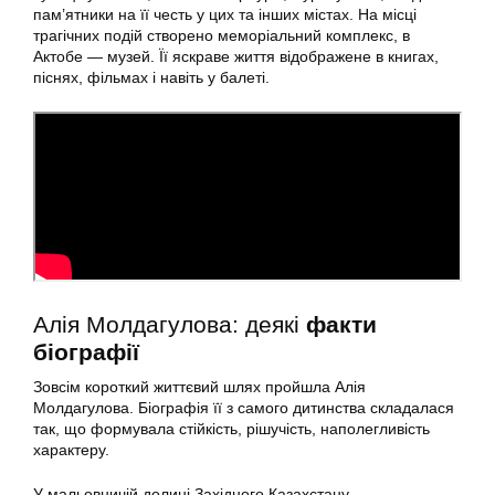
пам’ятники на її честь у цих та інших містах. На місці
трагічних подій створено меморіальний комплекс, в
Актобе — музей. Її яскраве життя відображене в книгах,
піснях, фільмах і навіть у балеті.
Алія Молдагулова: деякі
факти
біографії
Зовсім короткий життєвий шлях пройшла Алія
Молдагулова. Біографія її з самого дитинства складалася
так, що формувала стійкість, рішучість, наполегливість
характеру.
У мальовничій долині Західного Казахстану