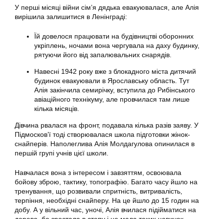
У перші місяці війни сім’я дядька евакуювалася, але Алія
вирішила залишитися в Ленінграді:
Їй довелося працювати на будівництві оборонних
укріплень, ночами вона чергувала на даху будинку,
рятуючи його від запалювальних снарядів.
Навесні 1942 року вже з блокадного міста дитячий
будинок евакуювали в Ярославську область. Тут
Алія закінчила семирічку, вступила до Рибінського
авіаційного технікуму, але провчилася там лише
кілька місяців.
Дівчина рвалася на фронт, подавала кілька разів заяву. У
Підмосков’ї тоді створювалася школа підготовки жінок-
снайперів. Наполеглива Алія Молдагулова опинилася в
першій групі учнів цієї школи.
Навчалася вона з інтересом і завзяттям, освоювала
бойову зброю, тактику, топографію. Багато часу йшло на
тренування, що розвивали спритність, витривалість,
терпіння, необхідні снайперу. На це йшло до 15 годин на
добу. А у вільний час, уночі, Алія вчилася підійматися на