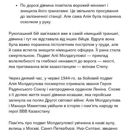
По дорозі дівчина помітила ворожий міномет і
знищила його гранатами. Це звільнило просування
до залізничної станції. Але сама Алія була поранена
осколком у руку.
Рукопашний бій зав’язався вже в самій німецькій траншеї,
дівчина і тут не відставала від інших бійців. Вдруге вона
була важко поранена пістолетним пострілом у груди, але
й сама встигла знищити німецького офіцера. Її рана стала
смертельною. Подвиг Алії Молдагулової — приклад
волелюбності та глибокої ненависті до ворога — якості,
яка притаманна всім казахстанцям — воїнам Степу.
Через деякий час, у червні 1944-го, за бойовий подвиг
Алія Молдагулова посмертно отримала звання Героя
Радянського Союзу і нагороджена орденом Леніна. Схоже
з її долею життя іншої дівчини-козашки, яка геройськи
загинула на полях Другої світової війни: Алія Молдагулова
і Маншук Маметова увійшли в історію і пам’ять народу як
герої ВВВ Казахстану.
Пам’ять про подвиг Молдагулової увічнена в назві аулу,
вулиць у Москві, Санкт-Петербурзі, Нур-Султані, зведено