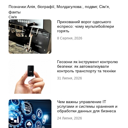
Позначки:
Алія
,
біографії
,
Молдагулова:
,
подвиг
,
Сім'я
,
факты
Сім'я
Прихований ворог одеського
еспресо: чому мультибойлери
горять
8 Серпня, 2026
Геозони як інструмент контролю
безпеки: як автоматизувати
контроль транспорту та техніки
31 Липня, 2026
Чем важны управление IT
услугами и системы хранения и
обработки данных для бизнеса
24 Липня, 2026