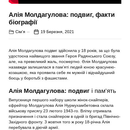
Алія Молдагулова: подвиг, факти
біографії
Сім'я
19 Березня, 2021
Алія Молдагулова подвиг здійснила у 18 років, за що була
удостоєна найвищого звання Героя Радянського Союзу,
але, на превеликий жаль, посмертно. Әлія Молдағұлова
назавжди залишилася в пам’яті людей юною красунею-
козашкою, яка проявила себе як мужній і відчайдушний
боєць у боротьбі з фашистами.
Алія Молдагулова: подвиг
і пам’ять
Випускниця першого набору школи жінок-снайперів,
єфрейтор Молдагулова Алія Нурмухамбетовна склала
військову присягу 23 лютого 1943-го. Влітку отримала
призначення і стала снайпером в одній із бригад Північно-
Західного фронту. З жовтня того ж року 18-річна Алія
перебувала в діючій армії.