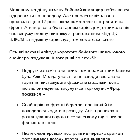
Маленьку тендітну дівчину бойовий командир побоювався
відправляти на передову. Але наполегливість вона
проявила ще в 17 років, коли намагалася потрапити на
фронт. А тепер вона була гарним стрільцем, отримала під
час випуску іменну гвинтівку з гравіюванням «Від ЦК
ВЛКСМ за відмінну стрільбу», тож домоглася свого.
Ось які яскраві епізоди короткого бойового шляху юного
снайпера згадували її товариші по службі:
Подруги запам’ятали, яким темпераментним бійцем
була Алія Молдагулова. Їй не завжди вистачало
терпіння вистежувати фашистів із засідки, вона
могла, ризикуючи, висунутися і крикнути: «Фріц,
покажися!»
Снайперів на фронті берегли, але іноді й їм
доводилося ходити в розвідку. Алія проникла в
розташування ворога в селянському одязі, взяла
фашиста в полон.
Після снайперських пострілів на червоноармійців
обрушувався вогонь ворога. Алія виявляла