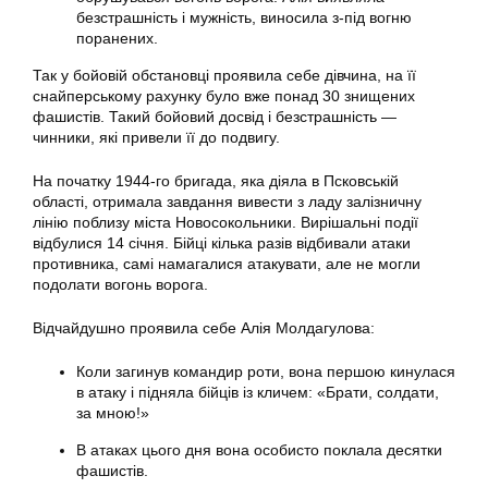
безстрашність і мужність, виносила з-під вогню
поранених.
Так у бойовій обстановці проявила себе дівчина, на її
снайперському рахунку було вже понад 30 знищених
фашистів. Такий бойовий досвід і безстрашність —
чинники, які привели її до подвигу.
На початку 1944-го бригада, яка діяла в Псковській
області, отримала завдання вивести з ладу залізничну
лінію поблизу міста Новосокольники. Вирішальні події
відбулися 14 січня. Бійці кілька разів відбивали атаки
противника, самі намагалися атакувати, але не могли
подолати вогонь ворога.
Відчайдушно проявила себе Алія Молдагулова:
Коли загинув командир роти, вона першою кинулася
в атаку і підняла бійців із кличем: «Брати, солдати,
за мною!»
В атаках цього дня вона особисто поклала десятки
фашистів.