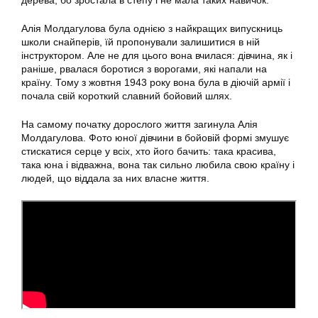
дерева, бо зростала в степу і не мала таких навичок.
Алія Молдагулова була однією з найкращих випускниць
школи снайперів, їй пропонували залишитися в ній
інструктором. Але не для цього вона вчилася: дівчина, як і
раніше, рвалася боротися з ворогами, які напали на
країну. Тому з жовтня 1943 року вона була в діючій армії і
почала свій короткий славний бойовий шлях.
На самому початку дорослого життя загинула Алія
Молдагулова. Фото юної дівчини в бойовій формі змушує
стискатися серце у всіх, хто його бачить: така красива,
така юна і відважна, вона так сильно любила свою країну і
людей, що віддала за них власне життя.