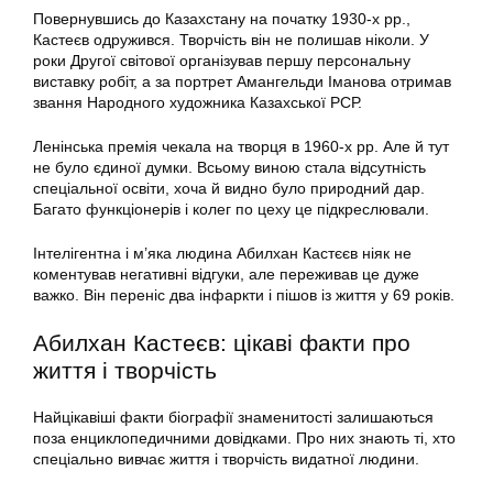
Повернувшись до Казахстану на початку 1930-х рр.,
Кастеєв одружився. Творчість він не полишав ніколи. У
роки Другої світової організував першу персональну
виставку робіт, а за портрет Амангельди Іманова отримав
звання Народного художника Казахської РСР.
Ленінська премія чекала на творця в 1960-х рр. Але й тут
не було єдиної думки. Всьому виною стала відсутність
спеціальної освіти, хоча й видно було природний дар.
Багато функціонерів і колег по цеху це підкреслювали.
Інтелігентна і м’яка людина Абилхан Кастєєв ніяк не
коментував негативні відгуки, але переживав це дуже
важко. Він переніс два інфаркти і пішов із життя у 69 років.
Абилхан Кастеєв: цікаві факти про
життя і творчість
Найцікавіші факти біографії знаменитості залишаються
поза енциклопедичними довідками. Про них знають ті, хто
спеціально вивчає життя і творчість видатної людини.