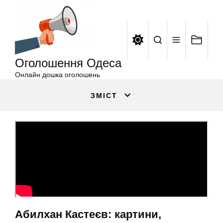
Оголошення
Перейти
Одеса
до
вмісту
Оголошення Одеса
Онлайн дошка оголошень
ЗМІСТ
Абилхан Кастеєв: картини,