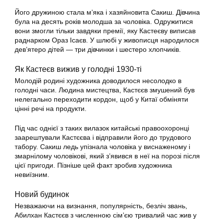
Його дружиною стала м’яка і хазяйновита Сакиш. Дівчина
була на десять років молодша за чоловіка. Одружитися
вони змогли тільки завдяки премії, яку Кастеєву виписав
раднарком Ораз Ісаєв. У шлюбі у живописця народилося
дев’ятеро дітей — три дівчинки і шестеро хлопчиків.
Як Кастеєв вижив у голодні 1930-ті
Молодій родині художника доводилося несолодко в
голодні часи. Людина мистецтва, Кастєєв змушений був
нелегально переходити кордон, щоб у Китаї обміняти
цінні речі на продукти.
Під час однієї з таких вилазок китайські правоохоронці
заарештували Кастєєва і відправили його до трудового
табору. Сакиш ледь упізнала чоловіка у виснаженому і
змарнілому чоловікові, який з’явився в неї на порозі після
цієї пригоди. Пізніше цей факт зробив художника
невиїзним.
Новий будинок
Незважаючи на визнання, популярність, безліч звань,
Абилхан Кастєєв з численною сім’єю тривалий час жив у