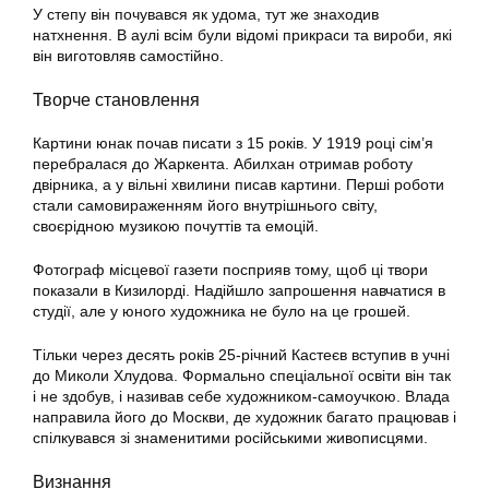
У степу він почувався як удома, тут же знаходив
натхнення. В аулі всім були відомі прикраси та вироби, які
він виготовляв самостійно.
Творче становлення
Картини юнак почав писати з 15 років. У 1919 році сім’я
перебралася до Жаркента. Абилхан отримав роботу
двірника, а у вільні хвилини писав картини. Перші роботи
стали самовираженням його внутрішнього світу,
своєрідною музикою почуттів та емоцій.
Фотограф місцевої газети посприяв тому, щоб ці твори
показали в Кизилорді. Надійшло запрошення навчатися в
студії, але у юного художника не було на це грошей.
Тільки через десять років 25-річний Кастеєв вступив в учні
до Миколи Хлудова. Формально спеціальної освіти він так
і не здобув, і називав себе художником-самоучкою. Влада
направила його до Москви, де художник багато працював і
спілкувався зі знаменитими російськими живописцями.
Визнання