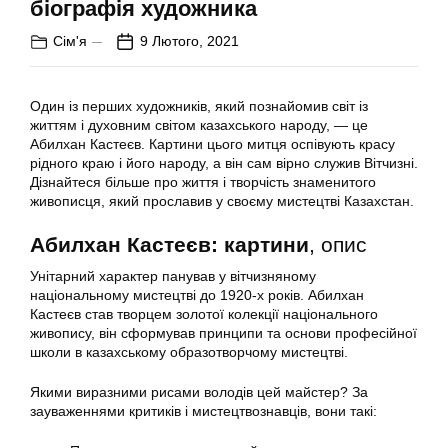
біографія художника
Сім'я
9 Лютого, 2021
Один із перших художників, який познайомив світ із
життям і духовним світом казахського народу, — це
Абилхан Кастеєв. Картини цього митця оспівують красу
рідного краю і його народу, а він сам вірно служив Вітчизні.
Дізнайтеся більше про життя і творчість знаменитого
живописця, який прославив у своєму мистецтві Казахстан.
Абилхан Кастеєв: картини
, опис
Унітарний характер панував у вітчизняному
національному мистецтві до 1920-х років. Абилхан
Кастеєв став творцем золотої колекції національного
живопису, він сформував принципи та основи професійної
школи в казахському образотворчому мистецтві.
Якими виразними рисами володів цей майстер? За
зауваженнями критиків і мистецтвознавців, вони такі: