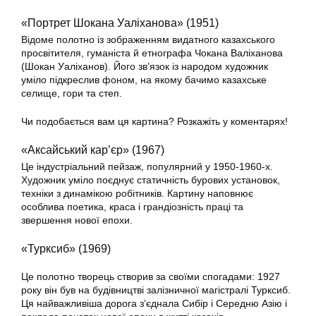
«Портрет Шокана Уаліханова» (1951)
Відоме полотно із зображенням видатного казахського
просвітителя, гуманіста й етнографа Чокана Валіханова
(Шокан Уаліханов). Його зв’язок із народом художник
уміло підкреслив фоном, на якому бачимо казахське
селище, гори та степ.
Чи подобається вам ця картина? Розкажіть у коментарях!
«Аксайський кар’єр» (1967)
Це індустріальний пейзаж, популярний у 1950-1960-х.
Художник уміло поєднує статичність бурових установок,
техніки з динамікою робітників. Картину наповнює
особлива поетика, краса і грандіозність праці та
звершення нової епохи.
«Турксиб» (1969)
Це полотно творець створив за своїми спогадами: 1927
року він був на будівництві залізничної магістралі Турксиб.
Ця найважливіша дорога з’єднала Сибір і Середню Азію і