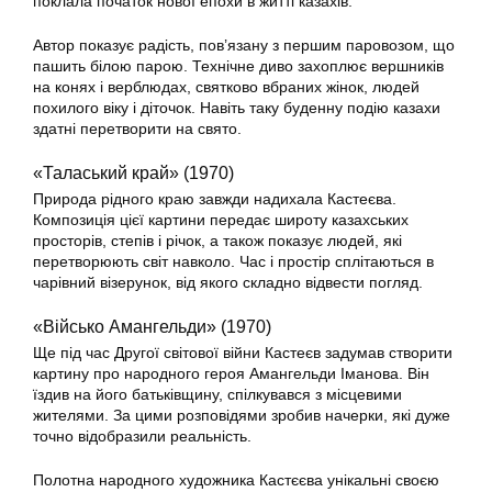
поклала початок нової епохи в житті казахів.
Автор показує радість, пов’язану з першим паровозом, що
пашить білою парою. Технічне диво захоплює вершників
на конях і верблюдах, святково вбраних жінок, людей
похилого віку і діточок. Навіть таку буденну подію казахи
здатні перетворити на свято.
«Таласький край» (1970)
Природа рідного краю завжди надихала Кастеєва.
Композиція цієї картини передає широту казахських
просторів, степів і річок, а також показує людей, які
перетворюють світ навколо. Час і простір сплітаються в
чарівний візерунок, від якого складно відвести погляд.
«Військо Амангельди» (1970)
Ще під час Другої світової війни Кастеєв задумав створити
картину про народного героя Амангельди Іманова. Він
їздив на його батьківщину, спілкувався з місцевими
жителями. За цими розповідями зробив начерки, які дуже
точно відобразили реальність.
Полотна народного художника Кастєєва унікальні своєю