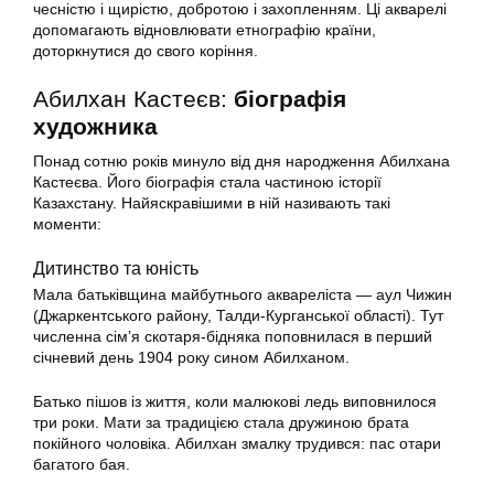
чесністю і щирістю, добротою і захопленням. Ці акварелі
допомагають відновлювати етнографію країни,
доторкнутися до свого коріння.
Абилхан Кастеєв:
біографія
художника
Понад сотню років минуло від дня народження Абилхана
Кастеєва. Його біографія стала частиною історії
Казахстану. Найяскравішими в ній називають такі
моменти:
Дитинство та юність
Мала батьківщина майбутнього аквареліста — аул Чижин
(Джаркентського району, Талди-Курганської області). Тут
численна сім’я скотаря-бідняка поповнилася в перший
січневий день 1904 року сином Абилханом.
Батько пішов із життя, коли малюкові ледь виповнилося
три роки. Мати за традицією стала дружиною брата
покійного чоловіка. Абилхан змалку трудився: пас отари
багатого бая.