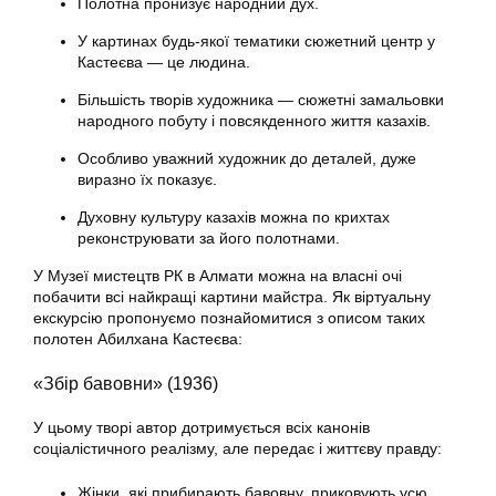
Полотна пронизує народний дух.
У картинах будь-якої тематики сюжетний центр у
Кастеєва — це людина.
Більшість творів художника — сюжетні замальовки
народного побуту і повсякденного життя казахів.
Особливо уважний художник до деталей, дуже
виразно їх показує.
Духовну культуру казахів можна по крихтах
реконструювати за його полотнами.
У Музеї мистецтв РК в Алмати можна на власні очі
побачити всі найкращі картини майстра. Як віртуальну
екскурсію пропонуємо познайомитися з описом таких
полотен Абилхана Кастеєва:
«Збір бавовни» (1936)
У цьому творі автор дотримується всіх канонів
соціалістичного реалізму, але передає і життєву правду:
Жінки, які прибирають бавовну, приковують усю