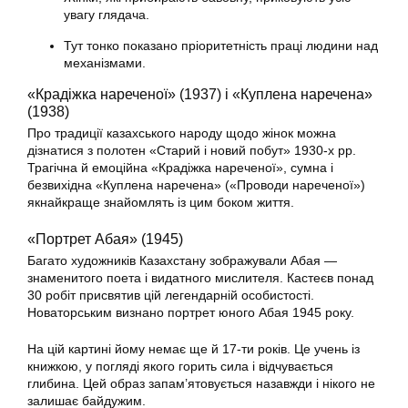
увагу глядача.
Тут тонко показано пріоритетність праці людини над
механізмами.
«Крадіжка нареченої» (1937) і «Куплена наречена»
(1938)
Про традиції казахського народу щодо жінок можна
дізнатися з полотен «Старий і новий побут» 1930-х рр.
Трагічна й емоційна «Крадіжка нареченої», сумна і
безвихідна «Куплена наречена» («Проводи нареченої»)
якнайкраще знайомлять із цим боком життя.
«Портрет Абая» (1945)
Багато художників Казахстану зображували Абая —
знаменитого поета і видатного мислителя. Кастеєв понад
30 робіт присвятив цій легендарній особистості.
Новаторським визнано портрет юного Абая 1945 року.
На цій картині йому немає ще й 17-ти років. Це учень із
книжкою, у погляді якого горить сила і відчувається
глибина. Цей образ запам’ятовується назавжди і нікого не
залишає байдужим.