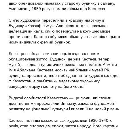
двох орендованих кімнатах у старому будинку з саману.
Американці 1959 року знімали фільм про Кастеєва.
Сім’ю художника переселили в красиву квартиру в
Будинку «Казахфільму». Але після того як іноземна
делегація виїхала, сім’ю повернули на колишнє місце
проживання. Кастеєв обурився обману, і тільки після цього
йому виділили окремий будинок.
До кінця своїх днів живописець із задоволенням
облаштовував житло. Будинок, де жив Кастеєв, тепер
музей, — одна з туристичних визначних пам’яток Алмати.
Ім’я Абилхана Кастеєва носить найбільший музей РК,
вулиці та проспекти, творчі об’єднання та художні коледжі.
У Казахстані є пам’ятники видатному художнику,
випущено марку і монету на його честь.
Видатні особистості Казахстану — це люди, які своїми
досягненнями прославили Вітчизну, заклали фундамент
розвитку національної культури і вивели її на новий рівень.
Кастеєв, як і інші казахстанські художники 1930-1940-х
років, став літописцем епохи, життя народу. Його картини