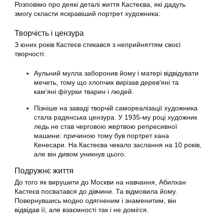
Розповімо про деякі деталі життя Кастеєва, які дадуть
змогу скласти яскравіший портрет художника:
Творчість і цензура
З юних років Кастеєв стикався з неприйняттям своєї
творчості:
Аульний мулла заборонив йому і матері відвідувати
мечеть, тому що хлопчик вирізав дерев’яні та
кам’яні фігурки тварин і людей.
Пізніше на заваді творчій самореалізації художника
стала радянська цензура. У 1935-му році художник
ледь не став черговою жертвою репресивної
машини: причиною тому був портрет хана
Кенесари. На Кастеєва чекало заслання на 10 років,
але він дивом уникнув цього.
Подружнє життя
До того як вирушити до Москви на навчання, Абилхан
Кастеєв посватався до дівчини. Та відмовила йому.
Повернувшись модно одягненим і знаменитим, він
відвідав її, але взаємності так і не домігся.