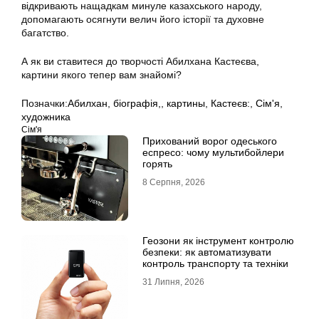
відкривають нащадкам минуле казахського народу,
допомагають осягнути велич його історії та духовне
багатство.
А як ви ставитеся до творчості Абилхана Кастеєва,
картини якого тепер вам знайомі?
Позначки:
Абилхан
,
біографія,
,
картины
,
Кастеєв:
,
Сім'я
,
художника
Сім'я
Прихований ворог одеського
еспресо: чому мультибойлери
горять
8 Серпня, 2026
Геозони як інструмент контролю
безпеки: як автоматизувати
контроль транспорту та техніки
31 Липня, 2026