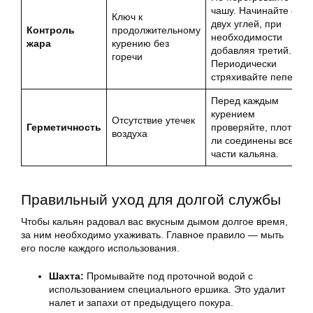
чашу. Начинайте с
Ключ к
двух углей, при
Контроль
продолжительному
необходимости
жара
курению без
добавляя третий.
горечи
Периодически
стряхивайте пепел.
Перед каждым
курением
Отсутствие утечек
Герметичность
проверяйте, плотно
воздуха
ли соединены все
части кальяна.
Правильный уход для долгой службы
Чтобы кальян радовал вас вкусным дымом долгое время,
за ним необходимо ухаживать. Главное правило — мыть
его после каждого использования.
Шахта:
Промывайте под проточной водой с
использованием специального ершика. Это удалит
налет и запахи от предыдущего покура.