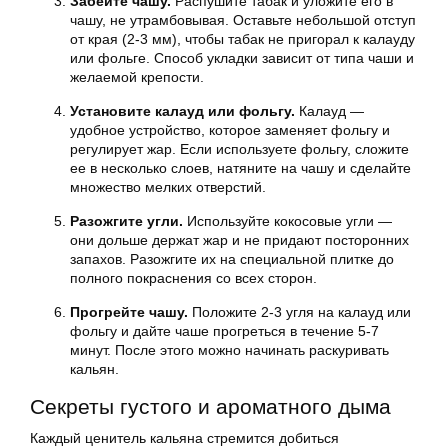
Забейте чашу.
Распушите табак и уложите его в
чашу, не утрамбовывая. Оставьте небольшой отступ
от края (2-3 мм), чтобы табак не пригорал к калауду
или фольге. Способ укладки зависит от типа чаши и
желаемой крепости.
Установите калауд или фольгу.
Калауд —
удобное устройство, которое заменяет фольгу и
регулирует жар. Если используете фольгу, сложите
ее в несколько слоев, натяните на чашу и сделайте
множество мелких отверстий.
Разожгите угли.
Используйте кокосовые угли —
они дольше держат жар и не придают посторонних
запахов. Разожгите их на специальной плитке до
полного покраснения со всех сторон.
Прогрейте чашу.
Положите 2-3 угля на калауд или
фольгу и дайте чаше прогреться в течение 5-7
минут. После этого можно начинать раскуривать
кальян.
Секреты густого и ароматного дыма
Каждый ценитель кальяна стремится добиться