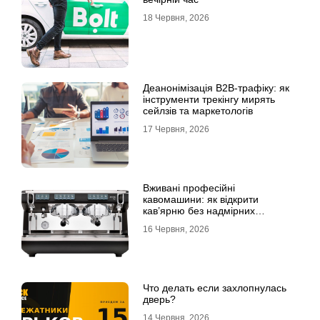
18 Червня, 2026
Деанонімізація B2B-трафіку: як
інструменти трекінгу мирять
сейлзів та маркетологів
17 Червня, 2026
Вживані професійні
кавомашини: як відкрити
кав’ярню без надмірних
інвестицій
16 Червня, 2026
Что делать если захлопнулась
дверь?
14 Червня, 2026