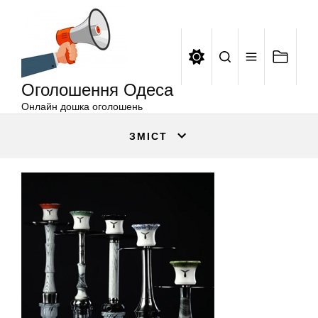
Оголошення
Перейти
Одеса
до
вмісту
Оголошення Одеса
Онлайн дошка оголошень
ЗМІСТ