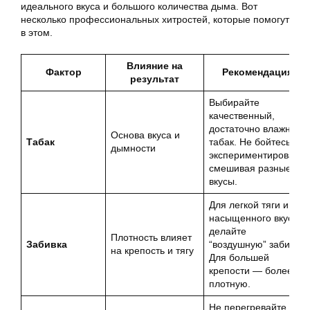
идеального вкуса и большого количества дыма. Вот
несколько профессиональных хитростей, которые помогут
в этом.
Влияние на
Фактор
Рекомендация
результат
Выбирайте
качественный,
достаточно влажный
Основа вкуса и
Табак
табак. Не бойтесь
дымности
экспериментировать,
смешивая разные
вкусы.
Для легкой тяги и
насыщенного вкуса
делайте
Плотность влияет
Забивка
“воздушную” забивку.
на крепость и тягу
Для большей
крепости — более
плотную.
Не перегревайте