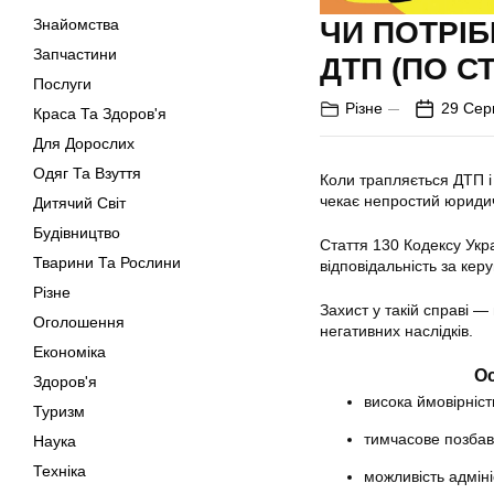
Знайомства
ЧИ ПОТРІБ
Запчастини
ДТП (ПО СТ
Послуги
Різне
29 Сер
Краса Та Здоров'я
Для Дорослих
Одяг Та Взуття
Коли трапляється ДТП і
чекає непростий юриди
Дитячий Світ
Будівництво
Стаття 130 Кодексу Укр
Тварини Та Рослини
відповідальність за ке
Різне
Захист у такій справі —
Оголошення
негативних наслідків.
Економіка
Ос
Здоров'я
висока ймовірніст
Туризм
тимчасове позбав
Наука
Техніка
можливість адмін