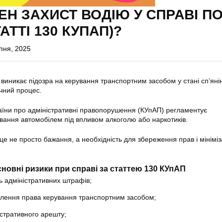
ЕН ЗАХИСТ ВОДІЮ У СПРАВІ П
АТТІ 130 КУПАП)?
пня, 2025
 виникає підозра на керування транспортним засобом у стані сп’янін
чний процес.
аїни про адміністративні правопорушення (КУпАП) регламентує
рування автомобілем під впливом алкоголю або наркотиків.
 це не просто бажання, а необхідність для збереження прав і мініміз
новні ризики при справі за статтею 130 КУпАП
ь адміністративних штрафів;
лення права керування транспортним засобом;
істративного арешту;