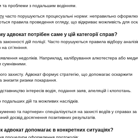
ти та проблеми з подальшим водінням.
ту
часто порушуються процесуальні норми: неправильно оформлю
ться правила проведення огляду, що відкриває можливість для ос
му адвокат потрібен саме у цій категорії справ?
 законності дій поліції. Часто порушуються правила відбору аналізі
 на сп’яніння.
виявлення недоліків. Наприклад, калібрування алкотестера або мед
и сумнівними.
вого захисту. Адвокат формує стратегію, що допомагає оскаржити
та знизити ризики покарання.
едставництво інтересів водія, подання заяв, апеляцій і клопотань.
 подальших дій та можливих наслідків.
менко та партнери» спеціалізується на захисті водіїв у справах за
чний досвід досягнення позитивних результатів.
к адвокат допомагає в конкретних ситуаціях?
ня процедури оформлення протоколів;