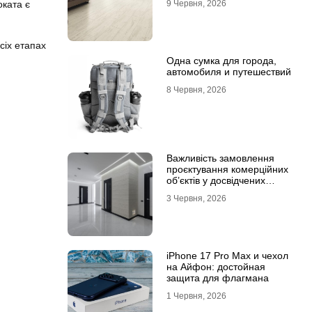
9 Червня, 2026
оката є
ламінату
сіх етапах
Одна сумка для города,
автомобиля и путешествий
8 Червня, 2026
Важливість замовлення
проєктування комерційних
об’єктів у досвідчених
фахівців
3 Червня, 2026
iPhone 17 Pro Max и чехол
на Айфон: достойная
защита для флагмана
1 Червня, 2026