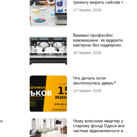
трекінгу мирять сейлзів та
маркетологів
17 Червня, 2026
Вживані професійні
кавомашини: як відкрити
кав’ярню без надмірних
інвестицій
16 Червня, 2026
Что делать если
захлопнулась дверь?
14 Червня, 2026
Чому власники квартир у
их
старому фонді Одеси все
частіше відмовляються від
лінолеуму на користь