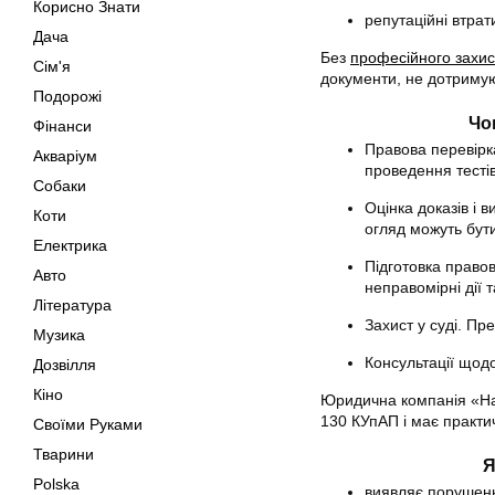
Корисно Знати
репутаційні втра
Дача
Без
професійного захис
Сім'я
документи, не дотримую
Подорожі
Чо
Фінанси
Правова перевірка
Акваріум
проведення тестів
Собаки
Оцінка доказів і 
Коти
огляд можуть бут
Електрика
Підготовка право
Авто
неправомірні дії 
Література
Захист у суді. Пр
Музика
Консультації щодо
Дозвілля
Кіно
Юридична компанія «Нау
130 КУпАП і має практи
Своїми Руками
Тварини
Я
Polska
виявляє порушен