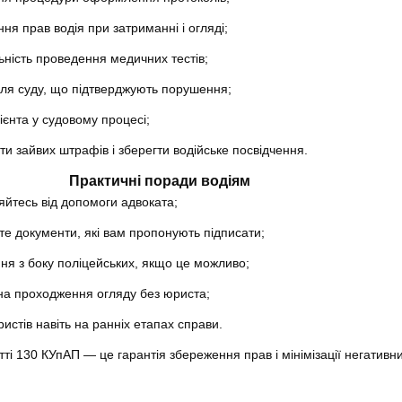
ня прав водія при затриманні і огляді;
ьність проведення медичних тестів;
для суду, що підтверджують порушення;
ієнта у судовому процесі;
и зайвих штрафів і зберегти водійське посвідчення.
Практичні поради водіям
яйтесь від допомоги адвоката;
те документи, які вам пропонують підписати;
ня з боку поліцейських, якщо це можливо;
на проходження огляду без юриста;
истів навіть на ранніх етапах справи.
тті 130 КУпАП — це гарантія збереження прав і мінімізації негативн