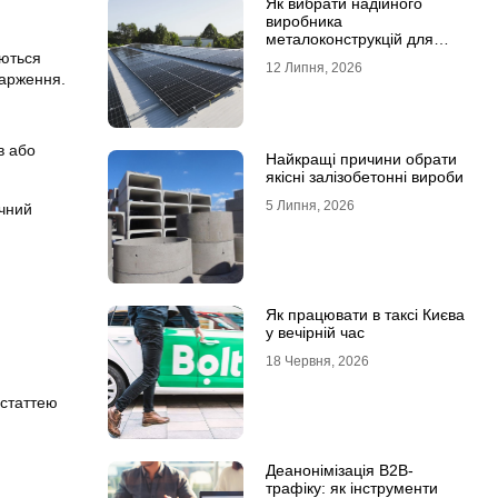
Як вибрати надійного
виробника
металоконструкцій для
сонячних панелей
ються
12 Липня, 2026
карження.
в або
Найкращі причини обрати
якісні залізобетонні вироби
5 Липня, 2026
ичний
Як працювати в таксі Києва
у вечірній час
18 Червня, 2026
 статтею
Деанонімізація B2B-
трафіку: як інструменти