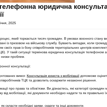
 телефонна юридична консульта
ії
ічня, 2025
 процес, який торкається тисяч громадян. В умовах воєнного стану 
зані із призовом на військову службу. Бувають випадки, коли грома
 своїх прав із боку співробітників територіальних центрів комплек
ТЦК). У такій ситуації термінова юридична консультація телефоном 
 низки проблем.
онної консультації:
рунтованих вимог.
Консультація юриста з мобілізації
допоможе оціни
співробітників ТЦК та дозволить оскаржити незаконні рішення.
ції про права та обов’язки. Ви дізнаєтесь, які категорії громадян
ку від мобілізації, які документи необхідно надати та як правильно ї
 як скласти необхідні заяви, скарги та інші документи.