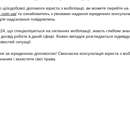
 цілодобової допомоги юриста з мобілізації, ви можете перейти на
4.com.ua/
та ознайомитись з умовами надання юридичних консульта
для надсилання повідомлень.
24, що спеціалізуються на питаннях мобілізації, мають глибоке зна
 досвід роботи в даній сфері. Кожен випадок розглядається індивіду
востей ситуації.
ня за юридичною допомогою! Своєчасна консультація юриста з мобі
наним і захистити свої права.