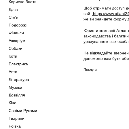
Корисно Знати
Щоб отримати доступ до
Дача
сайт
https://www.atlant2
Сім'я
же ви знайдете форму 
Подорожі
Юристи компанії Атлант
Фінанси
законодавства і багатий
Акваріум
урахуванням всіх особли
Собаки
Не відкладайте звернен
Коти
допоможе вам бути обіз
Електрика
Послуги
Авто
Література
Музика
Дозвілля
Кіно
Своїми Руками
Тварини
Polska