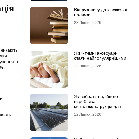
ція
Від рукопису до книжкової
полички
23 Липня, 2026
виникають
Які інтимні аксесуари
дяни
стали найпопулярнішими
тування та
12 Липня, 2026
або
Як вибрати надійного
ти
виробника
металоконструкцій для
сонячних панелей
12 Липня, 2026
 мають
х