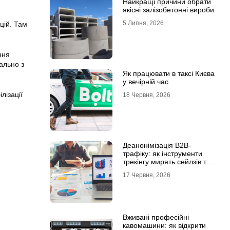
Найкращі причини обрати
якісні залізобетонні вироби
5 Липня, 2026
цій. Там
ння
ально з
Як працювати в таксі Києва
у вечірній час
лізації
18 Червня, 2026
Деанонімізація B2B-
трафіку: як інструменти
трекінгу мирять сейлзів та
маркетологів
17 Червня, 2026
Вживані професійні
кавомашини: як відкрити