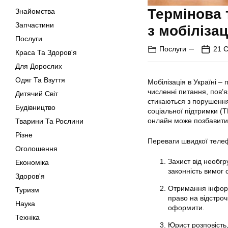
Термінова
Знайомства
Запчастини
з мобілізац
Послуги
Послуги
21 С
Краса Та Здоров'я
Для Дорослих
Одяг Та Взуття
Мобілізація в Україні –
численні питання, пов’я
Дитячий Світ
стикаються з порушенням
Будівництво
соціальної підтримки (
онлайн може позбавити
Тварини Та Рослини
Різне
Переваги швидкої телеф
Оголошення
Захист від необг
Економіка
законність вимог 
Здоров'я
Отримання інформа
Туризм
право на відстроч
Наука
оформити.
Техніка
Юрист розповість,