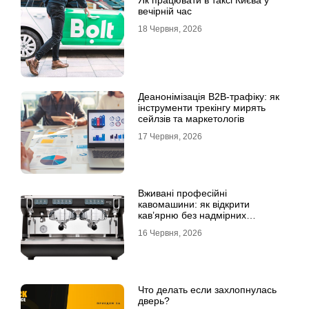
Як працювати в таксі Києва у
вечірній час
18 Червня, 2026
Деанонімізація B2B-трафіку: як
інструменти трекінгу мирять
сейлзів та маркетологів
17 Червня, 2026
Вживані професійні
кавомашини: як відкрити
кав’ярню без надмірних
інвестицій
16 Червня, 2026
Что делать если захлопнулась
дверь?