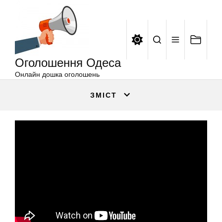
Оголошення
Перейти
Одеса
до
вмісту
Оголошення Одеса
Онлайн дошка оголошень
ЗМІСТ