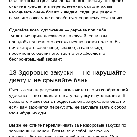
себя потным и грязным. Легко понять, почему. Вы долго
сидите в кресле, а в переполненных самолетах вы
находитесь очень близко к людям, сидящим рядом с
вами, что совсем не способствует хорошему сочетанию.
Сделайте всем одолжение — держите при себе
туалетные принадлежности на случай, если вам
понадобится немного освежиться во время полета. Вы
почувствуете себя чище, свежее, а ваш сосед,
несомненно, оценит это, так что это абсолютно
беспроигрышный вариант.
13 Здоровые закуски — не нарушайте
диету и не срывайте банк
Очень легко перекусывать исключительно из соображений
удобства — не попадайте в эту ловушку в путешествии. В
самолете может быть предоставлена закуска или еда, но
если вам захочется перекусить, не забудьте взять с собой
что-нибудь из еды.
Вы же не хотите переплачивать за нездоровые закуски по
завышенным ценам. Возьмите с собой несколько
полезных батончиков с гранолой или протеином. Они