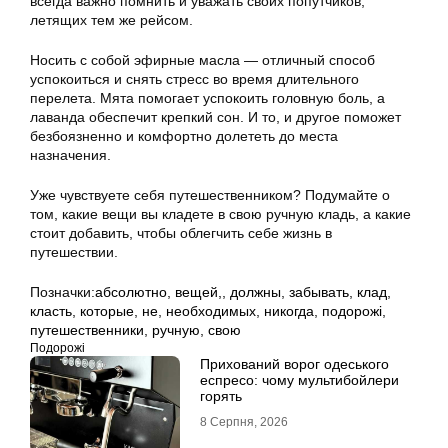
всегда важно помнить и уважать своих попутчиков,
летящих тем же рейсом.
Носить с собой эфирные масла — отличный способ
успокоиться и снять стресс во время длительного
перелета. Мята помогает успокоить головную боль, а
лаванда обеспечит крепкий сон. И то, и другое поможет
безбоязненно и комфортно долететь до места
назначения.
Уже чувствуете себя путешественником? Подумайте о
том, какие вещи вы кладете в свою ручную кладь, а какие
стоит добавить, чтобы облегчить себе жизнь в
путешествии.
Позначки:
абсолютно
,
вещей,
,
должны
,
забывать
,
клад
,
класть
,
которые
,
не
,
необходимых
,
никогда
,
подорожі
,
путешественники
,
ручную
,
свою
Подорожі
Прихований ворог одеського
еспресо: чому мультибойлери
горять
8 Серпня, 2026