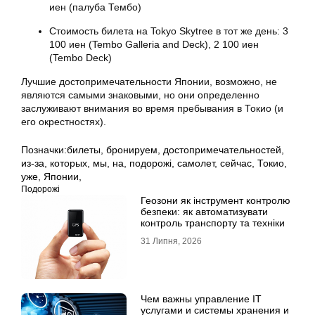
иен (палуба Тембо)
Стоимость билета на Tokyo Skytree в тот же день: 3
100 иен (Tembo Galleria and Deck), 2 100 иен
(Tembo Deck)
Лучшие достопримечательности Японии, возможно, не
являются самыми знаковыми, но они определенно
заслуживают внимания во время пребывания в Токио (и
его окрестностях).
Позначки:
билеты
,
бронируем
,
достопримечательностей
,
из-за
,
которых
,
мы
,
на
,
подорожі
,
самолет
,
сейчас
,
Токио
,
уже
,
Японии,
Подорожі
Геозони як інструмент контролю
безпеки: як автоматизувати
контроль транспорту та техніки
31 Липня, 2026
Чем важны управление IT
услугами и системы хранения и