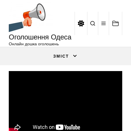
Оголошення
Перейти
Одеса
до
вмісту
Оголошення Одеса
Онлайн дошка оголошень
ЗМІСТ