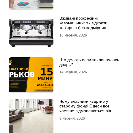
Вживані професійні
кавомашини: як відкрити
кав’ярню без надмірних
інвестицій
16 Червня, 2026
Что делать если захлопнулась
дверь?
14 Червня, 2026
Чому власники квартир у
старому фонді Одеси все
частіше відмовляються від
лінолеуму на користь ламінату
9 Червня, 2026