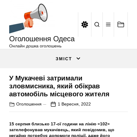
Оголошення
Перейти
Одеса
до
вмісту
Оголошення Одеса
Онлайн дошка оголошень
ЗМІСТ
У Мукачеві затримали
зловмисника, який обікрав
автомобіль місцевого жителя
Оголошення
1 Вересня, 2022
15 серпня близько 17-ої години на лінію «102»
зателефонував мукачівець, який повідомив, що
негайно потребує допомоги поліції, адже його