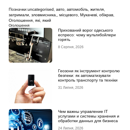
Позначки:
uncategorised
,
авто
,
автомобіль
,
жителя
,
затримали
,
зловмисника,
,
місцевого
,
Мукачеві
,
обікрав
,
Оголошення
,
які
,
який
Оголошення
Прихований ворог одеського
еспресо: чому мультибойлери
горять
8 Серпня, 2026
Геозони як інструмент контролю
безпеки: як автоматизувати
контроль транспорту та техніки
31 Липня, 2026
Чем важны управление IT
услугами и системы хранения и
обработки данных для бизнеса
24 Липня, 2026