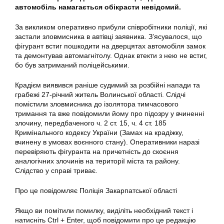
автомобіль намагається обікрасти невідомий.
За викликом оперативно прибули співробітники поліції, які
застали зловмисника в автівці заявника. З’ясувалося, що
фігурант встиг пошкодити на дверцятах автомобіля замок
та демонтував автомагнітолу. Однак втекти з нею не встиг,
бо був затриманий поліцейськими.
Крадієм виявився раніше судимий за розбійні напади та
грабежі 27-річний житель Волинської області. Слідчі
помістили зловмисника до ізолятора тимчасового
тримання та вже повідомили йому про підозру у вчиненні
злочину, передбаченого ч. 2 ст. 15, ч. 4 ст. 185
Кримінального кодексу України (Замах на крадіжку,
вчинену в умовах воєнного стану). Оперативники наразі
перевіряють фігуранта на причетність до скоєння
аналогічних злочинів на території міста та району.
Слідство у справі триває.
Про це повідомляє Поліція Закарпатської області
Якщо ви помітили помилку, виділіть необхідний текст і
натисніть Ctrl + Enter, щоб повідомити про це редакцію