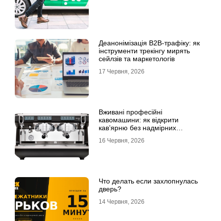
Деанонімізація B2B-трафіку: як
інструменти трекінгу мирять
сейлзів та маркетологів
17 Червня, 2026
Вживані професійні
кавомашини: як відкрити
кав’ярню без надмірних
інвестицій
16 Червня, 2026
Что делать если захлопнулась
дверь?
14 Червня, 2026