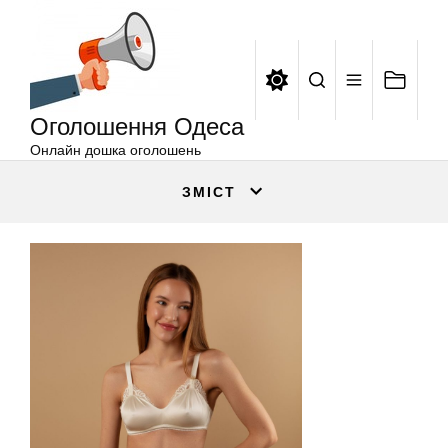
Оголошення
Перейти
Одеса
до
вмісту
Оголошення Одеса
Онлайн дошка оголошень
ЗМІСТ