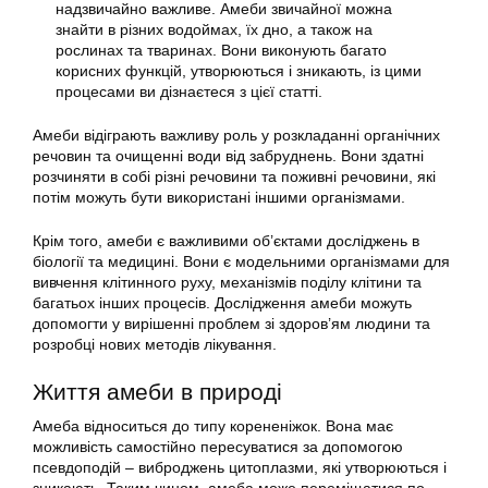
надзвичайно важливе. Амеби звичайної можна
знайти в різних водоймах, їх дно, а також на
рослинах та тваринах. Вони виконують багато
корисних функцій, утворюються і зникають, із цими
процесами ви дізнаєтеся з цієї статті.
Амеби відіграють важливу роль у розкладанні органічних
речовин та очищенні води від забруднень. Вони здатні
розчиняти в собі різні речовини та поживні речовини, які
потім можуть бути використані іншими організмами.
Крім того, амеби є важливими об’єктами досліджень в
біології та медицині. Вони є модельними організмами для
вивчення клітинного руху, механізмів поділу клітини та
багатьох інших процесів. Дослідження амеби можуть
допомогти у вирішенні проблем зі здоров’ям людини та
розробці нових методів лікування.
Життя амеби в природі
Амеба відноситься до типу корененіжок. Вона має
можливість самостійно пересуватися за допомогою
псевдоподій – виброджень цитоплазми, які утворюються і