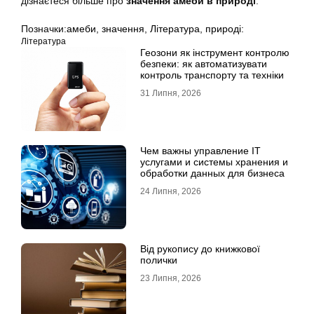
дізнаєтеся більше про
значення амеби в природі
.
Позначки:
амеби
,
значення
,
Література
,
природі:
Література
Геозони як інструмент контролю
безпеки: як автоматизувати
контроль транспорту та техніки
31 Липня, 2026
Чем важны управление IT
услугами и системы хранения и
обработки данных для бизнеса
24 Липня, 2026
Від рукопису до книжкової
полички
23 Липня, 2026