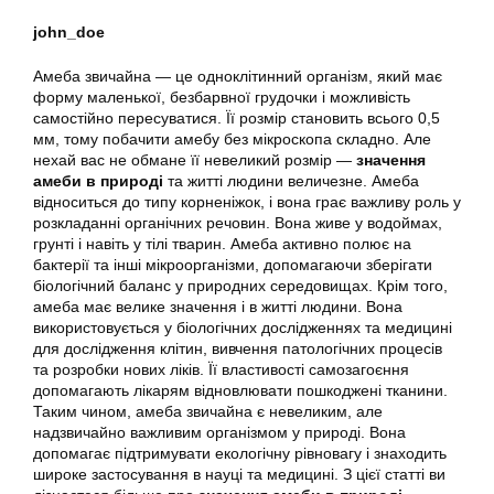
john_doe
Амеба звичайна — це одноклітинний організм, який має
форму маленької, безбарвної грудочки і можливість
самостійно пересуватися. Її розмір становить всього 0,5
мм, тому побачити амебу без мікроскопа складно. Але
нехай вас не обмане її невеликий розмір —
значення
амеби в природі
та житті людини величезне. Амеба
відноситься до типу корненіжок, і вона грає важливу роль у
розкладанні органічних речовин. Вона живе у водоймах,
грунті і навіть у тілі тварин. Амеба активно полює на
бактерії та інші мікроорганізми, допомагаючи зберігати
біологічний баланс у природних середовищах. Крім того,
амеба має велике значення і в житті людини. Вона
використовується у біологічних дослідженнях та медицині
для дослідження клітин, вивчення патологічних процесів
та розробки нових ліків. Її властивості самозагоєння
допомагають лікарям відновлювати пошкоджені тканини.
Таким чином, амеба звичайна є невеликим, але
надзвичайно важливим організмом у природі. Вона
допомагає підтримувати екологічну рівновагу і знаходить
широке застосування в науці та медицині. З цієї статті ви