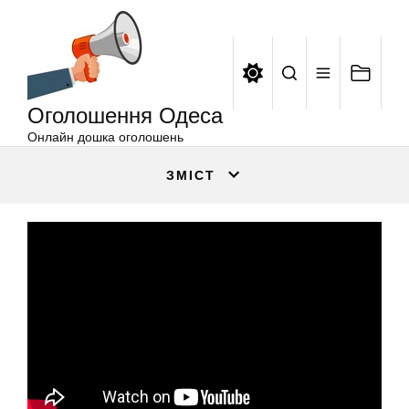
Оголошення
Перейти
Одеса
до
вмісту
Оголошення Одеса
Онлайн дошка оголошень
ЗМІСТ