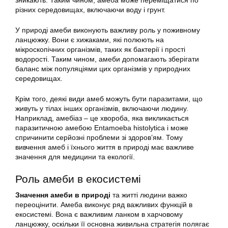
зникають. Таким чином, амеба може переміщатися по
різних середовищах, включаючи воду і грунт.
У природі амеби виконують важливу роль у поживному
ланцюжку. Вони є хижаками, які полюють на
мікроскопічних організмів, таких як бактерії і прості
водорості. Таким чином, амеби допомагають зберігати
баланс між популяціями цих організмів у природних
середовищах.
Крім того, деякі види амеб можуть бути паразитами, що
живуть у тілах інших організмів, включаючи людину.
Наприклад, амебіаз – це хвороба, яка викликається
паразитичною амебою Entamoeba histolytica і може
спричинити серйозні проблеми зі здоров’ям. Тому
вивчення амеб і їхнього життя в природі має важливе
значення для медицини та екології.
Роль амеби в екосистемі
Значення амеби в природі
та житті людини важко
переоцінити. Амеба виконує ряд важливих функцій в
екосистемі. Вона є важливим ланком в харчовому
ланцюжку, оскільки її основна живильна стратегія полягає