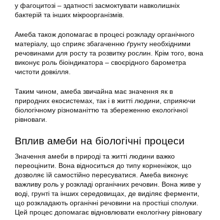
у фагоцитозі – здатності засмоктувати навколишніх
бактерій та інших мікроорганізмів.
Амеба також допомагає в процесі розкладу органічного
матеріалу, що сприяє збагаченню ґрунту необхідними
речовинами для росту та розвитку рослин. Крім того, вона
виконує роль біоіндикатора – своєрідного барометра
чистоти довкілля.
Таким чином, амеба звичайна має значення як в
природних екосистемах, так і в житті людини, сприяючи
біологічному різноманіттю та збереженню екологічної
рівноваги.
Вплив амеби на біологічні процеси
Значення амеби в природі та житті людини важко
переоцінити. Вона відноситься до типу корненіжок, що
дозволяє їй самостійно пересуватися. Амеба виконує
важливу роль у розкладі органічних речовин. Вона живе у
воді, грунті та інших середовищах, де виділяє ферменти,
що розкладають органічні речовини на простіші сполуки.
Цей процес допомагає відновлювати екологічну рівновагу