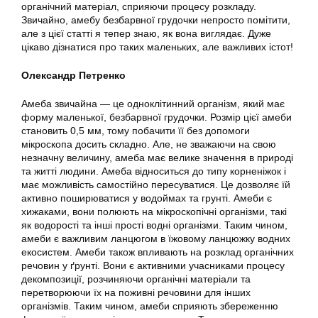
органічний матеріал, сприяючи процесу розкладу.
Звичайно, амебу безбарвної грудочки непросто помітити,
але з цієї статті я тепер знаю, як вона виглядає. Дуже
цікаво дізнатися про таких маленьких, але важливих істот!
Олександр Петренко
Амеба звичайна — це одноклітинний організм, який має
форму маленької, безбарвної грудочки. Розмір цієї амеби
становить 0,5 мм, тому побачити її без допомоги
мікроскопа досить складно. Але, не зважаючи на свою
незначну величину, амеба має велике значення в природі
та житті людини. Амеба відноситься до типу корненіжок і
має можливість самостійно пересуватися. Це дозволяє їй
активно поширюватися у водоймах та грунті. Амеби є
хижаками, вони полюють на мікроскопічні організми, такі
як водорості та інші прості водні організми. Таким чином,
амеби є важливим ланцюгом в їжовому ланцюжку водних
екосистем. Амеби також впливають на розклад органічних
речовин у ґрунті. Вони є активними учасниками процесу
декомпозиції, розчиняючи органічні матеріали та
перетворюючи їх на поживні речовини для інших
організмів. Таким чином, амеби сприяють збереженню