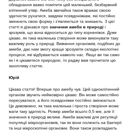
обладнання важко помітити цей маленький, безбарвний
клітинний утвір. Амеба звичайна також вражає своєю
здатністю рухатися, завдяки псевдоніжкам, які постійно
змінюють свою форму і з’являються та зникають. З цієї
статті я дізнався про
значення амеби в природі
і
зрозумів, що вона відноситься до типу корненіжок. Дуже
цікаво, як така маленька створіння може виконувати таку
важливу роль у природі. Вивчення організмів, подібних до
амеби, дає нам змогу краще зрозуміти складні екологічні
процеси, які відбуваються навколо нас. Якщо ви так само
як і я цікавитеся природою, то раджу вам прочитати цю
захопливу статтю.
Юрій
Цікава стаття! Вперше про амебу чув. Цей одноклітинний
організм звучить неймовірно цікаво. Він може самостійно
пересуватися, а його псевдоніжки постійно змінюються.
Це дивовижно, як така маленька і проста створіння може
мати таку здатність. Розмір амеби всього 0,5 мм, але її
значення в природі велике. Амеби важливі для регуляції
популяції мікроорганізмів, так як вони полюють на бактерії
та інші мікроскопічні організми. Вони також розкладають