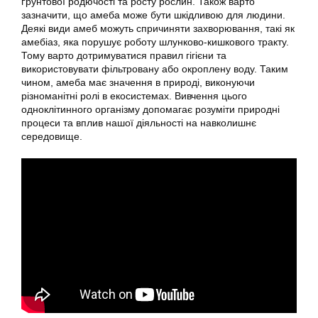
ґрунтової родючості та росту рослин. Також варто
зазначити, що амеба може бути шкідливою для людини.
Деякі види амеб можуть спричиняти захворювання, такі як
амебіаз, яка порушує роботу шлунково-кишкового тракту.
Тому варто дотримуватися правил гігієни та
використовувати фільтровану або окроплену воду. Таким
чином, амеба має значення в природі, виконуючи
різноманітні ролі в екосистемах. Вивчення цього
одноклітинного організму допомагає розуміти природні
процеси та вплив нашої діяльності на навколишнє
середовище.