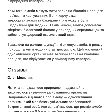
в природних середовищах.
Крім того, амеби можуть мати вплив на біологічні процеси
пов’язані з харчуванням. Вони харчуються
мікроорганізмами та бактеріями, які можуть бути
шкідливими для людини. Таким чином, амеба допомагає
зберігати біологічний баланс у природних середовищах та
забезпечує здоровий екосистемний стан.
Зважаючи на важливі функції, які виконує амеба, її роль у
природі та житті людини стає зрозумілою. Цей маленький
одноклітинний організм має великий вплив на біологічні
процеси, що відбуваються у природному середовищі.
Отзывы
Олег Мельник
Як читач, я цікавлюся природою і надзвичайно
захоплююсь вивченням різноманітних організмів.
Нещодавно я дізнався про амебу — одноклітинний
організм, який має безліч унікальних особливостей.
Зокрема, мені особливо запам’яталося, що розмір амеби
дорівнює всього 0,5 мм, тому без спеціального