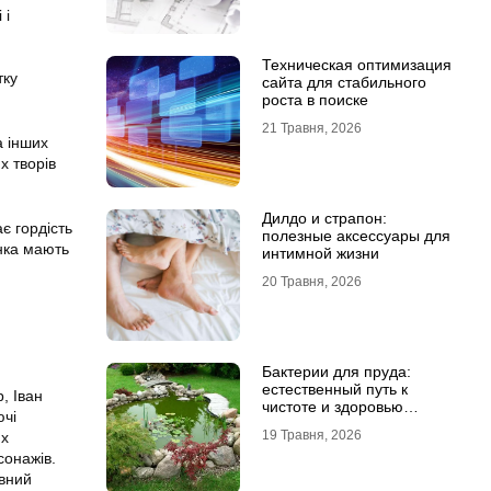
 і
Техническая оптимизация
тку
сайта для стабильного
роста в поиске
21 Травня, 2026
а інших
х творів
Дилдо и страпон:
є гордість
полезные аксессуары для
анка мають
интимной жизни
20 Травня, 2026
Бактерии для пруда:
естественный путь к
, Іван
чистоте и здоровью
ючі
водоема
19 Травня, 2026
их
сонажів.
овний