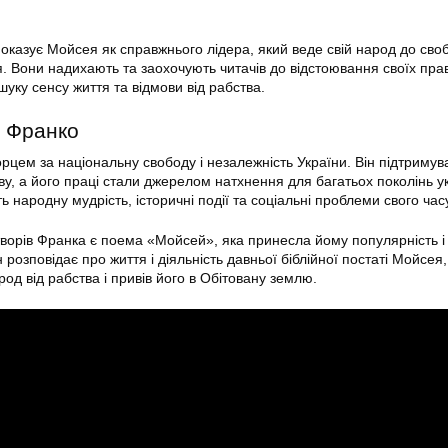
показує Мойсея як справжнього лідера, який веде свій народ до сво
. Вони надихають та заохочують читачів до відстоювання своїх пра
ошуку сенсу життя та відмови від рабства.
 Франко
рцем за національну свободу і незалежність України. Він підтримув
ову, а його праці стали джерелом натхнення для багатьох поколінь ук
 народну мудрість, історичні події та соціальні проблеми свого час
ворів Франка є поема «Мойсей», яка принесла йому популярність і 
н розповідає про життя і діяльність давньої біблійної постаті Мойсея
од від рабства і привів його в Обітовану землю.