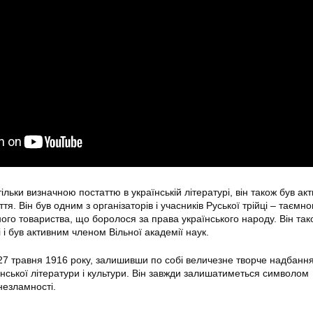
льки визначною постаттю в українській літературі, він також був ак
я. Він був одним з організаторів і учасників Руської трійці – таємно
ного товариства, що боролося за права українського народу. Він так
 і був активним членом Вільної академії наук.
 травня 1916 року, залишивши по собі величезне творче надбання
нської літератури і культури. Він завжди залишатиметься символом
 незламності.