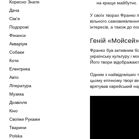
Корисно Знати
на краще майбутнє.
Дача
У своїх творах Франко 
Сім'я
вільного самовиявлення
Подорожі
інтересів, а також до п
Фінанси
Геній «Мойсей»
Акваріум
Франко був активним бо
Собаки
українську культуру і м
Коти
Його твори відображають
Електрика
Одним з найвідоміших т
Авто
цьому епічному творі ві
Література
врятував єврейський нар
Музика
Дозвілля
Кіно
Своїми Руками
Тварини
Polska