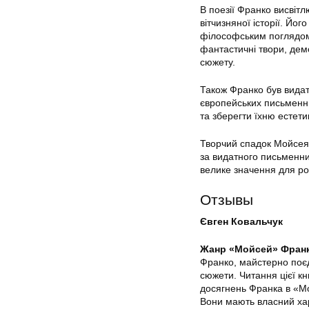
В поезії Франко висвітл
вітчизняної історії. Йо
філософським поглядом 
фантастичні твори, дем
сюжету.
Також Франко був видат
європейських письменник
та зберегти їхню естети
Творчий спадок Мойсея 
за видатного письменник
велике значення для роз
Отзывы
Євген Ковальчук
Жанр «Мойсей» Фран
Франко, майстерно поєд
сюжети. Читання цієї кн
досягнень Франка в «Мо
Вони мають власний хар