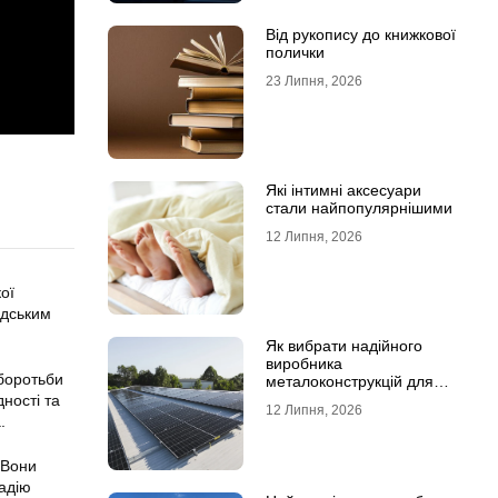
Від рукопису до книжкової
полички
23 Липня, 2026
Які інтимні аксесуари
стали найпопулярнішими
12 Липня, 2026
ої
адським
Як вибрати надійного
виробника
 боротьби
металоконструкцій для
сонячних панелей
ності та
12 Липня, 2026
.
 Вони
надію