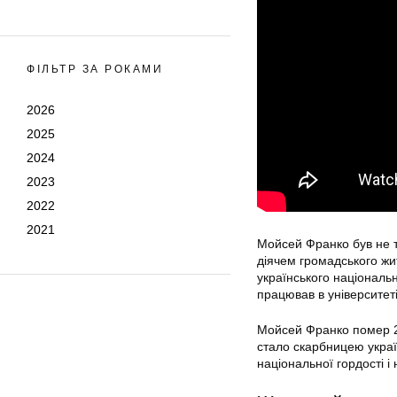
ФІЛЬТР ЗА РОКАМИ
2026
2025
2024
2023
2022
2021
Мойсей Франко був не ті
діячем громадського житт
українського національ
працював в університеті
Мойсей Франко помер 27
стало скарбницею украї
національної гордості і