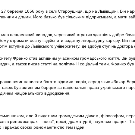
 27 березня 1856 року в селі Староушиця, що на Львівщині. Він нар
исленними дітьми. Його батько був сільським підприємцем, а мати з
о мав нещасливий випадок, через який втратив здатність добре бачи
ому отримати освіту і здійснити видатну літературну кар’єру. Він на
потім вступив до Львівського університету, де здобув ступінь доктора
ситету Франко став активним учасником громадського життя. Він був
да», а також писав статті на політичні і соціальні теми. Франко був 
ранко встиг написати багато відомих творів, серед яких «Захар Бер
 також був активним борцем за національні права українського нар
діячем національного відродження.
письменником, але й видатним громадським діячем, філософом, пе
ав в різних жанрах – поезії, прозі, драматургії, наукових працях. Тв
і вражає своєю різноманітністю тем і ідей.