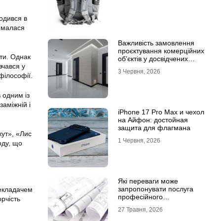
одився в
аймалася
Важливість замовлення
проєктування комерційних
ти. Однак
об’єктів у досвідчених
вчався у
фахівців
3 Червня, 2026
 філософії.
 одним із
заміжній і
iPhone 17 Pro Max и чехол
на Айфон: достойная
защита для флагмана
кут», «Лис
1 Червня, 2026
оду, що
Які переваги може
запропонувати послуга
рекладачем
професійного
орчість
проєктування будинку
27 Травня, 2026