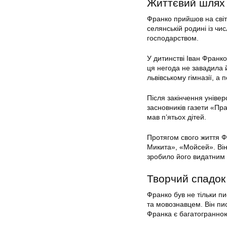
Життєвий шлях
Франко прийшов на світ
селянській родині із ч
господарством.
У дитинстві Іван Франк
ця негода не завадила й
львівському гімназії, а 
Після закінчення універ
засновників газети «Прав
мав п’ятьох дітей.
Протягом свого життя Ф
Микита», «Мойсей». Він
зробило його видатним 
Творчий спадок
Франко був не тільки 
та мовознавцем. Він пис
Франка є багатогранною 