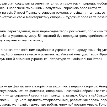
ював різні соціальні та етичні питання, а також теми природи, любові
го вірші наповнені глибинними почуттями, виразною образністю та
на світ. У прозі Франко створював романи, оповідання та науково-
онструючи свою майстерність у створенні художніх образів та розви
ним перекладачем, який перекладав твори російських, польських т
ів на українську мову. Він здатний був передати красу оригінальни
ку в українському перекладі.
Франка став спільним надбанням українського народу, який відчува
а, його талант і внесок у розвиток української культури. Твори Фр
уміння й вивчення української літератури та національної історії.
ко
— це фантастична історія, яка захоплює з перших сторінок. Автор
нує реальність та фантазію, створюючи незвичайні образи і вража
иги — це справжній квест у світ пригод та загадок. Одне з найбільш
йсеї» — це його здатність створювати живі, реалістичні образи пер
актер, мотивацію і долю, що робить книгу неймовірно живою. Гол