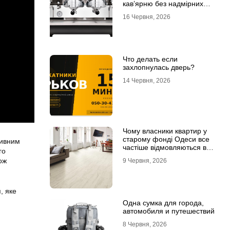
кав’ярню без надмірних
інвестицій
16 Червня, 2026
Что делать если
захлопнулась дверь?
14 Червня, 2026
Чому власники квартир у
старому фонді Одеси все
тивним
частіше відмовляються від
го
лінолеуму на користь
ож
9 Червня, 2026
ламінату
, яке
Одна сумка для города,
автомобиля и путешествий
8 Червня, 2026