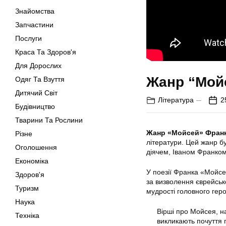
Знайомства
Запчастини
Послуги
Краса Та Здоров'я
Для Дорослих
Жанр “Мой
Одяг Та Взуття
Дитячий Світ
Література
2
Будівництво
Тварини Та Рослини
Жанр «Мойсей» Фран
Різне
літератури. Цей жанр б
Оголошення
діячем, Іваном Франком
Економіка
У поезії Франка «Мойсей
Здоров'я
за визволення єврейськ
Туризм
мудрості головного геро
Наука
Вірші про Мойсея, н
Техніка
викликають почуття г