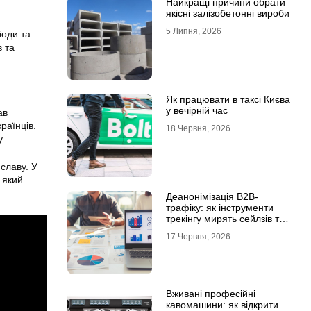
Найкращі причини обрати
якісні залізобетонні вироби
5 Липня, 2026
боди та
в та
Як працювати в таксі Києва
у вечірній час
ав
раїнців.
18 Червня, 2026
у.
славу. У
, який
Деанонімізація B2B-
трафіку: як інструменти
трекінгу мирять сейлзів та
маркетологів
17 Червня, 2026
Вживані професійні
кавомашини: як відкрити