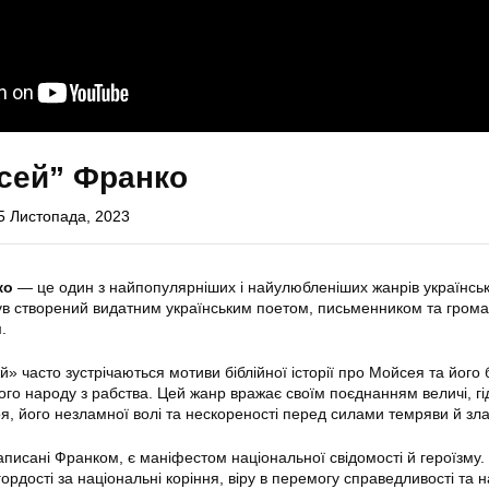
сей” Франко
5 Листопада, 2023
ко
— це один з найпопулярніших і найулюбленіших жанрів українськ
ув створений видатним українським поетом, письменником та гром
.
» часто зустрічаються мотиви біблійної історії про Мойсея та його
ого народу з рабства. Цей жанр вражає своїм поєднанням величі, гід
я, його незламної волі та нескореності перед силами темряви й зла
аписані Франком, є маніфестом національної свідомості й героїзму.
ордості за національні коріння, віру в перемогу справедливості та 