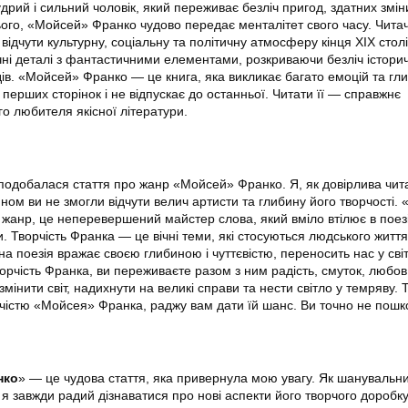
рий і сильний чоловік, який переживає безліч пригод, здатних змін
ього, «Мойсей» Франко чудово передає менталітет свого часу. Чита
відчути культурну, соціальну та політичну атмосферу кінця XIX столі
чні деталі з фантастичними елементами, розкриваючи безліч істори
ів. «Мойсей» Франко — це книга, яка викликає багато емоцій та гл
перших сторінок і не відпускає до останньої. Читати її — справжнє
о любителя якісної літератури.
подобалася стаття про жанр «Мойсей» Франко. Я, як довірлива чита
ном ви не змогли відчути велич артисти та глибину його творчості.
жанр, це неперевершений майстер слова, який вміло втілює в поезі
и. Творчість Франка — це вічні теми, які стосуються людського життя
на поезія вражає своєю глибиною і чуттєвістю, переносить нас у світ
орчість Франка, ви переживаєте разом з ним радість, смуток, любов
мінити світ, надихнути на великі справи та нести світло у темряву. 
рчістю «Мойсея» Франка, раджу вам дати їй шанс. Ви точно не пошк
нко
» — це чудова стаття, яка привернула мою увагу. Як шанувальн
 я завжди радий дізнаватися про нові аспекти його творчого доробку