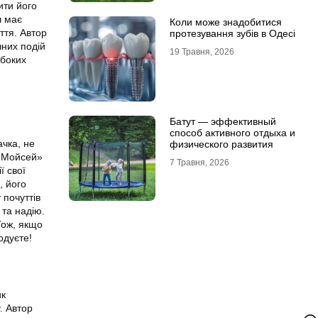
ити його
ч має
Коли може знадобитися
ття. Автор
протезування зубів в Одесі
чних подій
19 Травня, 2026
ибоких
Батут — эффективный
способ активного отдыха и
чка, не
физического развития
 «Мойсей»
7 Травня, 2026
ї свої
, його
 почуттів
 та надію.
Тож, якщо
одуєте!
ик
. Автор