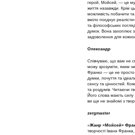
герой, Мойсей, — це муд
життя назавжди. Крім ц
можливість побачити та 
вміло поєднує реалісти
та філософських погляд
думок. Вона захоплює з 
задоволення для кожног
Олександр
Співчуваю, що вам не с
можу зрозуміти, яким чи
Франко — це не просто 
думки, почуття та ідеал
сенсу та цінностей. Кож
та роздумів. Читаючи тв
Його слова мають силу з
ви ще не знайомі з тво
zergmaster
«
Жанр «Мойсей» Фра
творчості Івана Франка,