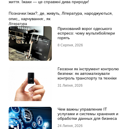
життя. Їжаки — це справжні дива природи!
Позначки:
їжак?
,
де
,
живуть
,
Література
,
народжуються
,
опис,
,
харчування:
,
як
Література
Прихований ворог одеського
еспресо: чому мультибойлери
горять
8 Серпня, 2026
Геозони як інструмент контролю
безпеки: як автоматизувати
контроль транспорту та техніки
31 Липня, 2026
Чем важны управление IT
услугами и системы хранения и
обработки данных для бизнеса
24 Липня, 2026