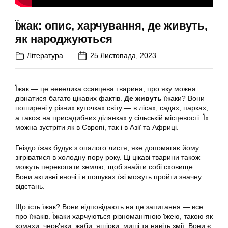
Їжак: опис, харчування, де живуть,
як народжуються
Література
25 Листопада, 2023
Їжак — це невелика ссавцева тварина, про яку можна
дізнатися багато цікавих фактів.
Де живуть
їжаки? Вони
поширені у різних куточках світу — в лісах, садах, парках,
а також на присадибних ділянках у сільській місцевості. Їх
можна зустріти як в Європі, так і в Азії та Африці.
Гніздо їжак будує з опалого листя, яке допомагає йому
зігріватися в холодну пору року. Ці цікаві тварини також
можуть перекопати землю, щоб знайти собі сховище.
Вони активні вночі і в пошуках їжі можуть пройти значну
відстань.
Що їсть їжак? Вони відповідають на це запитання — все
про їжаків. Їжаки харчуються різноманітною їжею, такою як
комахи, черв’яки, жаби, ящірки, миші та навіть змії. Вони є