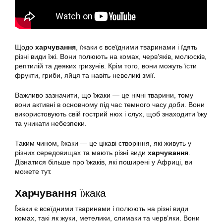
Щодо
харчування
, їжаки є всеїдними тваринами і їдять
різні види їжі. Вони полюють на комах, черв’яків, молюсків,
рептилій та деяких гризунів. Крім того, вони можуть їсти
фрукти, гриби, яйця та навіть невеликі змії.
Важливо зазначити, що їжаки — це нічні тварини, тому
вони активні в основному під час темного часу доби. Вони
використовують свій гострий нюх і слух, щоб знаходити їжу
та уникати небезпеки.
Таким чином, їжаки — це цікаві створіння, які живуть у
різних середовищах та мають різні види
харчування
.
Дізнатися більше про їжаків, які поширені у Африці, ви
можете тут.
Харчування
їжака
Їжаки є всеїдними тваринами і полюють на різні види
комах, такі як жуки, метелики, слимаки та черв’яки. Вони