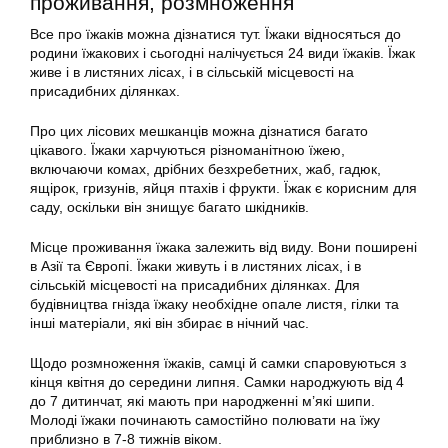
проживання, розмноження
Все про їжаків можна дізнатися тут. Їжаки відносяться до
родини їжакових і сьогодні налічується 24 види їжаків. Їжак
живе і в листяних лісах, і в сільській місцевості на
присадибних ділянках.
Про цих лісових мешканців можна дізнатися багато
цікавого. Їжаки харчуються різноманітною їжею,
включаючи комах, дрібних безхребетних, жаб, гадюк,
ящірок, гризунів, яйця птахів і фрукти. Їжак є корисним для
саду, оскільки він знищує багато шкідників.
Місце проживання їжака залежить від виду. Вони поширені
в Азії та Європі. Їжаки живуть і в листяних лісах, і в
сільській місцевості на присадибних ділянках. Для
будівництва гнізда їжаку необхідне опале листя, гілки та
інші матеріали, які він збирає в нічний час.
Щодо розмноження їжаків, самці й самки спаровуються з
кінця квітня до середини липня. Самки народжують від 4
до 7 дитинчат, які мають при народженні м’які шипи.
Молоді їжаки починають самостійно полювати на їжу
приблизно в 7-8 тижнів віком.