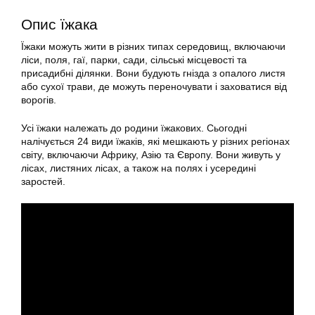
Опис їжака
Їжаки можуть жити в різних типах середовищ, включаючи
ліси, поля, гаї, парки, сади, сільські місцевості та
присадибні ділянки. Вони будують гнізда з опалого листя
або сухої трави, де можуть переночувати і заховатися від
ворогів.
Усі їжаки належать до родини їжакових. Сьогодні
налічується 24 види їжаків, які мешкають у різних регіонах
світу, включаючи Африку, Азію та Європу. Вони живуть у
лісах, листяних лісах, а також на полях і усередині
заростей.