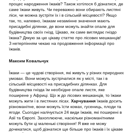
процес народження їжаків? Також хотілося б дізнатися, де
саме їжаки живуть. Чи переважно вони обирають листяні
ліси, чи можна зустріти їх і в сільській місцевості? Якщо
так, то, напевно, їжакам незамінне значення мають
присадибні ділянки, де вони можуть знайти опале для
будівництва своїх гнізд. Цікаво, як саме виглядає гніздо
їжака? Дякую за цю цікаву статтю про лісових мешканців!
З нетерпінням чекаю на продовження інформації про
їжаків.
Максим Ковальчук
Їжаки — це чудові створіння, які живуть у різних природних
умовах. Вони можуть зустрічатися як у місті, так і в
сільській місцевості на присадибних ділянках. Для
будівництва гнізда їм необхідне опале листя, яке
поширене у Африці. Що ж до лісових мешканців, то їжаки
можуть жити і в листяних лісах.
Харчування
їжаків досить
різноманітне, вони можуть їсти комах, гусениць, плоди та
ягоди. Сьогодні налічується 24 види їжаків, які поширені в
Азії та Європі. Захоплююче, наскільки різноманітними
можуть бути ці маленькі створіння! Я вже не можу
дочекатися, щоб дізнатися ще більше про їжаків і їх цікаве