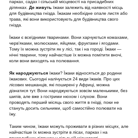
парках, садах і сільській місцевості на присадибних
ділянках.
Де живуть
їжаки залежить від наявності місць
для будівництва гнізда. Їжакам необхідне опале листя або
трава, які вони використовують для будівництва свого
гнізда.
Їжаки є всеїдними тваринами. Вони харчуються комахами,
черв’яками, молюсками, яйцями, фруктами і ягодами.
Тому їх можна зустріти як у лісі, так і на городі. Їжаки —
нічні тварини, тому найчастіше їх можна помітити вночі,
коли вони виходять на полювання.
Як народжуються
їжаки? Їжаки відносяться до родини
їжакових. Сьогодні налічується 24 види їжаків. Про цих
лісових мешканців, які поширені у Африці, можна
дізнатися тут. Вони народжуються зовсім маленькими, без
шипів, але вже з гострими нюхом і слухом. Вони
проводять перший місяць свого життя в гнізді, поки не
стануть досить сильними, щоб самостійно полювати на
їжу.
Таким чином, їжаки можуть проживати в різних місцях, але
найчастіше їх можна зустріти в лісах, парках і на
присадибних ділянках у сільській місцевості.