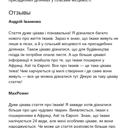
Отзывы
Андрій Іваненко
Стаття дуже цікава і пізнавальна! Я дізналася багато
нового про життя їжаків. Зараз я знаю, що їжаки живуть не
лише в лісах, а й у сільській місцевості на присадибних
ділянках. Також цікаво дізнатися, що для будівництва
гнізда їм потрібне опале листя. А ще більше цікавої
інформації я знайшла про те, що їжаки поширені у
Африці, Азії та Європі. Все про їжаків — це така цікава
тема! Чим харчуються ці милі створіння і де саме вони
живуть — все це можна дізнатися тут. Дякую за таку цікаву
статтю!
MaxPower
Дуже цікава стаття про їжаків! Я завжди хотів дізнатися
більше про цих чудових тварин. Виявляється, їжаки є
поширеними в Африці, Азії та Європі. Знаю, що їжаки
налічуються 24 види, але мені особливо цікаве, як вони
народжуються. Чи може ця стаття розповісти більше про