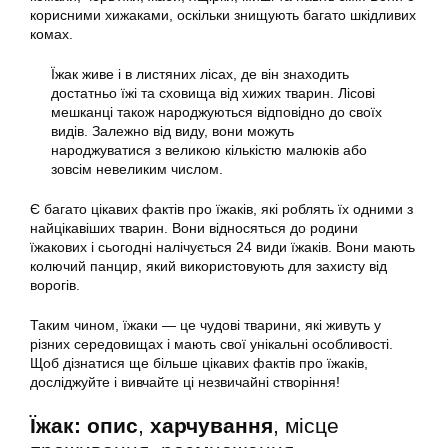
корисними хижаками, оскільки знищують багато шкідливих
комах.
Їжак живе і в листяних лісах, де він знаходить
достатньо їжі та сховища від хижих тварин. Лісові
мешканці також народжуються відповідно до своїх
видів. Залежно від виду, вони можуть
народжуватися з великою кількістю малюків або
зовсім невеликим числом.
Є багато цікавих фактів про їжаків, які роблять їх одними з
найцікавіших тварин. Вони відносяться до родини
їжакових і сьогодні налічується 24 види їжаків. Вони мають
колючий панцир, який використовують для захисту від
ворогів.
Таким чином, їжаки — це чудові тварини, які живуть у
різних середовищах і мають свої унікальні особливості.
Щоб дізнатися ще більше цікавих фактів про їжаків,
досліджуйте і вивчайте ці незвичайні створіння!
Їжак: опис
,
харчування
, місце