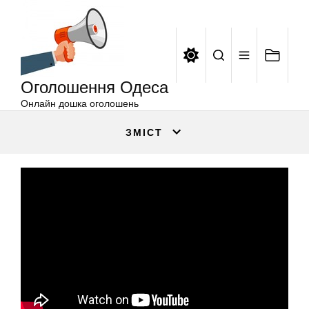
Оголошення
Перейти
Одеса
до
вмісту
Оголошення Одеса
Онлайн дошка оголошень
ЗМІСТ