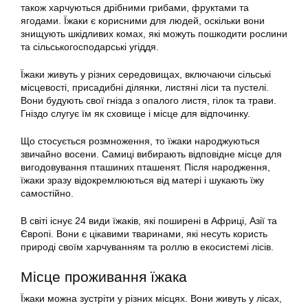
також харчуються дрібними грибами, фруктами та
ягодами. Їжаки є корисними для людей, оскільки вони
знищують шкідливих комах, які можуть пошкодити рослини
та сільськогосподарські угіддя.
Їжаки живуть у різних середовищах, включаючи сільські
місцевості, присадибні ділянки, листяні ліси та пустелі.
Вони будують свої гнізда з опалого листя, гілок та трави.
Гніздо слугує їм як сховище і місце для відпочинку.
Що стосується розмноження, то їжаки народжуються
звичайно восени. Самиці вибирають відповідне місце для
вигодовування пташиних пташенят. Після народження,
їжаки зразу відокремлюються від матері і шукають їжу
самостійно.
В світі існує 24 види їжаків, які поширені в Африці, Азії та
Європі. Вони є цікавими тваринами, які несуть користь
природі своїм харчуванням та роллю в екосистемі лісів.
Місце проживання їжака
Їжаки можна зустріти у різних місцях. Вони живуть у лісах,