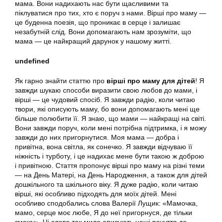
мама. Вони надихають нас бути щасливими та
піклуватися про тих, хто є поруч з нами. Вірші про маму —
це буденна поезія, що проникає в серце і залишає
незабутній слід. Вони допомагають нам зрозуміти, що
мама — це найкращий дарунок у нашому житті.
undefined
Як гарно знайти статтю про
вірші про маму для дітей
! Я
завжди шукаю способи виразити свою любов до мами, і
вірші — це чудовий спосіб. Я завжди радію, коли читаю
твори, які описують маму, бо вони допомагають мені ще
більше полюбити її. Я знаю, що мами — найкращі на світі.
Вони завжди поруч, коли мені потрібна підтримка, і я можу
завжди до них пригорнутися. Моя мама — добра і
привітна, вона світла, як сонечко. Я завжди відчуваю її
ніжність і турботу, і це надихає мене бути такою ж доброю
і привітною. Стаття пропонує вірші про маму на різні теми
— на День Матері, на День Народження, а також для дітей
дошкільного та шкільного віку. Я дуже радію, коли читаю
вірші, які особливо підходять для моїх дітей. Мені
особливо сподобались слова Валерії Лущик: «Мамочка,
мамо, серце моє любе, Я до неї пригорнуся, де тільки
зможу». Ці слова так мило описують наші почуття до