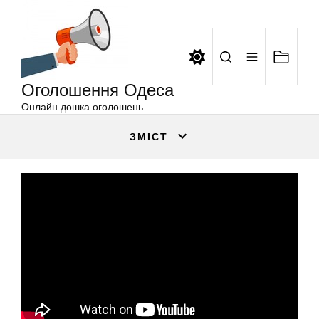
Оголошення
Перейти
Одеса
до
вмісту
Оголошення Одеса
Онлайн дошка оголошень
ЗМІСТ