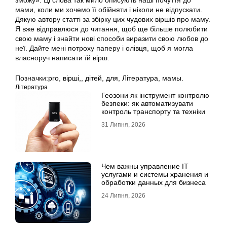
мами, коли ми хочемо її обійняти і ніколи не відпускати.
Дякую автору статті за збірку цих чудових віршів про маму.
Я вже відправлюся до читання, щоб ще більше полюбити
свою маму і знайти нові способи виразити свою любов до
неї. Дайте мені потроху паперу і олівця, щоб я могла
власноруч написати їй вірш.
Позначки:
pro
,
вірші,
,
дітей
,
для
,
Література
,
мамы.
Література
Геозони як інструмент контролю
безпеки: як автоматизувати
контроль транспорту та техніки
31 Липня, 2026
Чем важны управление IT
услугами и системы хранения и
обработки данных для бизнеса
24 Липня, 2026