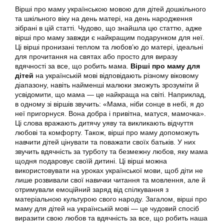
Вірші про маму українською мовою для дітей дошкільного
та шкільного віку на день матері, на день народження
зібрані в цій статті. Чудово, що знайшла цю статтю, адже
вірші про маму завжди є найкращим подарунком для неї.
Ці вірші пронизані теплом та любов’ю до матері, ідеальні
для прочитання на святах або просто для виразу
вдячності за все, що робить мама.
Вірші про маму для
дітей
на українській мові відповідають різному віковому
діапазону, навіть найменші малюки зможуть зрозуміти й
усвідомити, що мама — це найкраща на світі. Наприклад,
в одному зі віршів звучить: «Мама, ніби сонце в небі, я до
неї пригорнуся. Вона добра і привітна, матуся, мамочка».
Ці слова вражають дитячу уяву та викликають відчуття
любові та комфорту. Також, вірші про маму допоможуть
навчити дітей цінувати та поважати своїх батьків. У них
звучить вдячність за турботу та безмежну любов, яку мама
щодня подаровує своїй дитині. Ці вірші можна
використовувати на уроках української мови, щоб діти не
лише розвивали свої навички читання та мовлення, але й
отримували емоційний заряд від спілкування з
матеріальною культурою свого народу. Загалом, вірші про
маму для дітей на українській мові — це чудовий спосіб
виразити свою любов та вдячність за все, що робить наша