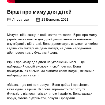
Вірші про маму для дітей
Література
23 Березня, 2021
Матуся, ніби сонце в небі, світла та тепла. Вірші про маму
українською мовою для дітей дошкільного та шкільного
віку зібрані в цій статті. Вони допоможуть висловити любов
і вдячність матері на день матері, на день народження
або просто так, у будь-який день.
Вірші про маму для дітей на українській мові — це
найкращий спосіб висловити свої почуття. Вони
показують, як сильно ми любимо своїх матусь, як вони є
найкращими на світі.
«Мама, я до неї пригорнуся. Вона добра і привітна», —
каже один із віршів. Ці слова виражають теплоту та
близькість відносин між дитиною і матір’ю. Вона завжди
поруч, готова підтримати, почути і зрозуміти.