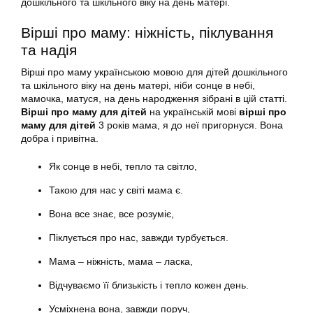
дошкільного та шкільного віку на день матері.
Вірші про маму: ніжність, піклування
та надія
Вірші про маму українською мовою для дітей дошкільного
та шкільного віку на день матері, ніби сонце в небі,
мамочка, матуся, на день народження зібрані в цій статті.
Вірші про маму для дітей
на українській мові
вірші про
маму для дітей
3 років мама, я до неї пригорнуся. Вона
добра і привітна.
Як сонце в небі, тепло та світло,
Такою для нас у світі мама є.
Вона все знає, все розуміє,
Піклується про нас, завжди турбується.
Мама – ніжність, мама – ласка,
Відчуваємо її близькість і тепло кожен день.
Усміхнена вона, завжди поруч,