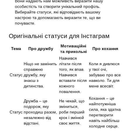
Вони надають нам можливість виразити нашу
особистість та створити унікальний профіль.
Вибирайте статуси, які відповідають вашому
настрою та допомагають виразити те, що ви
почуваєте.
Оригінальні статуси для Інстаграм
Мотиваційні
Тема
Про дружбу
Про кохання
та прикольні
Навчився
Ніщо не замінить
літати після
Коли я дивлюся
справжню
того, як впав.
у твої очі,
Статус
дружбу, яку
Навчився
забуваю про все
знаєш з
вставати після
навколо. Ти для
дитинства.
кожного
мене всесвіт.
повалення.
Кохання – це
Дружба – це
Не чекай, що
найпотужніша
подорож, яку
зміниться,
сила, яка здатна
Статус
проходиш разом,
роби перший
перетворити
незалежно від
крок і змінюй
навіть найбільш
відстані.
своє життя.
холодне серце.