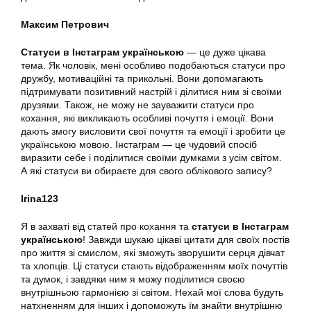
Максим Петрович
Статуси в Інстаграм українською
— це дуже цікава
тема. Як чоловік, мені особливо подобаються статуси про
дружбу, мотиваційні та прикольні. Вони допомагають
підтримувати позитивний настрій і ділитися ним зі своїми
друзями. Також, не можу не зауважити статуси про
кохання, які викликають особливі почуття і емоції. Вони
дають змогу висловити свої почуття та емоції і зробити це
українською мовою. Інстаграм — це чудовий спосіб
виразити себе і поділитися своїми думками з усім світом.
А які статуси ви обираєте для свого облікового запису?
Irina123
Я в захваті від статей про кохання та
статуси в Інстаграм
українською
! Завжди шукаю цікаві цитати для своїх постів
про життя зі смислом, які зможуть зворушити серця дівчат
та хлопців. Ці статуси стають відображенням моїх почуттів
та думок, і завдяки ним я можу поділитися своєю
внутрішньою гармонією зі світом. Нехай мої слова будуть
натхненням для інших і допоможуть їм знайти внутрішню