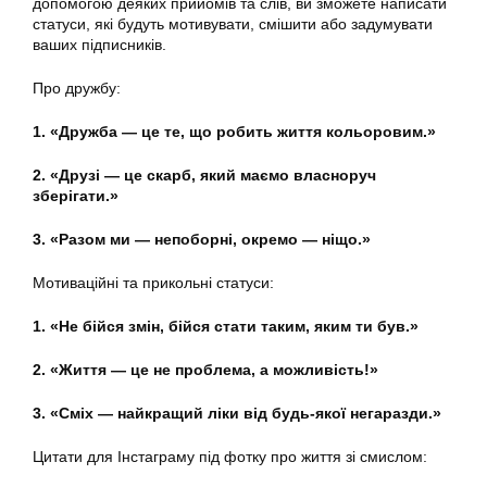
допомогою деяких прийомів та слів, ви зможете написати
статуси, які будуть мотивувати, смішити або задумувати
ваших підписників.
Про дружбу:
1. «Дружба — це те, що робить життя кольоровим.»
2. «Друзі — це скарб, який маємо власноруч
зберігати.»
3. «Разом ми — непоборні, окремо — ніщо.»
Мотиваційні та прикольні статуси:
1. «Не бійся змін, бійся стати таким, яким ти був.»
2. «Життя — це не проблема, а можливість!»
3. «Сміх — найкращий ліки від будь-якої негаразди.»
Цитати для Інстаграму під фотку про життя зі смислом: