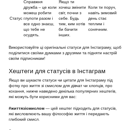
Справжня
Якщо ти
дружба – це коли
хочеш змінити
Коли ти поруч,
можеш робити
світ, почни з
навіть зимовий
Статус
глупоти разом і
себе. Будь
день стає
все одно знаєш,
тим, ким хотів
теплим і
що тебе не
би бачити
сонячним.
осудять.
інших.
Використовуйте ці оригінальні статуси для Інстаграму, щоб
поділитися своїми думками з друзями та підняти настрій
своїм підписникам!
Хештеги для статусів в Інстаграм
Якщо ви шукаєте статуси чи цитати для Інстаграму під
фотку про життя зі смислом для дівчат чи хлопців, про
кохання, нижче наведено декілька популярних хештегів,
які можуть бути корисними для вас:
#життязісмислом
— цей хештег підходить для статусів,
які висловлюють вашу філософію життя і передають
глибокий смисл.