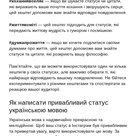
#коханнявселяє
— якщо ви шукаєте статуси чи цитати,
які виражають ваше почуття кохання і зворушують серця,
цей хештег допоможе вам знайти відповідні повідомлення.
#життявсміті
— цей хештег підходить для статусів, які
передають життєву мудрість з гумором і посмішкою.
#думкапрожиття
— якщо ви хочете поділитися своїми
думками про життя, цей хештег допоможе вам знайти
статуси та цитати, які розкриють вашу філософію.
Пам’ятайте, що ви можете використовувати один чи кілька
хештегів у своїх статусах, але важливо обирати ті, які
найкраще відповідають вашому повідомленню. Не бійтеся
експериментувати з різними хештегами та спостерігати за
реакцією вашої аудиторії.
Як написати привабливий статус
українською мовою
Українська мова є надзвичайно прекрасною та
мелодійною. Щоб ваш статус в Інстаграм був привабливим
та привертав увагу, варто використовувати цю мову. За