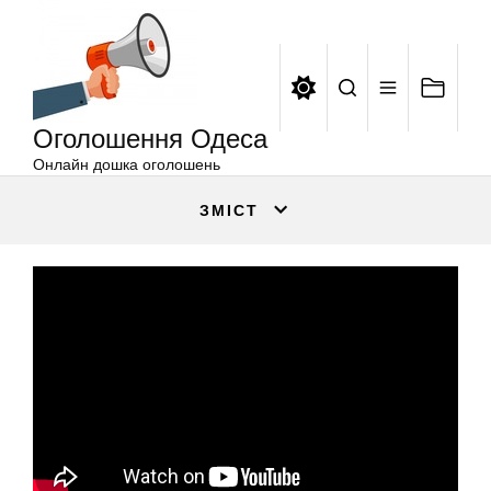
Оголошення
Перейти
Одеса
до
вмісту
Оголошення Одеса
Онлайн дошка оголошень
ЗМІСТ