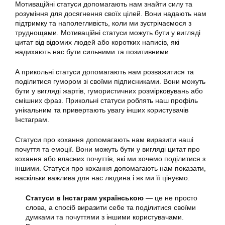
Мотиваційні статуси допомагають нам знайти силу та
розуміння для досягнення своїх цілей. Вони надають нам
підтримку та наполегливість, коли ми зустрічаємося з
труднощами. Мотиваційні статуси можуть бути у вигляді
цитат від відомих людей або коротких написів, які
надихають нас бути сильними та позитивними.
А прикольні статуси допомагають нам розважитися та
поділитися гумором зі своїми підписниками. Вони можуть
бути у вигляді жартів, гумористичних розмірковувань або
смішних фраз. Прикольні статуси роблять наш профіль
унікальним та привертають увагу інших користувачів
Інстаграм.
Статуси про кохання допомагають нам виразити наші
почуття та емоції. Вони можуть бути у вигляді цитат про
кохання або власних почуттів, які ми хочемо поділитися з
іншими. Статуси про кохання допомагають нам показати,
наскільки важлива для нас людина і як ми її цінуємо.
Статуси в Інстаграм українською
— це не просто
слова, а спосіб виразити себе та поділитися своїми
думками та почуттями з іншими користувачами.