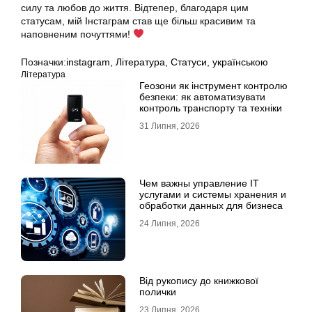
силу та любов до життя. Відтепер, благодаря цим
статусам, мій Інстаграм став ще більш красивим та
наповненим почуттями!
Позначки:
instagram
,
Література
,
Статуси
,
українською
Література
Геозони як інструмент контролю
безпеки: як автоматизувати
контроль транспорту та техніки
31 Липня, 2026
Чем важны управление IT
услугами и системы хранения и
обработки данных для бизнеса
24 Липня, 2026
Від рукопису до книжкової
полички
23 Липня, 2026