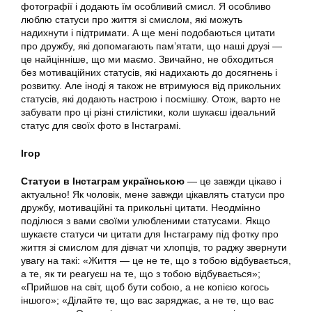
фотографії і додають їм особливий смисл. Я особливо
люблю статуси про життя зі смислом, які можуть
надихнути і підтримати. А ще мені подобаються цитати
про дружбу, які допомагають пам’ятати, що наші друзі —
це найцінніше, що ми маємо. Звичайно, не обходиться
без мотиваційних статусів, які надихають до досягнень і
розвитку. Але іноді я також не втримуюся від прикольних
статусів, які додають настрою і посмішку. Отож, варто не
забувати про ці різні стилістики, коли шукаєш ідеальний
статус для своїх фото в Інстаграмі.
Ігор
Статуси в Інстаграм українською
— це завжди цікаво і
актуально! Як чоловік, мене завжди цікавлять статуси про
дружбу, мотиваційні та прикольні цитати. Неодмінно
поділюся з вами своїми улюбленими статусами. Якщо
шукаєте статуси чи цитати для Інстаграму під фотку про
життя зі смислом для дівчат чи хлопців, то раджу звернути
увагу на такі: «Життя — це не те, що з тобою відбувається,
а те, як ти реагуєш на те, що з тобою відбувається»;
«Прийшов на світ, щоб бути собою, а не копією когось
іншого»; «Ділайте те, що вас заряджає, а не те, що вас