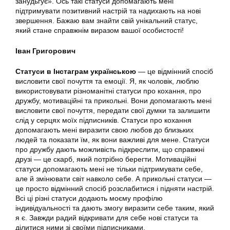
занудьгує». Ось такі статуси допомагають мені
підтримувати позитивний настрій та надихають на нові
звершення. Бажаю вам знайти свій унікальний статус,
який стане справжнім виразом вашої особистості!
Іван Григорович
Статуси в Інстаграм українською
— це відмінний спосіб
висловити свої почуття та емоції. Я, як чоловік, люблю
використовувати різноманітні статуси про кохання, про
дружбу, мотиваційні та прикольні. Вони допомагають мені
висловити свої почуття, передати свої думки та залишити
слід у серцях моїх підписників. Статуси про кохання
допомагають мені виразити свою любов до близьких
людей та показати їм, як вони важливі для мене. Статуси
про дружбу дають можливість підкреслити, що справжні
друзі — це скарб, який потрібно берегти. Мотиваційні
статуси допомагають мені не тільки підтримувати себе,
але й змінювати світ навколо себе. А прикольні статуси —
це просто відмінний спосіб розслабитися і підняти настрій.
Всі ці різні статуси додають моєму профілю
індивідуальності та дають змогу виразити себе таким, який
я є. Завжди радий відкривати для себе нові статуси та
ділитися ними зі своїми підписниками.