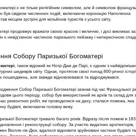
оматері є не тільки релігійним символом, але й символом французь
 Він був свідком численних подій, включаючи коронацію Наполеона
ав місцем зустрічі для мільйонів туристів з усього світу.
тері продовжує вражати своєю красою і величчю, і досі викликає за
. Він є невід’ємною частиною паризького пейзажу і непересічною сп
лення Собору Паризької Богоматері
оматері
, також відомий як Нотр-Дам де Парі, є одним з найвідоміших
урних шедеврів світу. Однак, протягом своєї понад 800-річної історі
их пошкоджень, але завжди відновлювався та відроджувався.
одження Собор Паризької Богоматері зазнав під час Французької р
продовж цього періоду, собор був використаний як архів та склад для 
 час ремонтних робіт, які проводилися на даху, сталася пожежа, яка
ину будівлі, включаючи головну вежу.
зької Богоматері тривало багато років. Відразу після пожежі в 183
дновлення і реконструкції собору. За участю видатних архітекторів, 
ен Віолле-ле-Дюк, вдалося відновити зруйновані частини будівлі та
елич. Зокрема, була побудована нова головна вежа, яка стала нови