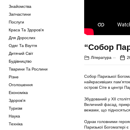
Знайомства
Запчастини
Послуги
Краса Та Здоров'я
Для Дорослих
“Собор Пар
Одяг Та Взуття
Дитячий Світ
Література
2
Будівництво
Тварини Та Рослини
Собор Паризької Богомат
Різне
найкрасивіших пам’яток
Оголошення
острові Сіте в центрі Па
Економіка
Збудований у XII століт
Здоров'я
Величний фасад, прикр
Туризм
вежами, що підносяться
Наука
Однак головними героям
Техніка
Паризької Богоматері є