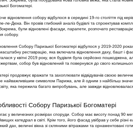
ької Богоматері.
че відновлення собору відбулося в середині 19-го століття під кер
е-ле-Дюка. Він провів глибокий аналіз будівлі та спроектував комп
Зокрема, були відновлені фасади, парапети, розпочато реставрацію 
я собору.
новлення Собору Паризької Богоматері відбулося у 2019-2020 роках
масштабну реставрацію, яка включала відновлення даху, башт і фа
талася у квітні 2019 року, вся будівля була серйозно пошкоджена, а
жертвам, собор був відновлений та повернувся до свого колишнього
тері продовжує вражати та захоплювати відвідувачів своєю величч
ише найважливішим символом Парижа, але й одним з найбільш знач
 світу, яка пережила багато випробувань, але завжди відновлювалас
собливості Собору Паризької Богоматері
гає у величезних розмірах споруди. Собор має висоту понад 90 мет
вищих катедрал в світі. Крім того, його фасад увібрав у себе різні 
кий дах, величні вікна зі скляними вітражами та орнаментовані готи