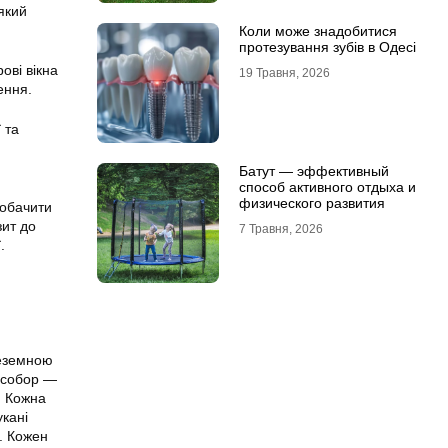
 який
Коли може знадобитися
протезування зубів в Одесі
ові вікна
19 Травня, 2026
ення.
 та
Батут — эффективный
способ активного отдыха и
физического развития
побачити
зит до
7 Травня, 2026
.
неземною
й собор —
. Кожна
укані
у. Кожен