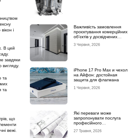
івництвом
лексну
Важливість замовлення
вікон і
проєктування комерційних
об’єктів у досвідчених
фахівців
3 Червня, 2026
. В цей
саду.
ле завдяки
 вигляду.
iPhone 17 Pro Max и чехол
на Айфон: достойная
ю та
защита для флагмана
имих
1 Червня, 2026
я та
Які переваги може
запропонувати послуга
рів, що
професійного
елементи
проєктування будинку
чні вежі.
27 Травня, 2026