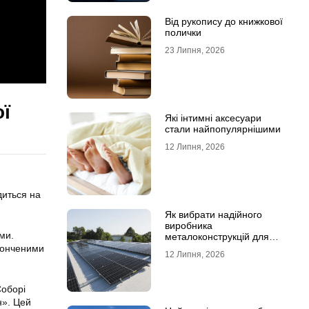
Від рукопису до книжкової
полички
23 Липня, 2026
ої
Які інтимні аксесуари
стали найпопулярнішими
12 Липня, 2026
диться на
Як вибрати надійного
виробника
ми.
металоконструкцій для
сонячних панелей
тонченими
12 Липня, 2026
Соборі
н». Цей