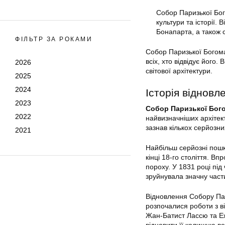
Собор Паризької Бог
культури та історії.
Бонапарта, а також ст
ФІЛЬТР ЗА РОКАМИ
Собор Паризької Богома
всіх, хто відвідує його
2026
світової архітектури.
2025
2024
Історія віднов
2023
Собор Паризької Бог
2022
найвизначніших архітект
зазнав кількох серйозн
2021
Найбільш серйозні пошк
кінці 18-го століття. В
пороху. У 1831 році під
зруйнувала значну част
Відновлення Собору Пари
розпочалися роботи з ві
Жан-Батист Лассю та Еж
відновити її колишню в