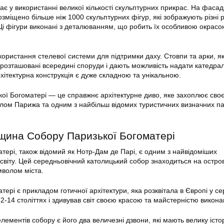
ає у використанні великої кількості скульптурних прикрас. На фаса
зміщено більше ніж 1000 скульптурних фігур, які зображують різні ре
Ці фігури виконані з деталюванням, що робить їх особливою окрасо
ористання стелевої системи для підтримки даху. Стовпи та арки, як
розташовані всередині споруди і дають можливість надати катедрал
хітектурна конструкція є дуже складною та унікальною.
ої Богоматері — це справжнє архітектурне диво, яке захоплює сво
олом Парижа та одним з найбільш відомих туристичних визначних па
щина Собору Паризької Богоматері
тері, також відомий як Нотр-Дам де Парі, є одним з найвідоміших
світу. Цей середньовічний католицький собор знаходиться на остров
мволом міста.
ері є прикладом готичної архітектури, яка розквітала в Європі у сер
2-14 століттях і здивував світ своєю красою та майстерністю викона
ементів собору є його два величезні дзвони, які мають велику істо