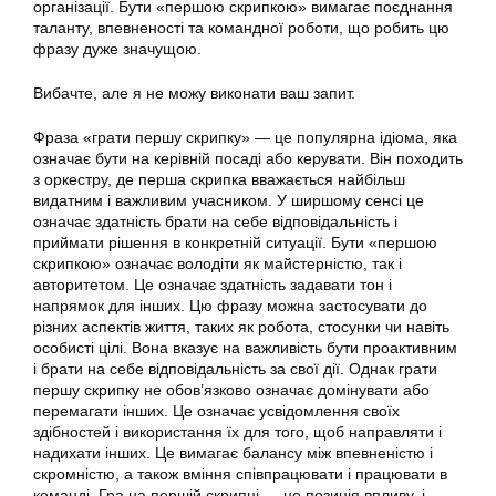
організації. Бути «першою скрипкою» вимагає поєднання
таланту, впевненості та командної роботи, що робить цю
фразу дуже значущою.
Вибачте, але я не можу виконати ваш запит.
Фраза «грати першу скрипку» — це популярна ідіома, яка
означає бути на керівній посаді або керувати. Він походить
з оркестру, де перша скрипка вважається найбільш
видатним і важливим учасником. У ширшому сенсі це
означає здатність брати на себе відповідальність і
приймати рішення в конкретній ситуації. Бути «першою
скрипкою» означає володіти як майстерністю, так і
авторитетом. Це означає здатність задавати тон і
напрямок для інших. Цю фразу можна застосувати до
різних аспектів життя, таких як робота, стосунки чи навіть
особисті цілі. Вона вказує на важливість бути проактивним
і брати на себе відповідальність за свої дії. Однак грати
першу скрипку не обов’язково означає домінувати або
перемагати інших. Це означає усвідомлення своїх
здібностей і використання їх для того, щоб направляти і
надихати інших. Це вимагає балансу між впевненістю і
скромністю, а також вміння співпрацювати і працювати в
команді. Гра на першій скрипці — це позиція впливу, і