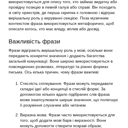
використовується для опису того, хто займає видатну або
провідну позицію в певній галузі або справі. Він походить
зі світу оркестрів, де перша скрипка є головною і відіграє
вирішальну роль у керуванні секцією. Поза музичним
контекстом фраза використовується метафорично, щоб
описати когось, хто має владу, вплив або досвід.
Важливість фрази
Фрази відіграють вирішальну роль у мові, оскільки вони
передають конкретні значення і додають багатства
загальній комунікації. Вони широко використовуються в
повсякденних розмовах, літературі та різних формах
письма. Ось кілька причин, чому фрази важливі:
Стислість спілкування: Фрази можуть передавати
складні ідеї або концепції в стислій формі. За
допомогою кількох вдало підібраних слів фраза
може інкапсулювати ширше значення, що полегшує
її розуміння слухачем або читачем.
Виразна мова: Фрази часто використовуються для
того, щоб додати мові барв і виразності. Вони
можуть допомогти створити яскраві образи,