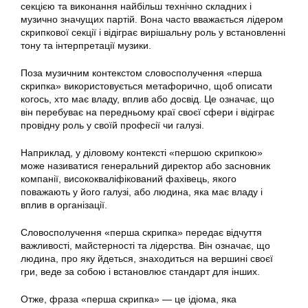
секцією та виконання найбільш технічно складних і
музично значущих партій. Вона часто вважається лідером
скрипкової секції і відіграє вирішальну роль у встановленні
тону та інтерпретації музики.
Поза музичним контекстом словосполучення «перша
скрипка» використовується метафорично, щоб описати
когось, хто має владу, вплив або досвід. Це означає, що
він перебуває на передньому краї своєї сфери і відіграє
провідну роль у своїй професії чи галузі.
Наприклад, у діловому контексті «першою скрипкою»
може називатися генеральний директор або засновник
компанії, висококваліфікований фахівець, якого
поважають у його галузі, або людина, яка має владу і
вплив в організації.
Словосполучення «перша скрипка» передає відчуття
важливості, майстерності та лідерства. Він означає, що
людина, про яку йдеться, знаходиться на вершині своєї
гри, веде за собою і встановлює стандарт для інших.
Отже, фраза «перша скрипка» — це ідіома, яка