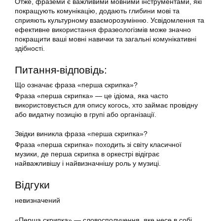
Отже, фраземи є важливими мовними інструментами, які
покращують комунікацію, додають глибини мові та
сприяють культурному взаєморозумінню. Усвідомлення та
ефективне використання фразеологізмів може значно
покращити ваші мовні навички та загальні комунікативні
здібності.
Питання-відповідь:
Що означає фраза «перша скрипка»?
Фраза «перша скрипка» — це ідіома, яка часто
використовується для опису когось, хто займає провідну
або видатну позицію в групі або організації.
Звідки виникла фраза «перша скрипка»?
Фраза «перша скрипка» походить зі світу класичної
музики, де перша скрипка в оркестрі відіграє
найважливішу і найвизначнішу роль у музиці.
Відгуки
невизначений
«Перша скрипка» — словосполучення, яке несе в собі