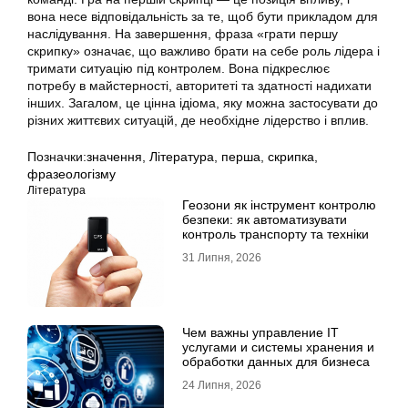
вона несе відповідальність за те, щоб бути прикладом для
наслідування. На завершення, фраза «грати першу
скрипку» означає, що важливо брати на себе роль лідера і
тримати ситуацію під контролем. Вона підкреслює
потребу в майстерності, авторитеті та здатності надихати
інших. Загалом, це цінна ідіома, яку можна застосувати до
різних життєвих ситуацій, де необхідне лідерство і вплив.
Позначки:
значення
,
Література
,
перша
,
скрипка
,
фразеологізму
Література
Геозони як інструмент контролю
безпеки: як автоматизувати
контроль транспорту та техніки
31 Липня, 2026
Чем важны управление IT
услугами и системы хранения и
обработки данных для бизнеса
24 Липня, 2026