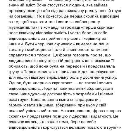
значний зміст. Вона стосується людини, яка займає
провідну позицію або відіграє визначну роль у певній групі
чи організації. Як в оркестрі, де перша скрипка відповідає
за те, щоб задавати тон і вести за собою решту
музикантів, так і в команді чи громаді «перша скрипка»
несе ключову відповідальність і часто бере на себе
відповідальність за прийняття рішень і керівництво
іншими. Бути «першою скрипкою» вимагає не лише
таланту і майстерності, але й впевненості та вміння
справлятися з тиском. Ця фраза говорить про те, що
людина високо цінується і їй довіряють інші, оскільки її
обирають, щоб вона була на передовій і представляла
групу. «Перша скрипка» є прикладом для наслідування
для інших і відіграє вирішальну роль у досягненні успіху.
Однак, бути «першою скрипкою» — це також і велика
відповідальність. Людина повинна вміти збалансувати
свою індивідуальну досконалість з потребами і цілями
всієї групи. Вона повинна вміти співпрацювати і
гармоніювати з іншими, зберігаючи при цьому свій
власний унікальний голос. На завершення, фраза «перша
скрипка» представляє позицію лідерства і видатності. Це
означає когось, хто задає темп, бере на себе
відповідальність і користується великою повагою в групі чи