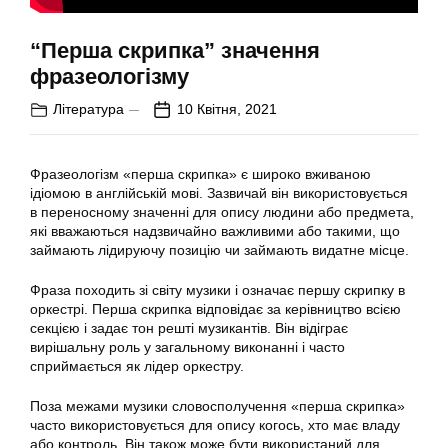
“Перша скрипка” значення
фразеологізму
Література
10 Квітня, 2021
Фразеологізм «перша скрипка» є широко вживаною
ідіомою в англійській мові. Зазвичай він використовується
в переносному значенні для опису людини або предмета,
які вважаються надзвичайно важливими або такими, що
займають лідируючу позицію чи займають видатне місце.
Фраза походить зі світу музики і означає першу скрипку в
оркестрі. Перша скрипка відповідає за керівництво всією
секцією і задає тон решті музикантів. Він відіграє
вирішальну роль у загальному виконанні і часто
сприймається як лідер оркестру.
Поза межами музики словосполучення «перша скрипка»
часто використовується для опису когось, хто має владу
або контроль. Він також може бути використаний для