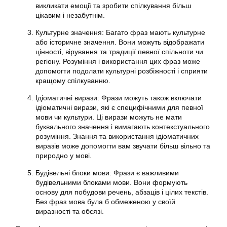
викликати емоції та зробити спілкування більш
цікавим і незабутнім.
Культурне значення: Багато фраз мають культурне
або історичне значення. Вони можуть відображати
цінності, вірування та традиції певної спільноти чи
регіону. Розуміння і використання цих фраз може
допомогти подолати культурні розбіжності і сприяти
кращому спілкуванню.
Ідіоматичні вирази: Фрази можуть також включати
ідіоматичні вирази, які є специфічними для певної
мови чи культури. Ці вирази можуть не мати
буквального значення і вимагають контекстуального
розуміння. Знання та використання ідіоматичних
виразів може допомогти вам звучати більш вільно та
природно у мові.
Будівельні блоки мови: Фрази є важливими
будівельними блоками мови. Вони формують
основу для побудови речень, абзаців і цілих текстів.
Без фраз мова була б обмеженою у своїй
виразності та обсязі.