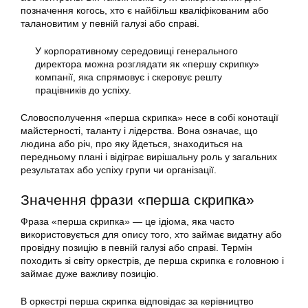
позначення когось, хто є найбільш кваліфікованим або
талановитим у певній галузі або справі.
У корпоративному середовищі генерального
директора можна розглядати як «першу скрипку»
компанії, яка спрямовує і скеровує решту
працівників до успіху.
Словосполучення «перша скрипка» несе в собі конотації
майстерності, таланту і лідерства. Вона означає, що
людина або річ, про яку йдеться, знаходиться на
передньому плані і відіграє вирішальну роль у загальних
результатах або успіху групи чи організації.
Значення фрази «перша скрипка»
Фраза «перша скрипка» — це ідіома, яка часто
використовується для опису того, хто займає видатну або
провідну позицію в певній галузі або справі. Термін
походить зі світу оркестрів, де перша скрипка є головною і
займає дуже важливу позицію.
В оркестрі перша скрипка відповідає за керівництво