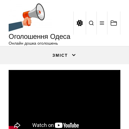
Оголошення
Перейти
Одеса
до
вмісту
Оголошення Одеса
Онлайн дошка оголошень
ЗМІСТ