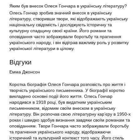
Яким був внесок Олеся Гончара в українську літературу?
Олесь Гончар зробив значний внесок в українську
літературу, створивши твори, які відображають українську
національну свідомість і досліджують історичну та
культурну спадщину своєї країни. Його романи та
оповідання часто зображували боротьбу та прагнення
українського народу, і він відіграв важливу роль у розвитку
української літератури в цілому.
Відгуки
Емма Джонсон
Коротка біографія Олеся Гончара розповість про життя і
творчість українського письменника. У біографії коротко
викладено основні події його життя. Олесь Гончар
народився в 1918 році, був видатним українським
письменником, відомим своїм внеском в українську
літературу. Він розпочав свою літературну кар’єру в 1950-х
роках і швидко здобув визнання завдяки своїм романам та
оповіданням. Твори Гончара часто зображували боротьбу
та прагнення українського народу, відображаючи
історичний та культурний контекст того часу. Його стиль