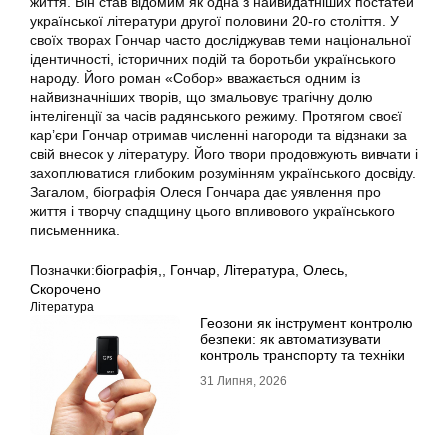
життя. Він став відомим як одна з найвидатніших постатей
української літератури другої половини 20-го століття. У
своїх творах Гончар часто досліджував теми національної
ідентичності, історичних подій та боротьби українського
народу. Його роман «Собор» вважається одним із
найвизначніших творів, що змальовує трагічну долю
інтелігенції за часів радянського режиму. Протягом своєї
кар’єри Гончар отримав численні нагороди та відзнаки за
свій внесок у літературу. Його твори продовжують вивчати і
захоплюватися глибоким розумінням українського досвіду.
Загалом, біографія Олеся Гончара дає уявлення про
життя і творчу спадщину цього впливового українського
письменника.
Позначки:
біографія,
,
Гончар
,
Література
,
Олесь
,
Скорочено
Література
Геозони як інструмент контролю
безпеки: як автоматизувати
контроль транспорту та техніки
31 Липня, 2026