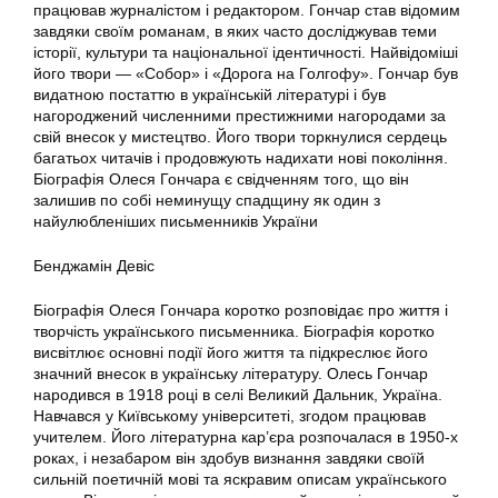
працював журналістом і редактором. Гончар став відомим
завдяки своїм романам, в яких часто досліджував теми
історії, культури та національної ідентичності. Найвідоміші
його твори — «Собор» і «Дорога на Голгофу». Гончар був
видатною постаттю в українській літературі і був
нагороджений численними престижними нагородами за
свій внесок у мистецтво. Його твори торкнулися сердець
багатьох читачів і продовжують надихати нові покоління.
Біографія Олеся Гончара є свідченням того, що він
залишив по собі неминущу спадщину як один з
найулюбленіших письменників України
Бенджамін Девіс
Біографія Олеся Гончара коротко розповідає про життя і
творчість українського письменника. Біографія коротко
висвітлює основні події його життя та підкреслює його
значний внесок в українську літературу. Олесь Гончар
народився в 1918 році в селі Великий Дальник, Україна.
Навчався у Київському університеті, згодом працював
учителем. Його літературна кар’єра розпочалася в 1950-х
роках, і незабаром він здобув визнання завдяки своїй
сильній поетичній мові та яскравим описам українського