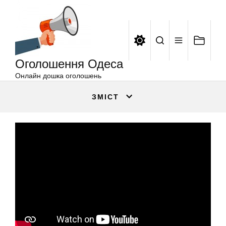
Оголошення
Перейти
Одеса
до
вмісту
Оголошення Одеса
Онлайн дошка оголошень
ЗМІСТ