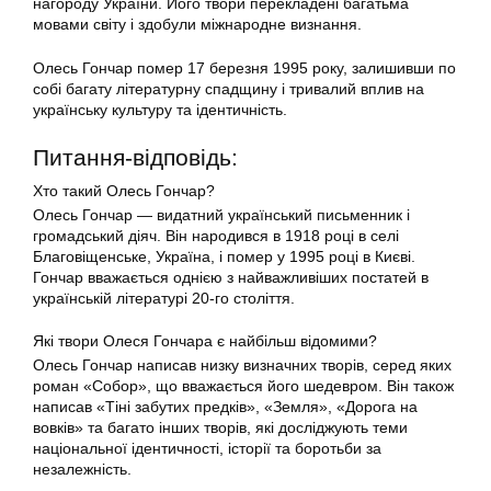
нагороду України. Його твори перекладені багатьма
мовами світу і здобули міжнародне визнання.
Олесь Гончар помер 17 березня 1995 року, залишивши по
собі багату літературну спадщину і тривалий вплив на
українську культуру та ідентичність.
Питання-відповідь:
Хто такий Олесь Гончар?
Олесь Гончар — видатний український письменник і
громадський діяч. Він народився в 1918 році в селі
Благовіщенське, Україна, і помер у 1995 році в Києві.
Гончар вважається однією з найважливіших постатей в
українській літературі 20-го століття.
Які твори Олеся Гончара є найбільш відомими?
Олесь Гончар написав низку визначних творів, серед яких
роман «Собор», що вважається його шедевром. Він також
написав «Тіні забутих предків», «Земля», «Дорога на
вовків» та багато інших творів, які досліджують теми
національної ідентичності, історії та боротьби за
незалежність.