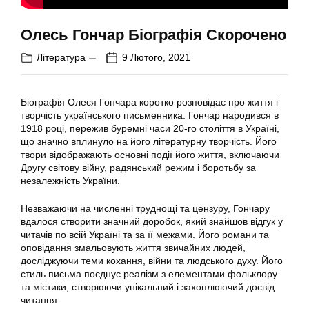
Олесь Гончар Біографія Скорочено
Література
9 Лютого, 2021
Біографія Олеся Гончара коротко розповідає про життя і
творчість українського письменника. Гончар народився в
1918 році, пережив буремні часи 20-го століття в Україні,
що значно вплинуло на його літературну творчість. Його
твори відображають основні події його життя, включаючи
Другу світову війну, радянський режим і боротьбу за
незалежність України.
Незважаючи на численні труднощі та цензуру, Гончару
вдалося створити значний доробок, який знайшов відгук у
читачів по всій Україні та за її межами. Його романи та
оповідання змальовують життя звичайних людей,
досліджуючи теми кохання, війни та людського духу. Його
стиль письма поєднує реалізм з елементами фольклору
та містики, створюючи унікальний і захоплюючий досвід
читання.