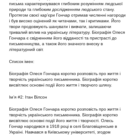
письма характеризувався глибоким розумінням людської
природи та глибоким дослідженням людського стану.
Протягом своєї кар’єри Гончар отримав численні нагороди
і був високо оцінений як читачами, так і критиками. Його
твори продовжують шанувати і вивчати, залишаючи
тривалий вплив на українську літературу. Біографія Олеся
Гончара є свідченням його відданості та пристрасті до
письменництва, а також його значного внеску в
літературний світ.
Список імен:
Біографія Олеся Гончара коротко розповість про життя і
творчість українського письменника. Біографія коротко
висвітлює основні події його життя і творчого шляху.
Ім’я #2: Ітан Вілсон
Біографія Олеся Гончара коротко розповість про життя і
творчість українського письменника. Біографія коротко
висвітлює основні події його життя і творчості. Олесь
Гончар народився в 1918 році в селі Благовіщенське в
Україні. Навчався в Київському університеті, згодом