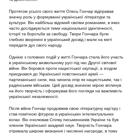
Протягом усього свого життя Олесь Гончар відігравав
значну роль у формуванні української літератури та
культури. Він найбільш відомий своїми романами, в яких
часто досліджуються теми національної ідентичності,
історії та боротьби за свободу. Твори Гончара були
глибоко вкорінені в український досвід і мали на меті
передати дух свого народу.
Однією з головних подій у житті Гончара стала його участь
в українському визвольному русі під час Другої світової
війни. Він боровся проти нацистської окупації, а згодом
приєднався до Української повстанської армії —
партизанської сили, яка чинила опір як нацистським, так і
радянським військам. Цей досвід значною мірою вплинув
на його творчість і сформував його погляди на важливість
української незалежності.
Після війни Гончар продовжив свою літературну кар’єру і
став помітною фігурою в українських інтелектуальних
колах. Він очолював Спілку письменників України та був
членом Української академії наук. Творчість Гончара
отримала широке визнання і численні нагороди, в тому