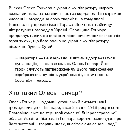
Внесок Олеся Гончара в українську літературу широко
визнаний як на батьківщині, так і за кордоном. Він отримав
численні нагороди за свою творчість, в тому числі
Національну премію імені Тараса Шевченка, найвищу
літературну нагороду в Україні. Спадщина Гончара
продовжує надихати нові покоління письменників і читачів,
гарантуючи, що його вплив на українську літературу
ніколи не буде забутий.
«Література — це дзеркало, в якому відображається
душа нації», — сказав колись Олесь Гончар. Його
твори слугують підтвердженням цього переконання,
відображаючи сутність української ідентичності та
боротьбу її народу.
Хто такий Олесь Гончар?
Олесь Гончар — відомий український письменник і
громадський діяч. Він народився 3 квітня 1918 року в селі
Благовіщенське на території сучасної Дніпропетровської
області України. Біографія Гончара коротко розповідає про
його життєвий і творчий шлях, висвітлюючи основні події
та досягнення.