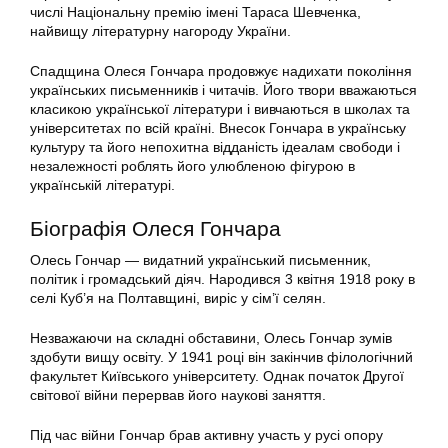
числі Національну премію імені Тараса Шевченка,
найвищу літературну нагороду України.
Спадщина Олеся Гончара продовжує надихати покоління
українських письменників і читачів. Його твори вважаються
класикою української літератури і вивчаються в школах та
університетах по всій країні. Внесок Гончара в українську
культуру та його непохитна відданість ідеалам свободи і
незалежності роблять його улюбленою фігурою в
українській літературі.
Біографія Олеся Гончара
Олесь Гончар — видатний український письменник,
політик і громадський діяч. Народився 3 квітня 1918 року в
селі Куб’я на Полтавщині, виріс у сім’ї селян.
Незважаючи на складні обставини, Олесь Гончар зумів
здобути вищу освіту. У 1941 році він закінчив філологічний
факультет Київського університету. Однак початок Другої
світової війни перервав його наукові заняття.
Під час війни Гончар брав активну участь у русі опору