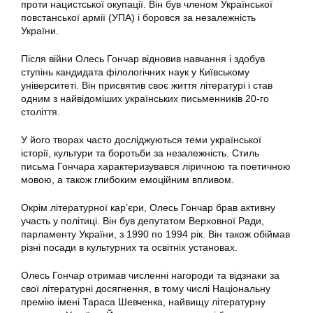
проти нацистської окупації. Він був членом Української
повстанської армії (УПА) і боровся за незалежність
України.
Після війни Олесь Гончар відновив навчання і здобув
ступінь кандидата філологічних наук у Київському
університеті. Він присвятив своє життя літературі і став
одним з найвідоміших українських письменників 20-го
століття.
У його творах часто досліджуються теми української
історії, культури та боротьби за незалежність. Стиль
письма Гончара характеризувався ліричною та поетичною
мовою, а також глибоким емоційним впливом.
Окрім літературної кар’єри, Олесь Гончар брав активну
участь у політиці. Він був депутатом Верховної Ради,
парламенту України, з 1990 по 1994 рік. Він також обіймав
різні посади в культурних та освітніх установах.
Олесь Гончар отримав численні нагороди та відзнаки за
свої літературні досягнення, в тому числі Національну
премію імені Тараса Шевченка, найвищу літературну