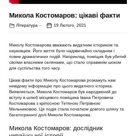
Микола Костомаров: цікаві факти
Література
19 Лютого, 2021
Миколу Костомарова вважають видатним істориком та
науковцем. Його життя було надзвичайно складним і
повне драматичних подій. Наприклад, поміщик був убитий
своїми власними селянами, що стало справжнім шоком
для суспільства того часу.
Цікаві факти про Миколу Костомарова розкажуть нам
невідому інформацію про цього видатного історика.
Виявляється, Микола Костомаров був народжений до
вступу в шлюб місцевого поміщика Івана Петровича
Костомарова з кріпосною Тетяною Петрівною
Мельниковою. Ця подія стала початком довгого шляху та
багатогранної долі Миколи Костомарова.
Микола Костомаров: дослідник
української історії