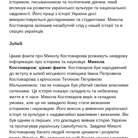
істориком, письменником та політичним діячем, який
вплинув на розвиток української культури та національної
свідомості. Його праці з історії України досі
використовуються дослідниками та студентами. Микола
Костомаров залишив незабутній слід у нашій історії та в
серцях українців.
JuliaS
Цікаві факти про Миколу Костомарова розкажуть невідому
інформацію про історика та науковця.
Микола
Костомаров: цікаві факти
. Костомаров був народжений
до вступу в шлюб місцевого поміщика Івана Петровича
Костомарова з кріпосною Тетяною Петрівною
Мельниковою, так як поміщик був убитий своїми власними
селянами. Ця історія показує складність та небезпеку
життя в ті часи. Микола Костомаров виріс в складних
умовах, але це не завадило йому стати визнаним
істориком і науковцем. Його внесок у вивчення української
історії та культури є надзвичайно важливим і визнаним. Він
був одним із перших, хто докладно вивчав історію України
та пропагував українську самобутність. Завдяки Миколі
Костомарову багато людей почали цінувати і розуміти
велич України. Він залишив по собі багато цінних наукових