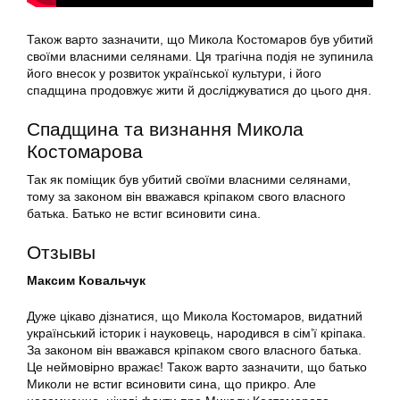
Також варто зазначити, що Микола Костомаров був убитий
своїми власними селянами. Ця трагічна подія не зупинила
його внесок у розвиток української культури, і його
спадщина продовжує жити й досліджуватися до цього дня.
Спадщина та визнання Микола
Костомарова
Так як поміщик був убитий своїми власними селянами,
тому за законом він вважався кріпаком свого власного
батька. Батько не встиг всиновити сина.
Отзывы
Максим Ковальчук
Дуже цікаво дізнатися, що Микола Костомаров, видатний
український історик і науковець, народився в сім’ї кріпака.
За законом він вважався кріпаком свого власного батька.
Це неймовірно вражає! Також варто зазначити, що батько
Миколи не встиг всиновити сина, що прикро. Але