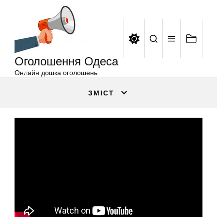
Оголошення
Перейти
Одеса
до
вмісту
Оголошення Одеса
Онлайн дошка оголошень
ЗМІСТ