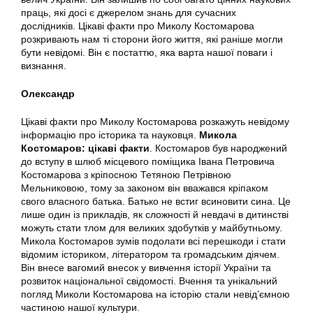
праць, які досі є джерелом знань для сучасних
дослідників. Цікаві факти про Миколу Костомарова
розкривають нам ті сторони його життя, які раніше могли
бути невідомі. Він є постаттю, яка варта нашої поваги і
визнання.
Олександр
Цікаві факти про Миколу Костомарова розкажуть невідому
інформацію про історика та науковця.
Микола
Костомаров: цікаві факти
. Костомаров був народжений
до вступу в шлюб місцевого поміщика Івана Петровича
Костомарова з кріпосною Тетяною Петрівною
Мельниковою, тому за законом він вважався кріпаком
свого власного батька. Батько не встиг всиновити сина. Це
лише один із прикладів, як сложності й невдачі в дитинстві
можуть стати тлом для великих здобутків у майбутньому.
Микола Костомаров зумів подолати всі перешкоди і стати
відомим істориком, літератором та громадським діячем.
Він внесе вагомий внесок у вивчення історії України та
розвиток національної свідомості. Вчення та унікальний
погляд Миколи Костомарова на історію стали невід’ємною
частиною нашої культури.