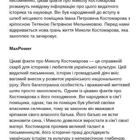
несомненно, цікаві факти про Миколу Костомарова
розкажуть невідому інформацію про цього видатного
історика та науковця. Він був народжений до вступу в
шлюб місцевого поміщика Івана Петровича Костомарова з
кріпосною Тетяною Петрівною Мельниковою. Перед нами
відкривається нова грань життя Миколи Костомарова, яка
захоплює та зачаровує.
MaxPower
Цікаві факти про Миколу Костомарова — це справжній
скарб для істориків і любителів української культури. Цей
видатний письменник, історик і громадський діяч вніс
вагомий внесок у розвиток українського національного
руху. Його багатогранна особистість і вражаючий життєвий
шлях просто захоплюють. Одним із цікавих фактів про
Костомарова є його походження. Він народився в сім’ї
поміщика, однак, так як поміщик був убитий своїми
власними селянами, тому за законом він вважався
кріпаком свого власного батька. Його батько не встиг
всиновити сина, і Миколо довелося виростати в сім’ї своєї
матері. Костомаров проявив великий талант в
письменництві, його історичні праці досліджують
українську історію та культуру з непересічною глибиною.