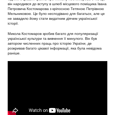
він народився до вступу в шлюб місцевого поміщика Івана
Петровича Костомарова з кріпосною Тетяною Петрівною
Мельниковою. Це було несподівано для багатьох, але це
не завадило йому стати видатним діячем української
історії.
Микола Костомаров зробив багато для популяризації
української культури та вивчення її минулого. Він був
автором численних праць про історію України, де
розкривав багато цікавої інформації, яка була невідома
раніше.