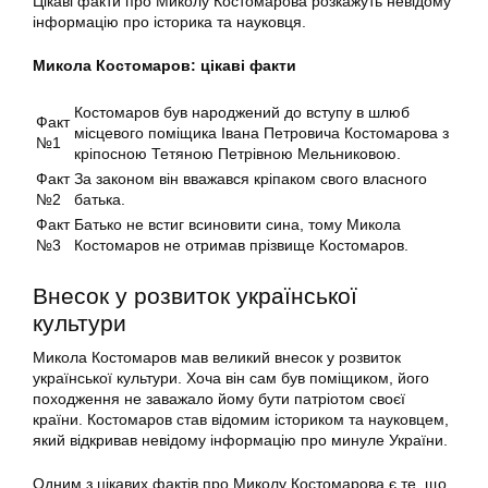
Цікаві факти про Миколу Костомарова розкажуть невідому
інформацію про історика та науковця.
Микола Костомаров: цікаві факти
Костомаров був народжений до вступу в шлюб
Факт
місцевого поміщика Івана Петровича Костомарова з
№1
кріпосною Тетяною Петрівною Мельниковою.
Факт
За законом він вважався кріпаком свого власного
№2
батька.
Факт
Батько не встиг всиновити сина, тому Микола
№3
Костомаров не отримав прізвище Костомаров.
Внесок у розвиток української
культури
Микола Костомаров мав великий внесок у розвиток
української культури. Хоча він сам був поміщиком, його
походження не заважало йому бути патріотом своєї
країни. Костомаров став відомим істориком та науковцем,
який відкривав невідому інформацію про минуле України.
Одним з цікавих фактів про Миколу Костомарова є те, що