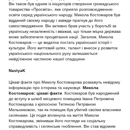
Він також був одним із ініціаторів створення громадського
товариства «Просвіта», яке сприяло розповсюдженню
освіти серед українського народу. Микола Костомаров був
відданий своєму народу і завжди прагнув до його
самоствердження. Він активно брав участь у боротьбі за
українську незалежність і вважав, що тільки міцна держава
може забезпечити процвітання нації. Загалом, Микола
Костомаров — це видатна постать української історії і
культури. Його життєвий шлях, талант і внесок у розвиток
українського національного руху залишаються
невід’ємною частиною нашої спадщини.
NastyaK
Цікаві факти про Миколу Костомарова розкажуть невідому
інформацію про історика та науковця.
Микола
Костомаров: цікаві факти
. Костомаров був народжений
до вступу в шлюб місцевого поміщика Івана Петровича
Костомарова з кріпосною Тетяною Петрівною
Мельниковою, так як поміщик був убитий своїми власними
селянами. Ця подія вплинула на життя Миколи
Костомарова, змінивши його погляди на соціальну
справедливість і селянське гноблення. Він став відомим