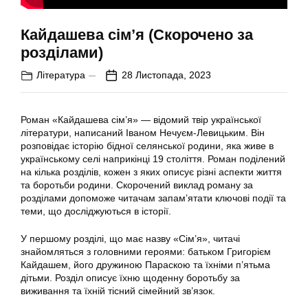
Кайдашева сім’я (Скорочено за
розділами)
Література
28 Листопада, 2023
Роман «Кайдашева сім’я» — відомий твір української
літератури, написаний Іваном Нечуєм-Левицьким. Він
розповідає історію бідної селянської родини, яка живе в
українському селі наприкінці 19 століття. Роман поділений
на кілька розділів, кожен з яких описує різні аспекти життя
та боротьби родини. Скорочений виклад роману за
розділами допоможе читачам запам’ятати ключові події та
теми, що досліджуються в історії.
У першому розділі, що має назву «Сім’я», читачі
знайомляться з головними героями: батьком Григорієм
Кайдашем, його дружиною Параскою та їхніми п’ятьма
дітьми. Розділ описує їхню щоденну боротьбу за
виживання та їхній тісний сімейний зв’язок.