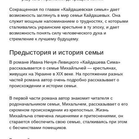
Сокращенная по главам «Кайдашевская симья» дает
возможность заглянуть в мир семьи Кайдашевых. Она
служит мощным напоминанием о трудностях, с которыми
сталкивались украинские крестьяне в ту эпоху, и дает
возможность понять силу человеческого духа и
стремление к лучшему будущему.
Предыстория и история семьи
В романе Ивана Нечуя-Левицкого «Кайдашева Сима»
рассказывается о семье Михайлычей — крестьянах,
живущих на Украине в XIX веке. На протяжении разных
частей романа автор очень подробно рассказывает о
происхождении и истории семьи.
В первой части романа автор знакомит читателя с
родоначальником семьи, Михалычем, рассказывает о его
скромном происхождении из крепостных. Жизнь
Михайлыча отмечена лишениями и притеснениями, он
старается обеспечить свою семью, сталкиваясь при этом
с бесчинствами помещиков.