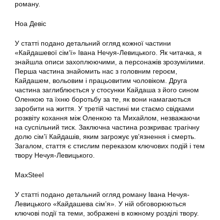
роману.
Ноа Девіс
У статті подано детальний огляд кожної частини
«Кайдашевої сім‘ї» Івана Нечуя-Левицького. Як читачка, я
знайшла описи захоплюючими, а персонажів зрозумілими.
Перша частина знайомить нас з головним героєм,
Кайдашем, вольовим і працьовитим чоловіком. Друга
частина заглиблюється у стосунки Кайдаша з його сином
Оленкою та їхню боротьбу за те, як вони намагаються
заробити на життя. У третій частині ми стаємо свідками
розквіту кохання між Оленкою та Михайлом, незважаючи
на суспільний тиск. Заключна частина розкриває трагічну
долю сім’ї Кайдашів, яким загрожує ув’язнення і смерть.
Загалом, стаття є стислим переказом ключових подій і тем
твору Нечуя-Левицького.
MaxSteel
У статті подано детальний огляд роману Івана Нечуя-
Левицького «Кайдашева сім’я». У ній обговорюються
ключові події та теми, зображені в кожному розділі твору.