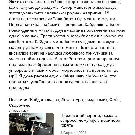
Як читач-чоловік, я знайшов історію захопливою і такою,
що спонукає до роздумів. Автор майстерно змальовує
життя української селянської родини наприкінці 19
століття, висвітлюючи їхню боротьбу, мрії та стосунки.
Перша частина знайомить з родиною Кайдашів та їхнім
повсякденним життям, друга частина присвячена заміжжю
однієї з доньок. Третя частина заглиблюється в конфлікти
між братами Кайдашами та їхніми сусідами, показуючи
складну динаміку сільського життя. Четверта частина
висвітлює трагічні наслідки любовного трикутника за
участю наймолодшого брата. Загалом, роман пропонує
пронизливе зображення сільського життя і досліджує
універсальні теми любові, жертовності та прагнення до
мрії. Я дуже рекомендую «Кайдашеву сім’ю» всім, хто
цікавиться українською літературою та людською
природою.
Позначки:
“Кайдашева
,
за
,
Література
,
розділами)
,
Сім'я
,
Скорочено
Література
Прихований ворог одеського
еспресо: чому мультибойлери
горять
8 Серпня, 2026