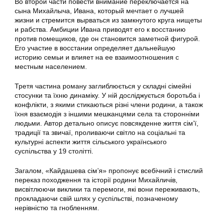
Во второй части повести внимание переключается на
сына Михайлыча, Ивана, который мечтает о лучшей
жизни и стремится вырваться из замкнутого круга нищеты
и рабства. Амбиции Ивана приводят его к восстанию
против помещиков, где он становится заметной фигурой.
Его участие в восстании определяет дальнейшую
историю семьи и влияет на ее взаимоотношения с
местным населением.
Третя частина роману заглиблюється у складні сімейні
стосунки та їхню динаміку. У ній досліджується боротьба і
конфлікти, з якими стикаються різні члени родини, а також
їхня взаємодія з іншими мешканцями села та сторонніми
людьми. Автор детально описує повсякденне життя сім’ї,
традиції та звичаї, проливаючи світло на соціальні та
культурні аспекти життя сільського українського
суспільства у 19 столітті.
Загалом, «Кайдашева сім’я» пропонує всебічний і стислий
переказ походження та історії родини Михайличів,
висвітлюючи виклики та перемоги, які вони переживають,
прокладаючи свій шлях у суспільстві, позначеному
нерівністю та гнобленням.