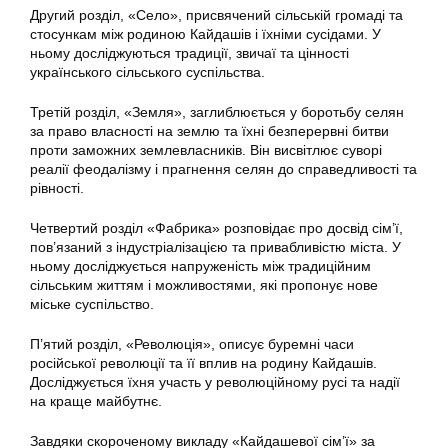
Другий розділ, «Село», присвячений сільській громаді та
стосункам між родиною Кайдашів і їхніми сусідами. У
ньому досліджуються традиції, звичаї та цінності
українського сільського суспільства.
Третій розділ, «Земля», заглиблюється у боротьбу селян
за право власності на землю та їхні безперервні битви
проти заможних землевласників. Він висвітлює суворі
реалії феодалізму і прагнення селян до справедливості та
рівності.
Четвертий розділ «Фабрика» розповідає про досвід сім’ї,
пов’язаний з індустріалізацією та привабливістю міста. У
ньому досліджується напруженість між традиційним
сільським життям і можливостями, які пропонує нове
міське суспільство.
П’ятий розділ, «Революція», описує буремні часи
російської революції та її вплив на родину Кайдашів.
Досліджується їхня участь у революційному русі та надії
на краще майбутнє.
Завдяки скороченому викладу «Кайдашевої сім’ї» за