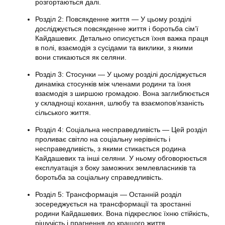
розгортаються далі.
Розділ 2: Повсякденне життя — У цьому розділі
досліджується повсякденне життя і боротьба сім’ї
Кайдашевих. Детально описується їхня важка праця
в полі, взаємодія з сусідами та виклики, з якими
вони стикаються як селяни.
Розділ 3: Стосунки — У цьому розділі досліджується
динаміка стосунків між членами родини та їхня
взаємодія з ширшою громадою. Вона заглиблюється
у складнощі кохання, шлюбу та взаємопов’язаність
сільського життя.
Розділ 4: Соціальна несправедливість — Цей розділ
проливає світло на соціальну нерівність і
несправедливість, з якими стикається родина
Кайдашевих та інші селяни. У ньому обговорюється
експлуатація з боку заможних землевласників та
боротьба за соціальну справедливість.
Розділ 5: Трансформація — Останній розділ
зосереджується на трансформації та зростанні
родини Кайдашевих. Вона підкреслює їхню стійкість,
рішучість і прагнення до кращого життя.