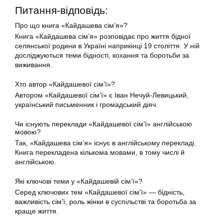
Питання-відповідь:
Про що книга «Кайдашева сім’я»?
Книга «Кайдашева сім’я» розповідає про життя бідної
селянської родини в Україні наприкінці 19 століття. У ній
досліджуються теми бідності, кохання та боротьби за
виживання.
Хто автор «Кайдашевої сім’ї»?
Автором «Кайдашевої сім’ї» є Іван Нечуй-Левицький,
український письменник і громадський діяч.
Чи існують переклади «Кайдашевої сім’ї» англійською
мовою?
Так, «Кайдашева сім’я» існує в англійському перекладі.
Книга перекладена кількома мовами, в тому числі й
англійською.
Які ключові теми у «Кайдашевій сім’ї»?
Серед ключових тем «Кайдашевої сім’ї» — бідність,
важливість сім’ї, роль жінки в суспільстві та боротьба за
краще життя.