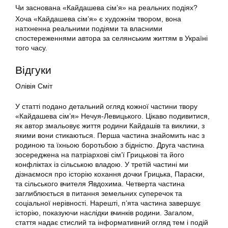
Чи заснована «Кайдашева сім’я» на реальних подіях?
Хоча «Кайдашева сім’я» є художнім твором, вона
натхненна реальними подіями та власними
спостереженнями автора за селянським життям в Україні
того часу.
Відгуки
Олівія Сміт
У статті подано детальний огляд кожної частини твору
«Кайдашева сім’я» Нечуя-Левицького. Цікаво подивитися,
як автор змальовує життя родини Кайдашів та виклики, з
якими вони стикаються. Перша частина знайомить нас з
родиною та їхньою боротьбою з бідністю. Друга частина
зосереджена на патріархові сім’ї Грицькові та його
конфліктах із сільською владою. У третій частині ми
дізнаємося про історію кохання дочки Грицька, Параски,
та сільського вчителя Явдохима. Четверта частина
заглиблюється в питання земельних суперечок та
соціальної нерівності. Нарешті, п’ята частина завершує
історію, показуючи наслідки вчинків родини. Загалом,
стаття надає стислий та інформативний огляд тем і подій