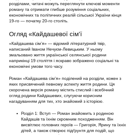
розділами, читачі можуть переглянути ключові моменти
роману та отримати глибше розуміння соціальних,
економічних та політичних реалій сільської України кінця
19-го — початку 20-го століть.
Огляд «Кайдашевої сім’ї
«Кайдашева сім’я» — відомий літературний твір,
написаний Іваном Нечуєм-Левицьким. У ньому
змальовано життя української селянської родини
наприкінці 19 століття і яскраво зображено соціальні та
економічні умови того часу.
Роман «Кайдашева сім’я» поділений на розділи, кожен з
яких присвячений певному аспекту життя родини. Ця
скорочена версія роману містить стислий і всебічний
огляд родини Кайдашевих, слугуючи корисним
нагадуванням для тих, хто знайомий з історією.
Розділ 1: Вступ — Роман знайомить з родиною
Кайдашів та їхнім скромним походженням. Він
висвітлює головних героїв — Григорія, Ярину та їхніх
дітей, а також створює підґрунтя для подій, що