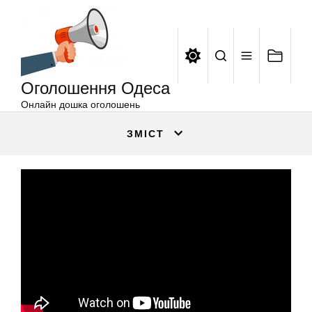
Оголошення
Перейти
Одеса
до
вмісту
Оголошення Одеса
Онлайн дошка оголошень
ЗМІСТ