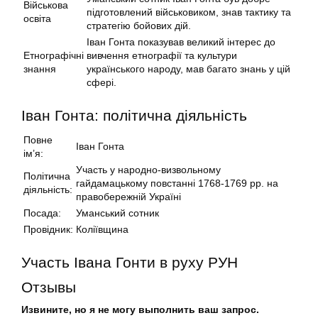
Військова
підготовлений військовиком, знав тактику та
освіта
стратегію бойових дій.
Іван Гонта показував великий інтерес до
Етнографічні
вивчення етнографії та культури
знання
українського народу, мав багато знань у цій
сфері.
Іван Гонта: політична діяльність
Повне
Іван Гонта
ім’я:
Участь у народно-визвольному
Політична
гайдамацькому повстанні 1768-1769 рр. на
діяльність:
правобережній Україні
Посада:
Уманський сотник
Провідник:
Коліївщина
Участь Івана Гонти в руху РУН
Отзывы
Извините, но я не могу выполнить ваш запрос.