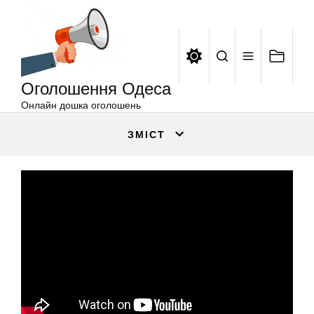
Оголошення
Перейти
Одеса
до
вмісту
Оголошення Одеса
Онлайн дошка оголошень
ЗМІСТ