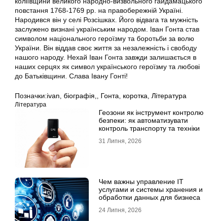
коліївщини великого народно-визвольного гайдамацького
повстання 1768-1769 рр. на правобережній Україні.
Народився він у селі Розсішках. Його відвага та мужність
заслужено визнані українським народом. Іван Гонта став
символом національного героїзму та боротьби за волю
України. Він віддав своє життя за незалежність і свободу
нашого народу. Нехай Іван Гонта завжди залишається в
наших серцях як символ українського героїзму та любові
до Батьківщини. Слава Івану Гонті!
Позначки:
ivan
,
біографія,
,
Гонта
,
коротка
,
Література
Література
Геозони як інструмент контролю
безпеки: як автоматизувати
контроль транспорту та техніки
31 Липня, 2026
Чем важны управление IT
услугами и системы хранения и
обработки данных для бизнеса
24 Липня, 2026