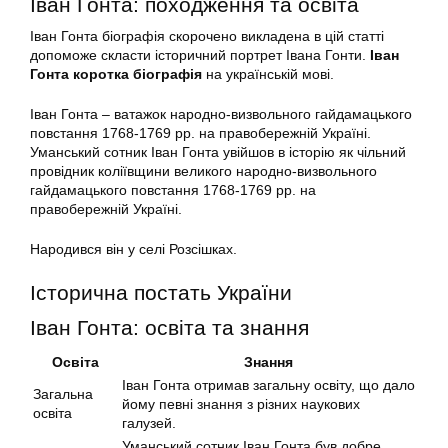
Іван Гонта: походження та освіта
Іван Гонта біографія скорочено викладена в цій статті
допоможе скласти історичний портрет Івана Гонти.
Іван
Гонта коротка біографія
на українській мові.
Іван Гонта – ватажок народно-визвольного гайдамацького
повстання 1768-1769 рр. на правобережній Україні.
Уманський сотник Іван Гонта увійшов в історію як чільний
провідник коліївщини великого народно-визвольного
гайдамацького повстання 1768-1769 рр. на
правобережній Україні.
Народився він у селі Розсішках.
Історична постать України
Іван Гонта: освіта та знання
Освіта
Знання
Іван Гонта отримав загальну освіту, що дало
Загальна
йому певні знання з різних наукових
освіта
галузей.
Уманський сотник Іван Гонта був добре