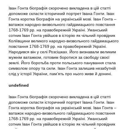
Іван Гонта біографія скорочено викладена в цій статті
допоможе скласти історичний портрет Івана Гонти. Іван
Гонта коротка біографія на українській мові. Іван Гонта –
ватажок народно-визвольного гайдамацького повстання
1768-1769 рр. на правобережній Україні. Уманський
сотник Іван Гонта увійшов в історію як чільний провідник
Коліївщини великого народно-визвольного гайдамацького
повстання 1768-1769 рр. на правобережній Україні.
Народився він у селі Розсішках. Його визнавали великим
мужнім ватажком, готовим боротися за свободу своєї
землі. Його боротьба проти польського панування стала
символом опору та сили. Іван Гонта залишив незабутній
слід у історії України, пам’ять про нього живе й донині.
undefined
Іван Гонта біографія скорочено викладена в цій статті
допоможе скласти історичний портрет Івана Гонти. Іван
Гонта коротка біографія на українській мові. Іван Гонта –
ватажок народно-визвольного гайдамацького повстання
1768-1769 рр. на правобережній Україні. Уманський
сотник Іван Гонта увійшов в історію як чільний провідник