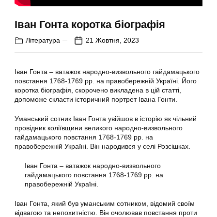
Іван Гонта коротка біографія
Література
21 Жовтня, 2023
Іван Гонта – ватажок народно-визвольного гайдамацького
повстання 1768-1769 рр. на правобережній Україні. Його
коротка біографія, скорочено викладена в цій статті,
допоможе скласти історичний портрет Івана Гонти.
Уманський сотник Іван Гонта увійшов в історію як чільний
провідник коліївщини великого народно-визвольного
гайдамацького повстання 1768-1769 рр. на
правобережній Україні. Він народився у селі Розсішках.
Іван Гонта – ватажок народно-визвольного
гайдамацького повстання 1768-1769 рр. на
правобережній Україні.
Іван Гонта, який був уманським сотником, відомий своїм
відвагою та непохитністю. Він очолював повстання проти