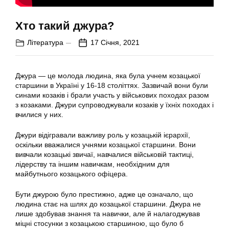
Хто такий джура?
Література
17 Січня, 2021
Джура — це молода людина, яка була учнем козацької
старшини в Україні у 16-18 століттях. Зазвичай вони були
синами козаків і брали участь у військових походах разом
з козаками. Джури супроводжували козаків у їхніх походах і
вчилися у них.
Джури відігравали важливу роль у козацькій ієрархії,
оскільки вважалися учнями козацької старшини. Вони
вивчали козацькі звичаї, навчалися військовій тактиці,
лідерству та іншим навичкам, необхідним для
майбутнього козацького офіцера.
Бути джурою було престижно, адже це означало, що
людина стає на шлях до козацької старшини. Джура не
лише здобував знання та навички, але й налагоджував
міцні стосунки з козацькою старшиною, що було б