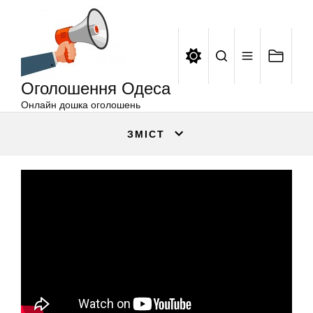
Оголошення
Перейти
Одеса
до
вмісту
Оголошення Одеса
Онлайн дошка оголошень
ЗМІСТ