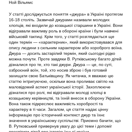
Ной Вільямс
У статті досліджується поняття «джура» в Україні протягом
16-18 століть. Зазвичай джурами називали молодих
хлопців, які входили до козацької старшини в Україні. Вони
відігравали важливу роль в обороні країни і були навчені
військовій тактиці. Крім того, у статті розглядається ще
один термін — «характерник», який використовувався для
опису людини з сильним характером або хороброго воїна.
Джура — досить застарілий термін, який сьогодні рідко
можна почути. Проте завдяки В. Рутківському багато дітей
дізналися про те, хто такі джури. Джура — це, по суті,
озброєний воїн, той, хто носив зброю і був готовий
захищати свою Батьківщину. Як читачка, я вважаю цю
статтю інтригуючою, оскільки вона проливає світло на
маловідомий аспект української історії. Захоплююче
дізнатися про ролі, які відігравали молоді хлопці в
козацькому керівництві, та їхній внесок в оборону України.
Вона також підкреслює важливість хоробрості та
характеру в ті часи. Загалом, ця стаття надає цінну
інформацію про історичний контекст джур та їхнє
значення в українському суспільстві. Приємно бачити, що
В. Рутковський привернув увагу до цієї теми і допоміг
просвітити дітей про історію їхньої країни.