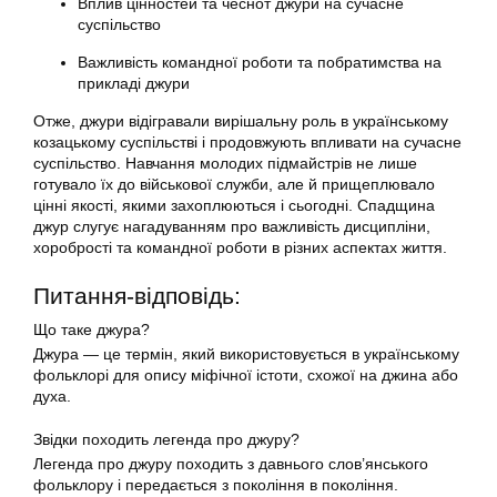
Вплив цінностей та чеснот джури на сучасне
суспільство
Важливість командної роботи та побратимства на
прикладі джури
Отже, джури відігравали вирішальну роль в українському
козацькому суспільстві і продовжують впливати на сучасне
суспільство. Навчання молодих підмайстрів не лише
готувало їх до військової служби, але й прищеплювало
цінні якості, якими захоплюються і сьогодні. Спадщина
джур слугує нагадуванням про важливість дисципліни,
хоробрості та командної роботи в різних аспектах життя.
Питання-відповідь:
Що таке джура?
Джура — це термін, який використовується в українському
фольклорі для опису міфічної істоти, схожої на джина або
духа.
Звідки походить легенда про джуру?
Легенда про джуру походить з давнього слов’янського
фольклору і передається з покоління в покоління.