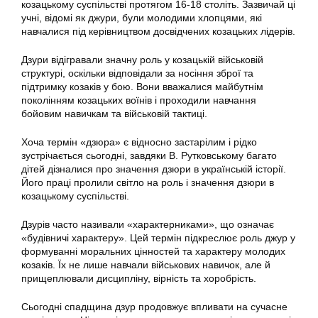
козацькому суспільстві протягом 16-18 століть. Зазвичай ці
учні, відомі як джури, були молодими хлопцями, які
навчалися під керівництвом досвідчених козацьких лідерів.
Дзури відігравали значну роль у козацькій військовій
структурі, оскільки відповідали за носіння зброї та
підтримку козаків у бою. Вони вважалися майбутнім
поколінням козацьких воїнів і проходили навчання
бойовим навичкам та військовій тактиці.
Хоча термін «дзюра» є відносно застарілим і рідко
зустрічається сьогодні, завдяки В. Рутковському багато
дітей дізналися про значення дзюри в українській історії.
Його праці пролили світло на роль і значення дзюри в
козацькому суспільстві.
Дзурів часто називали «характерниками», що означає
«будівничі характеру». Цей термін підкреслює роль джур у
формуванні моральних цінностей та характеру молодих
козаків. Їх не лише навчали військових навичок, але й
прищеплювали дисципліну, вірність та хоробрість.
Сьогодні спадщина дзур продовжує впливати на сучасне