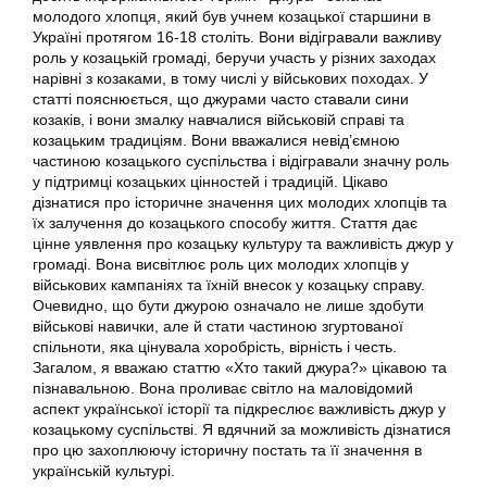
молодого хлопця, який був учнем козацької старшини в
Україні протягом 16-18 століть. Вони відігравали важливу
роль у козацькій громаді, беручи участь у різних заходах
нарівні з козаками, в тому числі у військових походах. У
статті пояснюється, що джурами часто ставали сини
козаків, і вони змалку навчалися військовій справі та
козацьким традиціям. Вони вважалися невід’ємною
частиною козацького суспільства і відігравали значну роль
у підтримці козацьких цінностей і традицій. Цікаво
дізнатися про історичне значення цих молодих хлопців та
їх залучення до козацького способу життя. Стаття дає
цінне уявлення про козацьку культуру та важливість джур у
громаді. Вона висвітлює роль цих молодих хлопців у
військових кампаніях та їхній внесок у козацьку справу.
Очевидно, що бути джурою означало не лише здобути
військові навички, але й стати частиною згуртованої
спільноти, яка цінувала хоробрість, вірність і честь.
Загалом, я вважаю статтю «Хто такий джура?» цікавою та
пізнавальною. Вона проливає світло на маловідомий
аспект української історії та підкреслює важливість джур у
козацькому суспільстві. Я вдячний за можливість дізнатися
про цю захоплюючу історичну постать та її значення в
українській культурі.