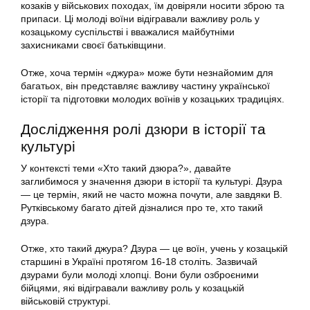
козаків у військових походах, їм довіряли носити зброю та
припаси. Ці молоді воїни відігравали важливу роль у
козацькому суспільстві і вважалися майбутніми
захисниками своєї батьківщини.
Отже, хоча термін «джура» може бути незнайомим для
багатьох, він представляє важливу частину української
історії та підготовки молодих воїнів у козацьких традиціях.
Дослідження ролі дзюри в історії та
культурі
У контексті теми «Хто такий дзюра?», давайте
заглибимося у значення дзюри в історії та культурі. Дзура
— це термін, який не часто можна почути, але завдяки В.
Рутківському багато дітей дізналися про те, хто такий
дзура.
Отже, хто такий джура? Дзура — це воїн, учень у козацькій
старшині в Україні протягом 16-18 століть. Зазвичай
дзурами були молоді хлопці. Вони були озброєними
бійцями, які відігравали важливу роль у козацькій
військовій структурі.