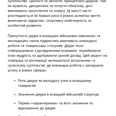
суспільство. Цінності та чесноти, прищеплені дзурою, такі
як мужність, дисципліна та почуття обов’язку, досі
викликають захоплення та повагу. Ці якості часто
розглядаються як бажані риси в різних аспектах життя,
включаючи лідерство, спортивну майстерність та
особистий розвиток.
Присутність дзури в козацьких військових кампаніях та
експедиціях також підкреслює важливість командної
роботи та товариських стосунків. Дзури тісно
співпрацювали з досвідченими козаками, переймаючи
їхню мудрість та здобуваючи цінний досвід. Цей акцент на
співпраці та кооперації залишається актуальним і в
сучасному суспільстві, де командна робота є запорукою
успіху в різних сферах.
Роль джури як молодого учня в козацькому
товаристві
Значення джури в козацькій військовій структурі
Термін «характерники» та його значення по
відношенню до джури