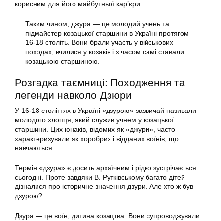
корисним для його майбутньої кар’єри.
Таким чином, джура — це молодий учень та
підмайстер козацької старшини в Україні протягом
16-18 століть. Вони брали участь у військових
походах, вчилися у козаків і з часом самі ставали
козацькою старшиною.
Розгадка таємниці: Походження та
легенди навколо Дзюри
У 16-18 століттях в Україні «дзурою» зазвичай називали
молодого хлопця, який служив учнем у козацької
старшини. Цих юнаків, відомих як «джури», часто
характеризували як хоробрих і відданих воїнів, що
навчаються.
Термін «дзура» є досить архаїчним і рідко зустрічається
сьогодні. Проте завдяки В. Рутківському багато дітей
дізналися про історичне значення дзури. Але хто ж був
дзурою?
Дзура — це воїн, дитина козацтва. Вони супроводжували