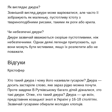
Як виглядає джура?
Зовнішній вигляд джури може варіюватися, але часто її
зображують як маленьку, пустотливу істоту з
твариноподібними рисами, такими як роги або крила.
Чи небезпечні джури?
Джури зазвичай вважаються скоріше пустотливими, ніж
небезпечними. Однак деякі легенди припускають, що
вони можуть бути мстивими, якщо їх розлютити або не
поважати.
Відгуки
Крістофер
Хто такий джура і чому його називали гусаром? Джура —
досить застаріле слово, яке зараз рідко можна почути.
Проте завдяки В.Рутківському багато дітей дізналися, хто
такі джури. Отже, хто такий джура? Джура — це воїн,
представник козацької знаті в Україні у 16-18 століттях.
Зазвичай гусарами обирали молодих хлопців.