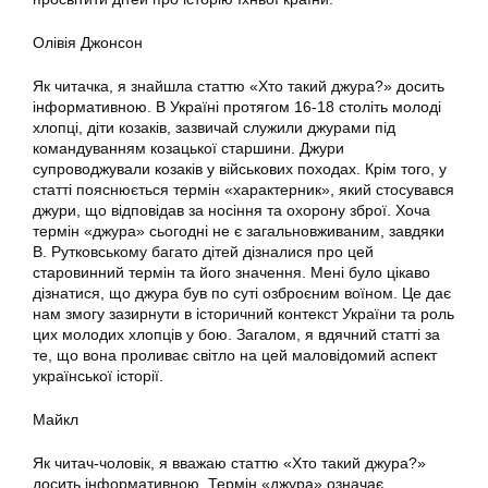
Олівія Джонсон
Як читачка, я знайшла статтю «Хто такий джура?» досить
інформативною. В Україні протягом 16-18 століть молоді
хлопці, діти козаків, зазвичай служили джурами під
командуванням козацької старшини. Джури
супроводжували козаків у військових походах. Крім того, у
статті пояснюється термін «характерник», який стосувався
джури, що відповідав за носіння та охорону зброї. Хоча
термін «джура» сьогодні не є загальновживаним, завдяки
В. Рутковському багато дітей дізналися про цей
старовинний термін та його значення. Мені було цікаво
дізнатися, що джура був по суті озброєним воїном. Це дає
нам змогу зазирнути в історичний контекст України та роль
цих молодих хлопців у бою. Загалом, я вдячний статті за
те, що вона проливає світло на цей маловідомий аспект
української історії.
Майкл
Як читач-чоловік, я вважаю статтю «Хто такий джура?»
досить інформативною. Термін «джура» означає