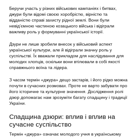
Беручи участь у різних військових кампаніях і битвах,
джури були відомі своєю хоробрістю, вірністю та
відданістю справі захисту рідної землі. Вони були
невід’ємною частиною козацького війська і відіграли
важливу роль у формуванні української історії.
Дзури не лише зробили внесок у військовий аспект
української культури, але й відіграли значну роль у
суспільстві. Їх вважали прикладом для наслідування для
молодих хлопців, оскільки вони втілювали в собі якості
справжнього воїна та лідера.
З часом термін «джура» дещо застарів, і його рідко можна
почути в сучасних розмовах. Проте не варто забувати про
його історичне та культурне значення. Дослідження ролі
дзюр допомагає нам зрозуміти багату спадщину і традиції
України.
Спадщина дзюри: вплив і вплив на
сучасне суспільство
Термін «джура» означає молодого учня в українському