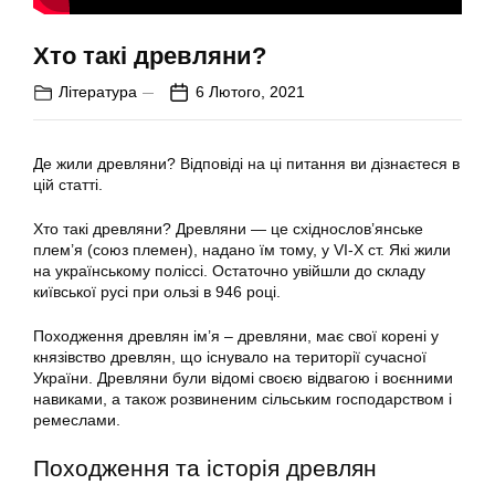
Хто такі древляни?
Література
6 Лютого, 2021
Де жили древляни? Відповіді на ці питання ви дізнаєтеся в
цій статті.
Хто такі древляни? Древляни — це східнослов’янське
плем’я (союз племен), надано їм тому, у VI-X ст. Які жили
на українському поліссі. Остаточно увійшли до складу
київської русі при ользі в 946 році.
Походження древлян ім’я – древляни, має свої корені у
князівство древлян, що існувало на території сучасної
України. Древляни були відомі своєю відвагою і воєнними
навиками, а також розвиненим сільським господарством і
ремеслами.
Походження та історія древлян