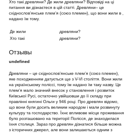
Хто такі древляни? Де жили древляни? Відповіді на ці
питання ви дізнаєтеся в цій статті. Древляни– це
східнослов’янське плем’я (союз племен), що вони жили в ,
надано їм тому.
Де жили
древляни?
Хто такі
древляни?
Отзывы
undefined
Древляни – це східнослов’янське плем’я (союз племен),
яке походженням датується ще з V-VI століття. Вони жили
на українському поліссі, тому їм надано їм таку назву. Це
плем’я мало значний внесок у становлення і розвиток
Київської Русі, остаточно увійшовши до її складу при
правлінні княгині Ольги у 946 році. Про древлян відомо,
що вони були досить великим народом і мали розвинуту
культуру та господарство. Їхнє впливове місце проживання
було розташовано на території Полісся, де знаходилася
їхня столиця. Зараз про древлян дізнатися більше можна
з історичних джерел, але вони залишаються одним з