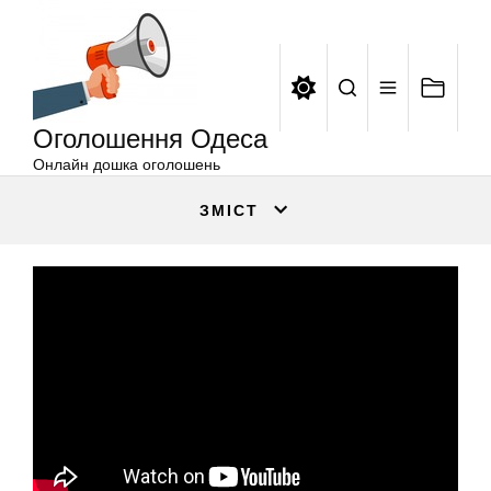
Оголошення
Перейти
Одеса
до
вмісту
Оголошення Одеса
Онлайн дошка оголошень
ЗМІСТ