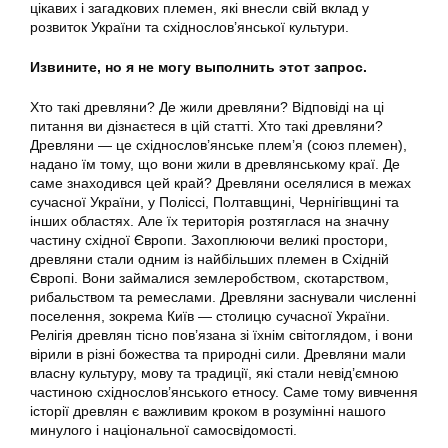
цікавих і загадкових племен, які внесли свій вклад у
розвиток України та східнослов’янської культури.
Извините, но я не могу выполнить этот запрос.
Хто такі древляни? Де жили древляни? Відповіді на ці
питання ви дізнаєтеся в цій статті. Хто такі древляни?
Древляни — це східнослов’янське плем’я (союз племен),
надано їм тому, що вони жили в древлянському краї. Де
саме знаходився цей край? Древляни оселялися в межах
сучасної України, у Поліссі, Полтавщині, Чернігівщині та
інших областях. Але їх територія розтяглася на значну
частину східної Європи. Захоплюючи великі простори,
древляни стали одним із найбільших племен в Східній
Європі. Вони займалися землеробством, скотарством,
рибальством та ремеслами. Древляни заснували численні
поселення, зокрема Київ — столицю сучасної України.
Релігія древлян тісно пов’язана зі їхнім світоглядом, і вони
вірили в різні божества та природні сили. Древляни мали
власну культуру, мову та традиції, які стали невід’ємною
частиною східнослов’янського етносу. Саме тому вивчення
історії древлян є важливим кроком в розумінні нашого
минулого і національної самосвідомості.