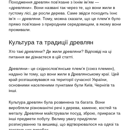
Походження древлян пов’язане з їхнім ім’ям —
«древляни». Вони названі так через те, що вони жили в
густому лісі, де росли дерева. Саме звідси походить їхнє
ім’я — древляни. Тому, можна сказати, що це плем’я було
прямо пов’язане з природним середовищем, в якому вони
проживали.
Культура та традиції древлян
Хто такі древляни? Де жили древляни? Відповіді на ці
питання ви дізнаєтеся в цій статті.
Древляни– це східнослов’янське плем’я (союз племен),
надано їм тому, що вони жили в Древлянському краї. Цей
край розташовувався на території сучасної України,
основними населеними пунктами були Київ, Чернігів та
інші.
Культура древлян була розвинена та багата. Вони
виробляли різноманітні речі з дерева, каменю, костей та
металу. Древляни майстрували посуд, зброю, прикраси та
інші предмети побуту. Велику увагу приділяли
розписуванню та вишивці, що відтворювалося на одязі та
текстильних виробах.