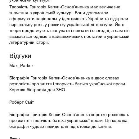
українській культурі?
Творчість Григорія Квітки-Основ’яненка має величезне
значення в українській культурі. Вони допомогли
сформувати національну ідентичність України та відіграли
вирішальну роль у розвитку української літератури. Його
твори продовжують шанувати і вивчати і сьогодні, а сам він
вважається однією з найважливіших постатей в українській
літературній історії.
Відгуки
Max_Parker
Біографія Григорія Квітки-Основ’яненка в двох словах
розповість про життя і творчість батька української прози.
Коротка біографія для ЗНО.
Роберт Сміт
Біографія Григорія Квітки-Основ’яненка коротко розповість
про життя і творчість батька української прози. Ця коротка
біографія чудово підійде для підготовки до іспитів.
Джон