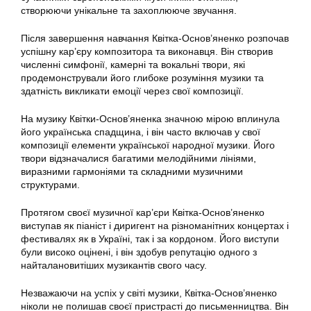
створюючи унікальне та захоплююче звучання.
Після завершення навчання Квітка-Основ’яненко розпочав
успішну кар’єру композитора та виконавця. Він створив
численні симфонії, камерні та вокальні твори, які
продемонстрували його глибоке розуміння музики та
здатність викликати емоції через свої композиції.
На музику Квітки-Основ’яненка значною мірою вплинула
його українська спадщина, і він часто включав у свої
композиції елементи української народної музики. Його
твори відзначалися багатими мелодійними лініями,
виразними гармоніями та складними музичними
структурами.
Протягом своєї музичної кар’єри Квітка-Основ’яненко
виступав як піаніст і диригент на різноманітних концертах і
фестивалях як в Україні, так і за кордоном. Його виступи
були високо оцінені, і він здобув репутацію одного з
найталановитіших музикантів свого часу.
Незважаючи на успіх у світі музики, Квітка-Основ’яненко
ніколи не полишав своєї пристрасті до письменництва. Він