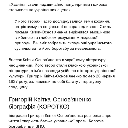
«Хазяїн», стали надзвичайно популярними і широко
ставилися на українських сценах.
У його творах часто досліджувалися теми кохання,
патріотизму та соціальної несправедливості. Стиль
письма Квітки-Основ’яненка вирізнявся емоційною
глибиною та глибоким розумінням людської
природи. Він зміг зобразити складнощі українського
суспільства та його боротьбу за незалежність.
Внесок Квітки-Основ’яненка в українську літературу
неоціненний. Його твори стали класикою української
літератури, а ім’я назавжди увійшло в історію української
культури. Григорій Квітка-Основ’яненко помер 26 червня
1837 року, залишивши по собі багату літературну
спадщину.
Григорій Квітка-Основ’яненко
біографія (КОРОТКО)
Біографія Григорія Квітки-Основ’яненка розповість про
життя і творчість батька української прози. Коротка
біографія для ЗНО.