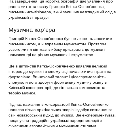
На завершення, ця коротка біографія дає уявлення про
раннє життя та освіту Григорія Квітки-Основ’яненка,
письменника-візіонера, який залишив незгладимий слід в
українській літературі.
Музична кар’єра
Григорій Квітка-Основ’яненко був не лише талановитим
письменником, а й вправним музикантом. Протягом
усього життя він мав глибоку пристрасть до музики і
навчався грі на різних музичних інструментах.
Ще в дитинстві Квітка-Основ’яненко виявляв великий
інтерес до музики і в юному віці почав вчитися грати на
фортепіано. Винятковий талант і цілеспрямованість
спонукали його здобути формальну музичну освіту в
Київській консерваторії, де він вивчав композицію та
теорію музики.
Під час навчання в консерваторії Квітка-Основ’яненко
написав кілька оригінальних творів і здобув визнання за
свій новаторський підхід до музики. Він експериментував,
поєднуючи традиційні українські народні мелодії з
сучасними європейськими музичними стилями,