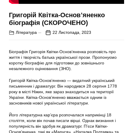
Григорій Квітка-Основ’яненко
біографія (СКОРОЧЕНО)
Література
22 Листопада, 2023
Біографія Григорія Квітки-Основ’яненка розповість про
життя і творчість батька української прози. Пропонуємо
коротку біографію для підготовки до зовнішнього
незалежного оцінювання (ЗНО).
Григорій Квітка-Основ’яненко — видатний український
письменник і драматург. Він народився 28 серпня 1778
року в місті Ніжин, яке зараз знаходиться на території
України. Квітка-Основ’яненко вважається одним із
засновників нової української літератури.
Його літературна кар’єра розпочалася наприкінці 18
століття, коли він почав писати вірші. Однак визнання і
популярність він здобув як драматург. П’єси Квітки-
Основ’яненка, такі як «Маруся», «Наталка Полтавка» та