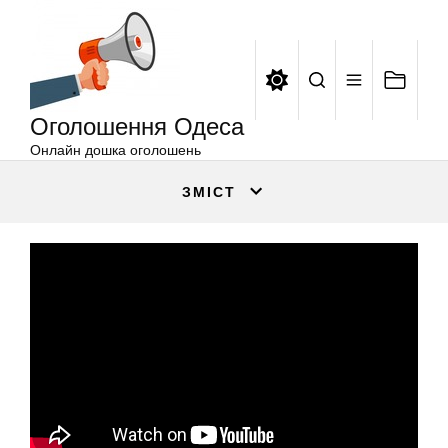
Оголошення
Перейти
Одеса
до
вмісту
Оголошення Одеса
Онлайн дошка оголошень
ЗМІСТ