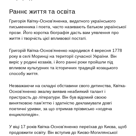
Раннє життя та освіта
Григорія Квітку-Основ’яненка, видатного українського
письменника і поета, часто називають батьком української
прози. Його коротка біографія дасть вам уявлення про
життя і творчість цієї впливової постаті.
Григорій Квітка-Основ’яненко народився 4 вересня 1778
року в селі Моринці на території сучасної України. Він
виріс у родині козаків, і його ранні роки пройшли під
впливом культурних та історичних традицій козацького
способу життя.
Незважаючи на складні обставини свого дитинства, Квітка-
Основ’яненко змалку виявив неабиякий талант і
пристрасть до літератури. Він був відомий своєю
винятковою пам’яттю і здатністю декламувати довгі
поетичні уривки, за що отримав прізвисько «ходяча
енциклопедія».
У віці 17 років Квітка-Основ’яненко переїхав до Києва, щоб
продовжити освіту. Він вступив до Києво-Могилянської