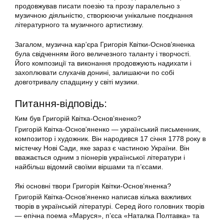
продовжував писати поезію та прозу паралельно з
музичною діяльністю, створюючи унікальне поєднання
літературного та музичного артистизму.
Загалом, музична кар’єра Григорія Квітки-Основ’яненка
була свідченням його величезного таланту і творчості.
Його композиції та виконання продовжують надихати і
захоплювати слухачів донині, залишаючи по собі
довготривалу спадщину у світі музики.
Питання-відповідь:
Ким був Григорій Квітка-Основ’яненко?
Григорій Квітка-Основ’яненко — український письменник,
композитор і художник. Він народився 17 січня 1778 року в
містечку Нові Сади, яке зараз є частиною України. Він
вважається одним з піонерів української літератури і
найбільш відомий своїми віршами та п’єсами.
Які основні твори Григорія Квітки-Основ’яненка?
Григорій Квітка-Основ’яненко написав кілька важливих
творів в українській літературі. Серед його головних творів
— епічна поема «Маруся», п’єса «Наталка Полтавка» та