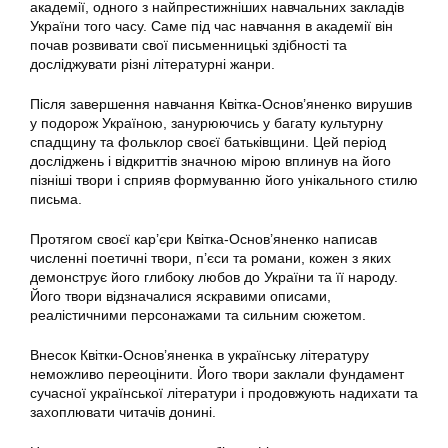
академії, одного з найпрестижніших навчальних закладів
України того часу. Саме під час навчання в академії він
почав розвивати свої письменницькі здібності та
досліджувати різні літературні жанри.
Після завершення навчання Квітка-Основ’яненко вирушив
у подорож Україною, занурюючись у багату культурну
спадщину та фольклор своєї батьківщини. Цей період
досліджень і відкриттів значною мірою вплинув на його
пізніші твори і сприяв формуванню його унікального стилю
письма.
Протягом своєї кар’єри Квітка-Основ’яненко написав
численні поетичні твори, п’єси та романи, кожен з яких
демонструє його глибоку любов до України та її народу.
Його твори відзначалися яскравими описами,
реалістичними персонажами та сильним сюжетом.
Внесок Квітки-Основ’яненка в українську літературу
неможливо переоцінити. Його твори заклали фундамент
сучасної української літератури і продовжують надихати та
захоплювати читачів донині.