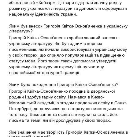
збірка поезій «Кобзар». Ці твори відіграли значну роль у
розвитку української літератури та допомогли сформувати
національну ідентичність України.
Яким був внесок Григорія Квітки-Основ’яненка в українську
літературу?
Григорій Квітка-Основ’яненко зробив значний внесок в
українську літературу. Він був одним з перших
письменників, які почали використовувати українську мову
у своїх творах, що сприяло популяризації та підвищенню
статусу мови. Його твори також допомогли утвердити
українську літературу як окрему і цінну частину
європейської літературної традиції.
Яким було походження Григорія Квітки-Основ’яненка?
Григорій Квітка-Основ’яненко походив із дворянської
родини і здобув гарну освіту. Навчався в Києво-
Могилянській академії, а згодом продовжив освіту в Санкт-
Петербурзі, де долучився до літературно-мистецьких кіл
того часу. Виховання та освіта вплинули на стиль його
письма та теми, які він досліджував у своїх творах.
Яке значення має творчість Григорія Квітки-Основ’яненка в