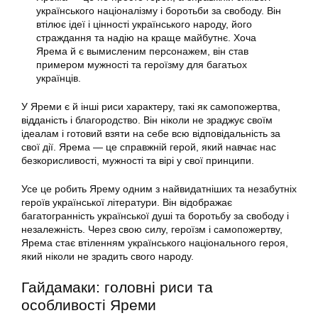
українського націоналізму і боротьби за свободу. Він
втілює ідеї і цінності українського народу, його
страждання та надію на краще майбутнє. Хоча
Ярема й є вымисленим персонажем, він став
примером мужності та героїзму для багатьох
українців.
У Яреми є й інші риси характеру, такі як самопожертва,
відданість і благородство. Він ніколи не зраджує своїм
ідеалам і готовий взяти на себе всю відповідальність за
свої дії. Ярема — це справжній герой, який навчає нас
безкорисливості, мужності та вірі у свої принципи.
Усе це робить Ярему одним з найвидатніших та незабутніх
героїв української літератури. Він відображає
багатогранність української душі та боротьбу за свободу і
незалежність. Через свою силу, героїзм і самопожертву,
Ярема стає втіленням українського національного героя,
який ніколи не зрадить свого народу.
Гайдамаки: головні риси та
особливості Яреми