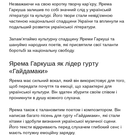
Незважаючи на свою коротку творчу кар’єру, Ярема
Гаркуша залишив по собі значний слід у українській
літературі та культурі. Його твори стали невід’ємною
частиною національної спадщини України та вплинули на
подальший розвиток української літератури.
Запам’ятаймо культурну спадщину Яреми Гаркуші та
шануймо народних поетів, які присвятили свої таланти
боротьбі за національну свободу.
Ярема Гаркуша як лідер гурту
«Гайдамаки»
Ярема має сильний вокал, який він використовує для того,
щоб передати почуття та емоції, що характерні для
української культури. Він здатен збурити своїм співом і
проникнути в душу кожного слухача.
Ярема також є талановитим поетом і композитором. Він
написав багато пісень для гурту «Гайдамаки», які стали
хітами і здобули визнання української музичної сцени.
Його тексти відкривають перед слухачем глибокий сенс і
мають потужну емоційну зарядку.