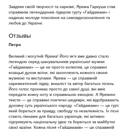
Завдяки своїй творчості та харизмі, Ярема Гаркуша став
справжнім легендарним лідером гурту «Гайдамаки» і
надихає молоде покоління на самовдосконалення та
любов до України.
Отзывы
Петро
Великий і могутній Ярема! Його ім’я вже давно стало
легендою серед шанувальників української музики.
«Гайдамаки» — це не просто колектив, це справжні
козацькі духом воїни, які захоплюють кожного своєю
музикою та виступами. Ярема — це справжній
харизматичний лідер, вокаліст та автор багатьох пісень.
Його голос проникає просто до самої душі, він вміє
передати кожну ноту зі справжньою емоцією. А Яремині
тексти — це справжні поетичні шедеври, які відображають
духовну суть українського народу. «Гайдамаки» — це гурт,
який бореться за правду, свободу та незалежність. Їх пісні
стають гімнами для багатьох українців, які активно
підтримують національну ідею та борються за майбутнє
своєї країни. Кожна пісня «Гайдамаків» — це справжній