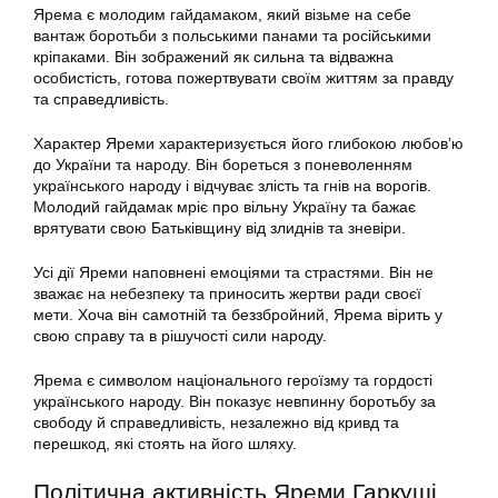
Ярема є
молодим гайдамаком
, який візьме на себе
вантаж боротьби з польськими панами та російськими
кріпаками. Він зображений як сильна та відважна
особистість, готова пожертвувати своїм життям за правду
та справедливість.
Характер Яреми
характеризується його глибокою любов’ю
до України та народу. Він бореться з поневоленням
українського народу і відчуває злість та гнів на ворогів.
Молодий гайдамак мріє про вільну Україну та бажає
врятувати свою Батьківщину від злиднів та зневіри.
Усі дії Яреми наповнені емоціями та страстями. Він не
зважає на небезпеку та приносить жертви ради своєї
мети. Хоча він самотній та беззбройний, Ярема вірить у
свою справу та в рішучості сили народу.
Ярема є символом національного героїзму та гордості
українського народу. Він показує невпинну боротьбу за
свободу й справедливість, незалежно від кривд та
перешкод, які стоять на його шляху.
Політична активність Яреми Гаркуші