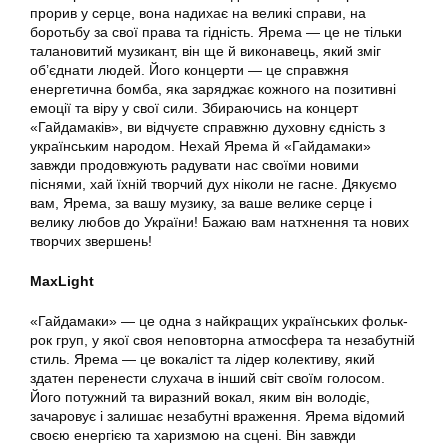
прорив у серце, вона надихає на великі справи, на
боротьбу за свої права та гідність. Ярема — це не тільки
талановитий музикант, він ще й виконавець, який зміг
об’єднати людей. Його концерти — це справжня
енергетична бомба, яка заряджає кожного на позитивні
емоції та віру у свої сили. Збираючись на концерт
«Гайдамаків», ви відчуєте справжню духовну єдність з
українським народом. Нехай Ярема й «Гайдамаки»
завжди продовжують радувати нас своїми новими
піснями, хай їхній творчий дух ніколи не гасне. Дякуємо
вам, Ярема, за вашу музику, за ваше велике серце і
велику любов до України! Бажаю вам натхнення та нових
творчих звершень!
MaxLight
«Гайдамаки» — це одна з найкращих українських фольк-
рок груп, у якої своя неповторна атмосфера та незабутній
стиль. Ярема — це вокаліст та лідер колективу, який
здатен перенести слухача в інший світ своїм голосом.
Його потужний та виразний вокал, яким він володіє,
зачаровує і залишає незабутні враження. Ярема відомий
своєю енергією та харизмою на сцені. Він завжди