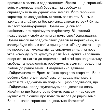
прочитав з великим задоволенням. Ярема — це справжній
воїн, махновець, який бореться за свободу та
справедливість на українських землях. Його героїчний
характер, самовідданість та честь вражають. Він вміє
захищати слабких та беззахисних, завжди готовий битися
за своїх братів-українців. Ярема — це символ
національного героїзму та патріотизму. Він готовий
пожертвувати своїм життям за волю своєї Батьківщини.
Ярема ніколи не зрадить своїх ідеалів та переконань, він
завжди буде вірним своїм принципам. «Гайдамаки» — це
не просто гурт музикантів, це справжня сила, яка несе
українську душу та культуру у світ. Їхня музика наповнена
енергією та жагою до перемоги. Їхні пісні про національну
свободу та незалежність розбуджують відчуття гордості та
любові до рідної землі. Я надзвичайно вдячний
«Гайдамакам» та Яремі за їхню працю та творчість. Вони
роблять багато для українського народу, піднімають
настрій та надихають на подвиги. Щиро сподіваюся, що
«Гайдамаки» продовжуватимуть працювати на славу
України та ще багато років будуть радувати нас своєю
музикою та піснями про волю та любов до рідної землі.
Вони — наше справжнє національне багатство!