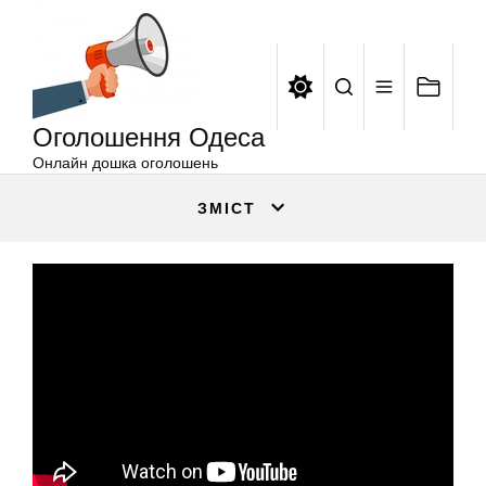
Оголошення
Перейти
Одеса
до
вмісту
Оголошення Одеса
Онлайн дошка оголошень
ЗМІСТ