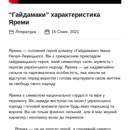
“Гайдамаки” характеристика
Яреми
Література
15 Січня, 2021
Ярема — головний герой роману «Гайдамаки» Івана
Нечуя-Левицького. Він є прекрасним прикладом
гайдамацького героя, який символізує сили, мужність і
героїзм українського народу. Ярема — це надзвичайно
сильна та харизматична особистість, яка ніколи не
відступає перед ворогом і готова жертвувати своїм життям
за свободу свого народу.
Ярема є символом національної гордості та віри у
перемогу. Він завжди виступає на захист українського
народу і готовий воювати проти будь-яких перешкод та
ворогів. Він не тільки фізично сильний, але й має міцний
характер і незламну волю до перемоги.
Ярема — це не просто герой, а справжній символ