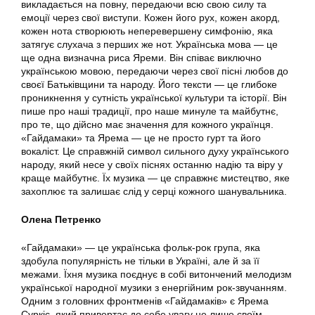
викладається на повну, передаючи всю свою силу та
емоції через свої виступи. Кожен його рух, кожен акорд,
кожен нота створюють неперевершену симфонію, яка
затягує слухача з перших же нот. Українська мова — це
ще одна визначна риса Яреми. Він співає виключно
українською мовою, передаючи через свої пісні любов до
своєї Батьківщини та народу. Його тексти — це глибоке
проникнення у сутність української культури та історії. Він
пише про наші традиції, про наше минуле та майбутнє,
про те, що дійсно має значення для кожного українця.
«Гайдамаки» та Ярема — це не просто гурт та його
вокаліст. Це справжній символ сильного духу українського
народу, який несе у своїх піснях останню надію та віру у
краще майбутнє. Їх музика — це справжнє мистецтво, яке
захоплює та залишає слід у серці кожного шанувальника.
Олена Петренко
«Гайдамаки» — це українська фольк-рок група, яка
здобула популярність не тільки в Україні, але й за її
межами. Їхня музика поєднує в собі витончений мелодизм
української народної музики з енергійним рок-звучанням.
Одним з головних фронтменів «Гайдамаків» є Ярема
Суркіс, який привертає до себе увагу не лише своїм