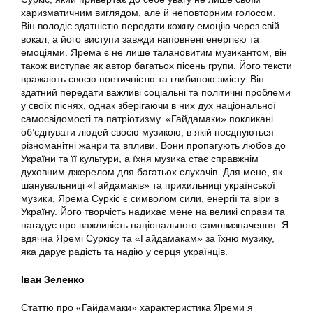
харизматичним виглядом, але й неповторним голосом.
Він володіє здатністю передати кожну емоцію через свій
вокал, а його виступи завжди наповнені енергією та
емоціями. Ярема є не лише талановитим музикантом, він
також виступає як автор багатьох пісень групи. Його тексти
вражають своєю поетичністю та глибиною змісту. Він
здатний передати важливі соціальні та політичні проблеми
у своїх піснях, однак зберігаючи в них дух національної
самосвідомості та патріотизму. «Гайдамаки» покликані
об’єднувати людей своєю музикою, в якій поєднуються
різноманітні жанри та впливи. Вони пропагують любов до
України та її культури, а їхня музика стає справжнім
духовним джерелом для багатьох слухачів. Для мене, як
шанувальниці «Гайдамаків» та прихильниці української
музики, Ярема Суркіс є символом сили, енергії та віри в
Україну. Його творчість надихає мене на великі справи та
нагадує про важливість національного самовизначення. Я
вдячна Яремі Суркісу та «Гайдамакам» за їхню музику,
яка дарує радість та надію у серця українців.
Іван Зеленко
Статтю про «Гайдамаки» характеристика Яреми я