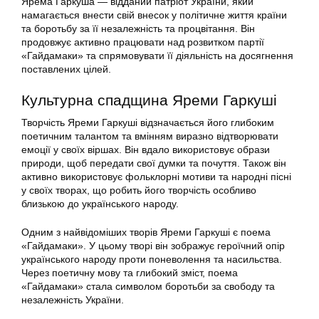
Ярема Гаркуша — відданий патріот України, який
намагається внести свій внесок у політичне життя країни
та боротьбу за її незалежність та процвітання. Він
продовжує активно працювати над розвитком партії
«Гайдамаки» та спрямовувати її діяльність на досягнення
поставлених цілей.
Культурна спадщина Яреми Гаркуші
Творчість Яреми Гаркуші відзначається його глибоким
поетичним талантом та вмінням виразно відтворювати
емоції у своїх віршах. Він вдало використовує образи
природи, щоб передати свої думки та почуття. Також він
активно використовує фольклорні мотиви та народні пісні
у своїх творах, що робить його творчість особливо
близькою до українського народу.
Одним з найвідоміших творів Яреми Гаркуші є поема
«Гайдамаки». У цьому творі він зображує героїчний опір
українського народу проти поневолення та насильства.
Через поетичну мову та глибокий зміст, поема
«Гайдамаки» стала символом боротьби за свободу та
незалежність України.