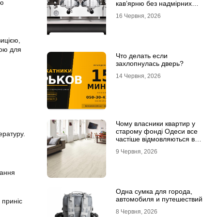
єю
кав’ярню без надмірних
інвестицій
16 Червня, 2026
ицією,
вою для
Что делать если
захлопнулась дверь?
14 Червня, 2026
Чому власники квартир у
старому фонді Одеси все
ературу.
частіше відмовляються від
лінолеуму на користь
9 Червня, 2026
ламінату
нання
Одна сумка для города,
автомобиля и путешествий
 приніс
8 Червня, 2026