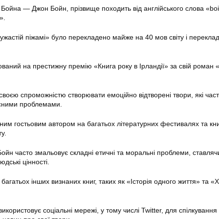
 Бойна — Джон Бойн, прізвище походить від англійського слова «bo
».
жастій піжамі» було перекладено майже на 40 мов світу і перекла
ваний на престижну премію «Книга року в Ірландії» за свій роман
воєю спроможністю створювати емоційно відтворені твори, які час
асними проблемами.
им гостьовим автором на багатьох літературних фестивалях та кн
у.
Бойн часто змальовує складні етичні та моральні проблеми, ставля
юдські цінності.
агатьох інших визнаних книг, таких як «Історія одного життя» та «
користовує соціальні мережі, у тому числі Twitter, для спілкування 