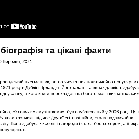
біографія та цікаві факти
0 Березня, 2021
рландський письменник, автор численних надзвичайно популярних
 1971 року в Дубліні, Ірландія. Його талант та винахідливість здобу
одну славу, а його книги перекладені на багато мов і визнані класи
на, «Хлопчик у смузі піжами», був опублікований у 2006 році. Ця 
 двох хлопчиків під час Другої світової війни, стала надзвичайно
іту. Вона здобула численні нагороди і стала бестселером, а її екра
популярність.