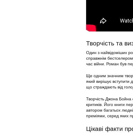
Творчість та ви
Один з найвідоміших ро
справжнім бестселером.
час війни. Роман був пе
Ще одним значним творо
який вирішує вступити д
що страждають від голо
Творчість Джона Бойна о
критиків. Його книги пе
автором багатьох людей
преміями, серед яких п
Цікаві факти п