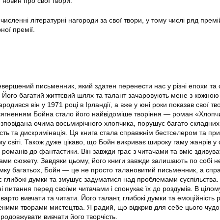
новин про свої твори.
сленні літературні нагороди за свої твори, у тому числі ряд премі
ної премії.
ершений письменник, який здатен перенести нас у різні епохи та с
. Його багатий життєвий шлях та талант зачаровують мене з кожною
родився він у 1971 році в Ірландії, а вже у юні роки показав свої тв
сягненням Бойна стало його найвідоміше творіння — роман «Хлопч
розповідана очима восьмирічного хлопчика, порушує багато складних
ість та дискримінація. Ця книга стала справжнім бестселером та пр
у світі. Також дуже цікаво, що Бойн викриває широку гаму жанрів у 
 романів до фантастики. Він завжди грає з читачами та вміє здивува
ми сюжету. Завдяки цьому, його книги завжди залишають по собі н
мку багатьох, Бойн — це не просто талановитий письменник, а спр
є глибокі думки та змушує задуматися над проблемами суспільства.
і питання перед своїми читачами і спонукає їх до роздумів. В цілом
варто вивчати та читати. Його талант, глибокі думки та емоційність 
ними творами мистецтва. Я радий, що відкрив для себе цього чудо
родовжувати вивчати його творчість.