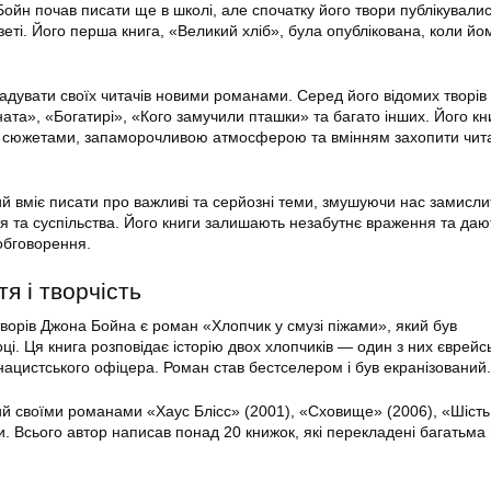
Бойн почав писати ще в школі, але спочатку його твори публікували
зеті. Його перша книга, «Великий хліб», була опублікована, коли йо
дувати своїх читачів новими романами. Серед його відомих творів
ната», «Богатирі», «Кого замучили пташки» та багато інших. Його кн
и сюжетами, запаморочливою атмосферою та вмінням захопити чита
й вміє писати про важливі та серйозні теми, змушуючи нас замисли
тя та суспільства. Його книги залишають незабутнє враження та даю
обговорення.
я і творчість
ворів Джона Бойна є роман «Хлопчик у смузі піжами», який був
ці. Ця книга розповідає історію двох хлопчиків — один з них єврейс
 нацистського офіцера. Роман став бестселером і був екранізований.
й своїми романами «Хаус Блісс» (2001), «Сховище» (2006), «Шість 
и. Всього автор написав понад 20 книжок, які перекладені багатьма