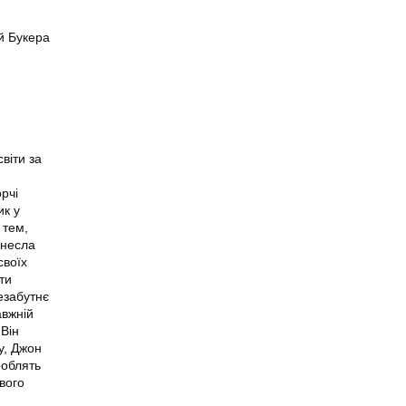
й Букера
віти за
орчі
ик у
 тем,
инесла
своїх
ти
езабутнє
авжній
 Він
у, Джон
роблять
вого