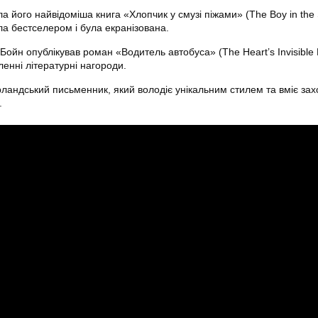
а його найвідоміша книга «Хлопчик у смузі піжами» (The Boy in the 
ла бестселером і була екранізована.
Бойн опублікував роман «Водитель автобуса» (The Heart’s Invisible F
енні літературні нагороди.
ландський письменник, який володіє унікальним стилем та вміє зах
.