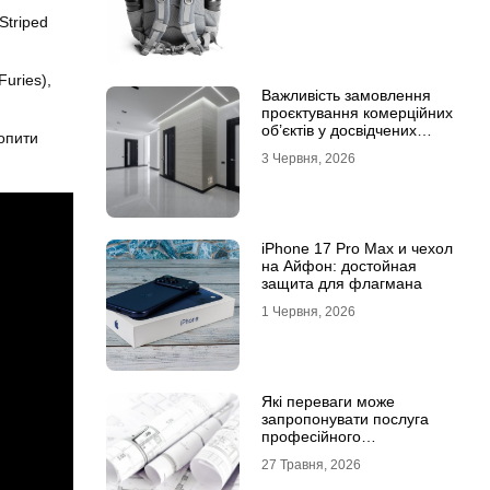
Striped
uries),
Важливість замовлення
проєктування комерційних
об’єктів у досвідчених
опити
фахівців
3 Червня, 2026
iPhone 17 Pro Max и чехол
на Айфон: достойная
защита для флагмана
1 Червня, 2026
Які переваги може
запропонувати послуга
професійного
проєктування будинку
27 Травня, 2026