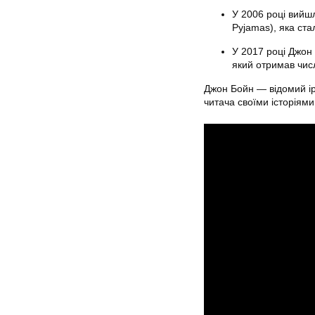
У 2006 році вийшл
Pyjamas), яка ста
У 2017 році Джон 
який отримав числ
Джон Бойн — відомий ір
читача своїми історіями