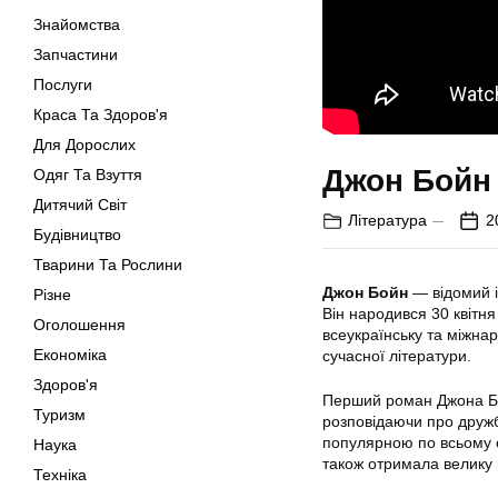
Знайомства
Запчастини
Послуги
Краса Та Здоров'я
Для Дорослих
Джон Бойн 
Одяг Та Взуття
Дитячий Світ
Література
2
Будівництво
Тварини Та Рослини
Джон Бойн
— відомий і
Різне
Він народився 30 квітня
Оголошення
всеукраїнську та міжнар
Економіка
сучасної літератури.
Здоров'я
Перший роман Джона Бой
Туризм
розповідаючи про дружбу
популярною по всьому св
Наука
також отримала велику 
Техніка