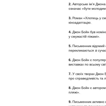
2.
Авторське ім’я Джона
означає «бути молодим
3.
Роман «Хлопець у сму
кіноадаптацію.
4.
Джон Бойн був номіно
у смужастій піжамі».
5.
Письменник відомий с
перекликаються зі суч
6.
Джон Бойн є популярн
виставках по всьому світ
7.
У своїх творах Джон 
про справедливість та л
8.
Джон Бойн є автором б
пляжі».
9.
Письменник активно ви