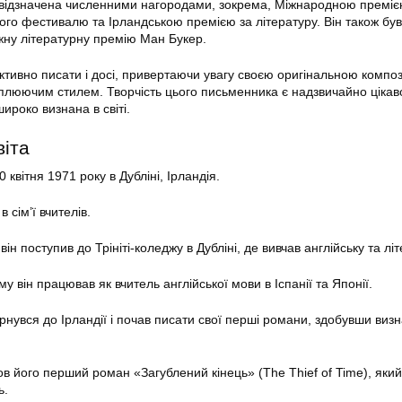
 відзначена численними нагородами, зокрема, Міжнародною премі
ного фестивалю та Ірландською премією за літературу. Він також був
жну літературну премію Ман Букер.
тивно писати і досі, привертаючи увагу своєю оригінальною композ
оплюючим стилем. Творчість цього письменника є надзвичайно ціка
широко визнана в світі.
віта
квітня 1971 року в Дубліні, Ірландія.
в сім’ї вчителів.
ін поступив до Трініті-коледжу в Дубліні, де вивчав англійську та літ
 він працював як вчитель англійської мови в Іспанії та Японії.
нувся до Ірландії і почав писати свої перші романи, здобувши виз
в його перший роман «Загублений кінець» (The Thief of Time), який
ь.