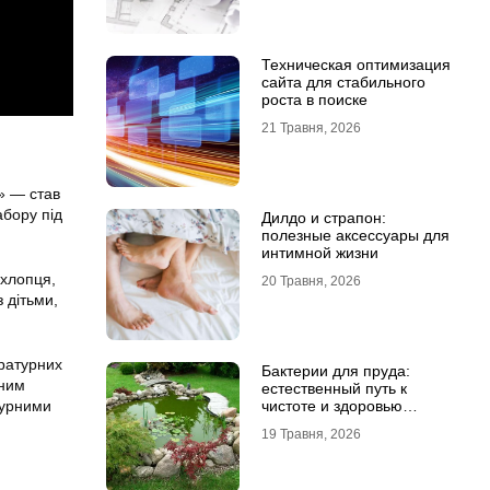
Техническая оптимизация
сайта для стабильного
роста в поиске
21 Травня, 2026
» — став
абору під
Дилдо и страпон:
полезные аксессуары для
интимной жизни
 хлопця,
20 Травня, 2026
 дітьми,
ературних
Бактерии для пруда:
еним
естественный путь к
турними
чистоте и здоровью
водоема
19 Травня, 2026