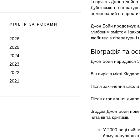
Творчість Джона Бойна
Дублінського літератур
номінований на прести
ФІЛЬТР ЗА РОКАМИ
Джон Бойн продовжує ак
глибоким змістом і зах
любителів літератури і 
2026
2025
Біографія та ос
2024
Джон Бойн народився 30 
2023
2022
Він виріс в місті Кілдаре 
2021
Після закінчення школи в
Після отримання диплому
Згодом Джон Бойн повер
читачів та критиків.
У 2000 році вийшо
йому популярніст