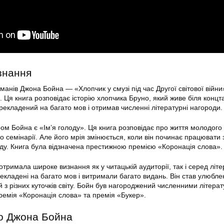
знання
манів Джона Бойна — «Хлопчик у смузі під час Другої світової війни
 Ця книга розповідає історію хлопчика Бруно, який живе біля концт
рекладений на багато мов і отримав численні літературні нагороди.
м Бойна є «Ім’я голоду». Ця книга розповідає про життя молодого
о семінарії. Але його мрія змінюється, коли він починає працювати з
ду. Книга була відзначена престижною премією «Коронація слова».
тримала широке визнання як у читацькій аудиторії, так і серед літ
рекладені на багато мов і витримали багато видань. Він став улюбл
 з різних куточків світу. Бойн був нагороджений численними літера
ремія «Коронація слова» та премія «Букер».
ро Джона Бойна