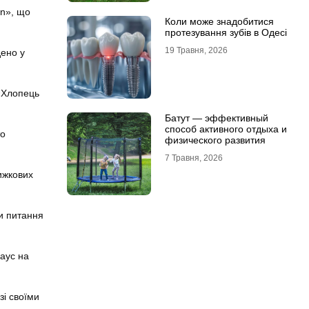
in», що
Коли може знадобитися
протезування зубів в Одесі
19 Травня, 2026
дено у
 «Хлопець
Батут — эффективный
способ активного отдыха и
то
физического развития
7 Травня, 2026
ижкових
чи питання
Хаус на
зі своїми