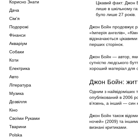
Корисно Знати
Цікавий факт: Джон 
лише в шкільному га
Дача
було лише 27 років.
Сім'я
Подорожі
Джон Бойн продовжує ра
«Імперія ангелів», «Кім
Фінанси
відзначаються цікавим
Акваріум
перших сторінок.
Собаки
Джон Бойн — автор, яки
Коти
сутністю людського бут
Електрика
хороший матеріал для 
Авто
Джон Бойн: житт
Література
Одним з найвідоміших т
Музика
опублікований в 2006 ро
Дозвілля
в’язень, а інший — син
Кіно
Джон Бойн також відоми
Своїми Руками
ночей» (2009) та іншим
Тварини
визнані критиками.
Polska