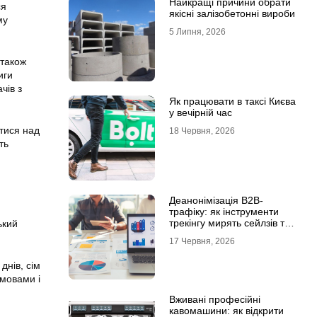
Найкращі причини обрати
ся
якісні залізобетонні вироби
му
5 Липня, 2026
 також
иги
чів з
Як працювати в таксі Києва
у вечірній час
тися над
18 Червня, 2026
ть
Деанонімізація B2B-
трафіку: як інструменти
трекінгу мирять сейлзів та
ький
маркетологів
17 Червня, 2026
днів, сім
 мовами і
Вживані професійні
кавомашини: як відкрити