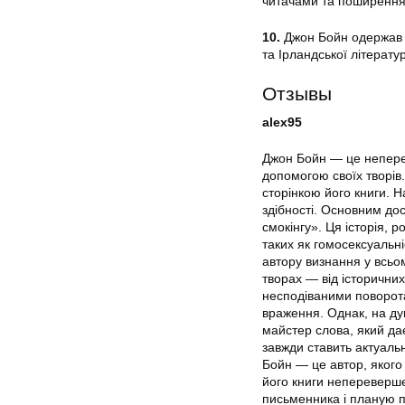
читачами та поширення 
10.
Джон Бойн одержав чи
та Ірландської літератур
Отзывы
alex95
Джон Бойн — це неперев
допомогою своїх творів
сторінкою його книги. На
здібності. Основним до
смокінгу». Ця історія, 
таких як гомосексуальн
автору визнання у всьом
творах — від історичних
несподіваними поворота
враження. Однак, на ду
майстер слова, який да
завжди ставить актуальн
Бойн — це автор, якого 
його книги непереверше
письменника і планую п