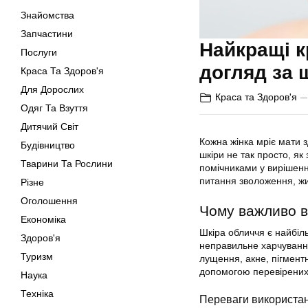
Знайомства
Запчастини
Найкращі к
Послуги
догляд за 
Краса Та Здоров'я
Для Дорослих
Краса та Здоров'я
Одяг Та Взуття
Дитячий Світ
Кожна жінка мріє мати з
Будівництво
шкіри не так просто, як
Тварини Та Рослини
помічниками у вирішенн
питання зволоження, жи
Різне
Оголошення
Чому важливо в
Економіка
Шкіра обличчя є найбіль
Здоров'я
неправильне харчування 
Туризм
лущення, акне, пігмент
допомогою перевірених 
Наука
Техніка
Переваги використан