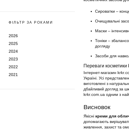
Сироватки – конц
Очищувальні засо
ФІЛЬТР ЗА РОКАМИ
Маски – інтенсив
2026
Тоніки – збалансо
2025
догляду
2024
Засоби для навкол
2023
Переваги косметики k
2022
Інтернет-магазин krkr.
2021
Україні. Усі представле
виготовлені з натуральн
дбайливий догляд за шк
krkr.com.ua одним з н
Висновок
Якісні
креми для обли
допомагають вирішуват
живлення, захист та ом