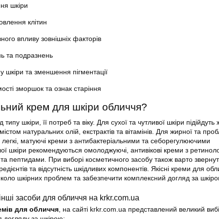
ня шкіри
овлення клітин
вного впливу зовнішніх факторів
ь та подразнень
у шкіри та зменшення пігментації
сті зморшок та ознак старіння
льний крем для шкіри обличчя?
 типу шкіри, її потреб та віку. Для сухої та чутливої шкіри підійдуть
містом натуральних олій, екстрактів та вітамінів. Для жирної та про
 легкі, матуючі креми з антибактеріальними та себорегулюючими
лої шкіри рекомендуються омолоджуючі, антивікові креми з ретинол
та пептидами. При виборі косметичного засобу також варто звернут
гредієнтів та відсутність шкідливих компонентів. Якісні креми для об
 коло шкірних проблем та забезпечити комплексний догляд за шкіро
інші засоби для обличчя на krkr.com.ua
емів для обличчя
, на сайті krkr.com.ua представлений великий виб
я догляду за шкірою: