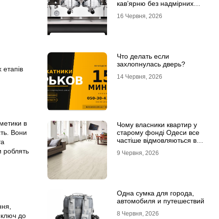
кав’ярню без надмірних
інвестицій
16 Червня, 2026
Что делать если
захлопнулась дверь?
 етапів
14 Червня, 2026
метики в
Чому власники квартир у
старому фонді Одеси все
сть. Вони
частіше відмовляються від
та
лінолеуму на користь
и роблять
9 Червня, 2026
ламінату
Одна сумка для города,
автомобиля и путешествий
ння,
8 Червня, 2026
 ключ до