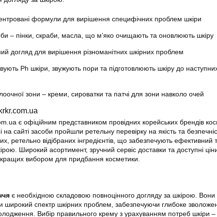
ентровані формули для вирішення специфічних проблем шкіри
би – пінки, скраби, масла, що м’яко очищають та оновлюють шкіру
ний догляд для вирішення різноманітних шкірних проблем
вують Ph шкіри, звужують пори та підготовлюють шкіру до наступних
оочної зони – креми, сироватки та патчі для зони навколо очей
rkr.com.ua
com.ua є офіційним представником провідних корейських брендів кос
ні на сайті засоби пройшли ретельну перевірку на якість та безпечні
их, ретельно відібраних інгредієнтів, що забезпечують ефективний 
ірою. Широкий асортимент, зручний сервіс доставки та доступні цін
айкращих вибором для придбання косметики.
ччя
є необхідною складовою повноцінного догляду за шкірою. Вони
и широкий спектр шкірних проблем, забезпечуючи глибоке зволоже
олодження. Вибір правильного крему з урахуванням потреб шкіри –