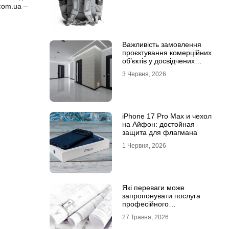
com.ua –
Важливість замовлення
проєктування комерційних
об’єктів у досвідчених
фахівців
3 Червня, 2026
iPhone 17 Pro Max и чехол
на Айфон: достойная
защита для флагмана
1 Червня, 2026
Які переваги може
запропонувати послуга
професійного
проєктування будинку
27 Травня, 2026