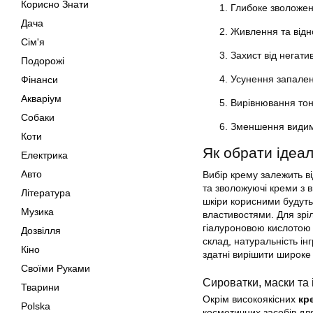
Корисно Знати
Глибоке зволожен
Дача
Живлення та відн
Сім'я
Захист від негати
Подорожі
Усунення запален
Фінанси
Акваріум
Вирівнювання тон
Собаки
Зменшення видимо
Коти
Як обрати ідеа
Електрика
Авто
Вибір крему залежить від
та зволожуючі креми з в
Література
шкіри корисними будуть
Музика
властивостями. Для зрі
гіалуроновою кислотою 
Дозвілля
склад, натуральність ін
Кіно
здатні вирішити широке
Своїми Руками
Сироватки, маски та 
Тварини
Окрім високоякісних
кр
Polska
косметичних засобів дл