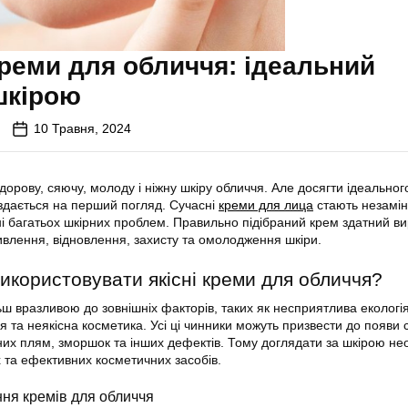
реми для обличчя: ідеальний
шкірою
10 Травня, 2024
дорову, сяючу, молоду і ніжну шкіру обличчя. Але досягти ідеальног
 здається на перший погляд. Сучасні
креми для лица
стають незамі
і багатьох шкірних проблем. Правильно підібраний крем здатний в
влення, відновлення, захисту та омолодження шкіри.
икористовувати якісні креми для обличчя?
ш вразливою до зовнішніх факторів, таких як несприятлива екологія
та неякісна косметика. Усі ці чинники можуть призвести до появи с
них плям, зморшок та інших дефектів. Тому доглядати за шкірою не
та ефективних косметичних засобів.
ня кремів для обличчя