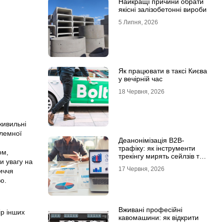
Найкращі причини обрати
якісні залізобетонні вироби
5 Липня, 2026
Як працювати в таксі Києва
у вечірній час
18 Червня, 2026
 живильні
блемної
Деанонімізація B2B-
трафіку: як інструменти
ом,
трекінгу мирять сейлзів та
и увагу на
маркетологів
17 Червня, 2026
личчя
ю.
Вживані професійні
ір інших
кавомашини: як відкрити