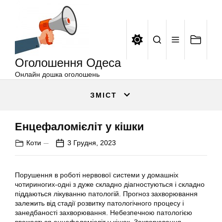
Оголошення
Перейти
Одеса
до
вмісту
Оголошення Одеса
Онлайн дошка оголошень
ЗМІСТ
Енцефаломієліт у кішки
Коти
3 Грудня, 2023
Порушення в роботі нервової системи у домашніх
чотириногих-одні з дуже складно діагностуються і складно
піддаються лікуванню патологій. Прогноз захворювання
залежить від стадії розвитку патологічного процесу і
занедбаності захворювання. Небезпечною патологією