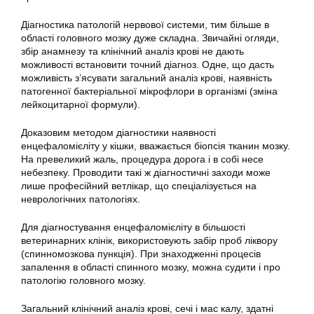
Діагностика патологій нервової системи, тим більше в
області головного мозку дуже складна. Звичайні огляди,
збір анамнезу та клінічний аналіз крові не дають
можливості встановити точний діагноз. Одне, що дасть
можливість з’ясувати загальний аналіз крові, наявність
патогенної бактеріальної мікрофлори в організмі (зміна
лейкоцитарної формули).
Доказовим методом діагностики наявності
енцефаломієліту у кішки, вважається біопсія тканин мозку.
На превеликий жаль, процедура дорога і в собі несе
небезпеку. Проводити такі ж діагностичні заходи може
лише професійний ветлікар, що спеціалізується на
неврологічних патологіях.
Для діагностування енцефаломієліту в більшості
ветеринарних клінік, використовують забір проб ліквору
(спинномозкова пункція). При знаходженні процесів
запалення в області спинного мозку, можна судити і про
патологію головного мозку.
Загальний клінічний аналіз крові, сечі і мас калу, здатні