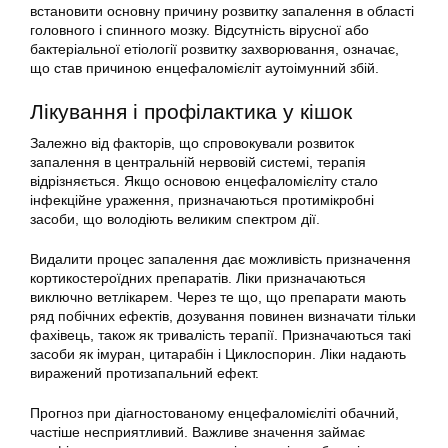
встановити основну причину розвитку запалення в області
головного і спинного мозку. Відсутність вірусної або
бактеріальної етіології розвитку захворювання, означає,
що став причиною енцефаломієліт аутоімунний збій.
Лікування і профілактика у кішок
Залежно від факторів, що спровокували розвиток
запалення в центральній нервовій системі, терапія
відрізняється. Якщо основою енцефаломієліту стало
інфекційне ураження, призначаються протимікробні
засоби, що володіють великим спектром дії.
Видалити процес запалення дає можливість призначення
кортикостероїдних препаратів. Ліки призначаються
виключно ветлікарем. Через те що, що препарати мають
ряд побічних ефектів, дозування повинен визначати тільки
фахівець, також як тривалість терапії. Призначаються такі
засоби як імуран, цитарабін і Циклоспорин. Ліки надають
виражений протизапальний ефект.
Прогноз при діагностованому енцефаломієліті обачний,
частіше несприятливий. Важливе значення займає