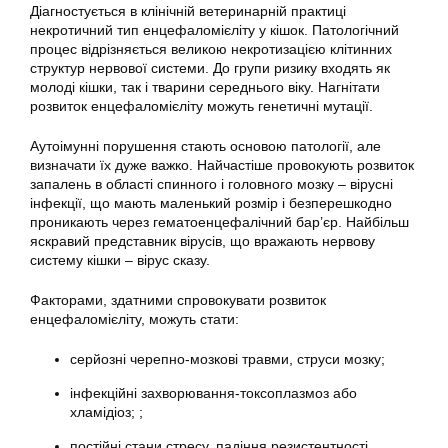
Діагностується в клінічній ветеринарній практиці
некротичний тип енцефаломієліту у кішок. Патологічний
процес відрізняється великою некротизацією клітинних
структур нервової системи. До групи ризику входять як
молоді кішки, так і тварини середнього віку. Нагнітати
розвиток енцефаломієліту можуть генетичні мутації.
Аутоімунні порушення стають основою патології, але
визначати їх дуже важко. Найчастіше провокують розвиток
запалень в області спинного і головного мозку – вірусні
інфекції, що мають маленький розмір і безперешкодно
проникають через гематоенцефалічний бар’єр. Найбільш
яскравий представник вірусів, що вражають нервову
систему кішки – вірус сказу.
Факторами, здатними спровокувати розвиток
енцефаломієліту, можуть стати:
серйозні черепно-мозкові травми, струси мозку;
інфекційні захворювання-токсоплазмоз або
хламідіоз; ;
постійні стани стресу, падіння резистентності