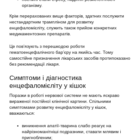
організму.
Крім перерахованих вище факторів, здатних послужити
нестандартним трампліном для розвитку
енцефаломієліту, служить також прийом конкретних
медикаментозних препаратів.
Це пов’язують з перешкодою роботи
гематоенцефалічного бар’єру на якийсь час. Тому
самостійне призначення лікарських засобів протипоказано
без рекомендації лікаря.
Симптоми і діагностика
енцефаломієліту у кішок
Поразки в роботі нервової системи не мають яскраво
вираженої постійної клінічної картини. Спільними
симптомами розвитку енцефаломієліту у кішок,
вважаються:
виникнення апатії-тварина слабо реагує на
найрізноманітніші подразники, ставати млявим і
пригнобленим;