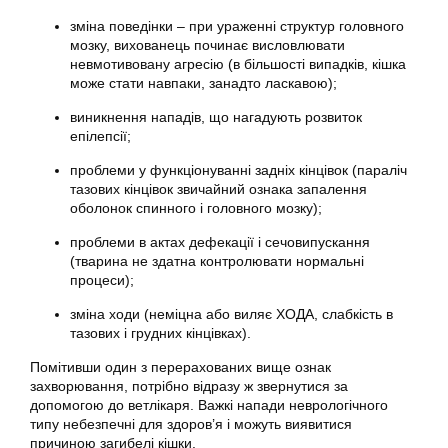
зміна поведінки – при ураженні структур головного
мозку, вихованець починає висловлювати
невмотивовану агресію (в більшості випадків, кішка
може стати навпаки, занадто ласкавою);
виникнення нападів, що нагадують розвиток
епілепсії;
проблеми у функціонуванні задніх кінцівок (параліч
тазових кінцівок звичайний ознака запалення
оболонок спинного і головного мозку);
проблеми в актах дефекації і сечовипускання
(тварина не здатна контролювати нормальні
процеси);
зміна ходи (неміцна або виляє ХОДА, слабкість в
тазових і грудних кінцівках).
Помітивши один з перерахованих вище ознак
захворювання, потрібно відразу ж звернутися за
допомогою до ветлікаря. Важкі напади неврологічного
типу небезпечні для здоров’я і можуть виявитися
причиною загибелі кішки.