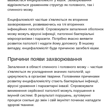
вважається енцефаломієліт у кішок. Захворювання
відрізняється ураженням структур як головного, так і
спинного мозку.
Енцефаломієліт частіше з’являється як вторинне
захворювання, розвиваючись на тлі вторинних
інфекційних патологій. Спровокувати запалення оболонок
мозку можуть вірусні інфекції, патогенні бактеріальні
мікроорганізми і паразити. Потрібно вчасно виявити
розвиток патології і надати йому допомогу. В іншому
випадку, енцефаломієліт буде причиною загибелі кішки.
Причини появи захворювання
Запалення в області спинного і головного мозку – частіше
з’являється як ускладнення значних патологій, що
циркулюють в організмі тварини. Головними причинами
розвитку енцефаломієліту стають бактеріальні інфекції,
вірусні ураження і паразитарні інвазії. Спровокувати
виникнення серйозної патології можуть порушення в
імунній системі. В результаті порушень, аутоімунні
процеси схильні до змін і свій імунітет починає нападати
здорові тканини.