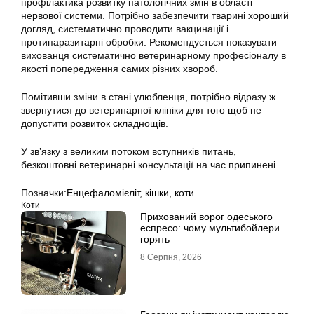
профілактика розвитку патологічних змін в області
нервової системи. Потрібно забезпечити тварині хороший
догляд, систематично проводити вакцинації і
протипаразитарні обробки. Рекомендується показувати
вихованця систематично ветеринарному професіоналу в
якості попередження самих різних хвороб.
Помітивши зміни в стані улюбленця, потрібно відразу ж
звернутися до ветеринарної клініки для того щоб не
допустити розвиток складнощів.
У зв’язку з великим потоком вступників питань,
безкоштовні ветеринарні консультації на час припинені.
Позначки:
Енцефаломієліт
,
кішки
,
коти
Коти
Прихований ворог одеського
еспресо: чому мультибойлери
горять
8 Серпня, 2026