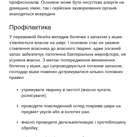
професіоналів. Основою може бути несуттєва алергія на
домашню хімію, так і серйозне захворювання органів
знаходяться всередині.
Профілактика
У переважній безлічі випадків болячки з запахом у кішки
з’являються власне на шкірі. І основою стає не уважне
ставлення власника до власного тварині, адже поганий
запах забезпечує патогенна бактеріальна мікрофлора, не
усунена вчасно. З метою попередження виникнення
болячок у кішки, що супроводжуються поганим запахом,
господар кішки повинен дотримуватися кількох головних
правил:
утримувати тварину в чистоті (вчасно купати,
розчісувати);
проводити повсякденний огляд покривів шкіри на
предмет укусів або ж колотих ран;
вчасно проводити дегельмінтизацію і протиблошину
обробку;