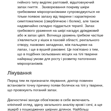
гнійного типу виділяє раптовий, відштовхуючий
запах гниття. . Захворювання покриву шкіри
грибковими мікроорганізмами супроводжується не
тільки появою запаху від тварини і характерною
симптоматикою (сверблячкою і болем), але також
надзвичайно складно піддається терапії. Запах
грибкового ураження на шкірі нагадує дріжджовий
або ж запах цвілі. Вогнища уражень грибком частіше
з’являються у кішок в паховій області, ректального
отвору, пахвових западинах, між пальцями на
лапах, і ще в вушній раковині. Це пов’язано з тим,
що в подібних ізольованих місцях на тілі тварини
найкращі умови для росту і розвитку патогенних
мікроорганізмів.
Лікування
Перед тим як призначати лікування, доктор повинен
встановити точну причину появи болячок на тілі у тварини,
що провокують поганий запах.
Діагностичні заходи обов’язково в себе включають
клінічний огляд, здачу загального аналізу крові і сечі, а ще
зішкріб з пошкоджених шкірних ділянок. Найбільш