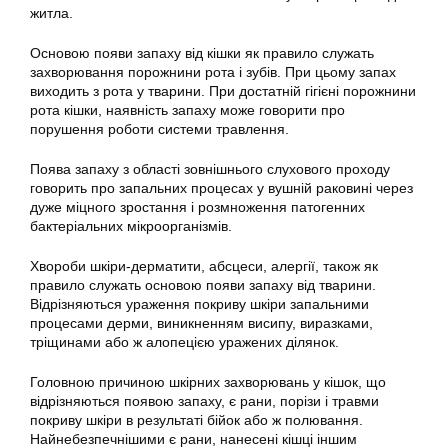
житла.
Основою появи запаху від кішки як правило служать
захворювання порожнини рота і зубів. При цьому запах
виходить з рота у тварини. При достатній гігієні порожнини
рота кішки, наявність запаху може говорити про
порушення роботи системи травлення.
Поява запаху з області зовнішнього слухового проходу
говорить про запальних процесах у вушній раковині через
дуже міцного зростання і розмноження патогенних
бактеріальних мікроорганізмів.
Хвороби шкіри-дерматити, абсцеси, алергії, також як
правило служать основою появи запаху від тварини.
Відрізняються ураження покриву шкіри запальними
процесами дерми, виникненням висипу, виразками,
тріщинами або ж алопецією уражених ділянок.
Головною причиною шкірних захворювань у кішок, що
відрізняються появою запаху, є рани, порізи і травми
покриву шкіри в результаті бійок або ж полювання.
Найнебезпечнішими є рани, нанесені кішці іншим