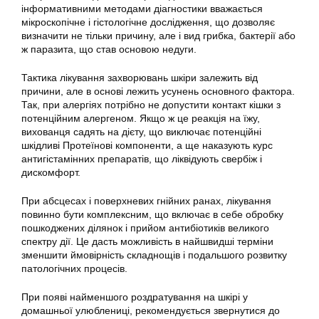
інформативними методами діагностики вважається
мікроскопічне і гістологічне дослідження, що дозволяє
визначити не тільки причину, але і вид грибка, бактерії або
ж паразита, що став основою недуги.
Тактика лікування захворювань шкіри залежить від
причини, але в основі лежить усунень основного фактора.
Так, при алергіях потрібно не допустити контакт кішки з
потенційним алергеном. Якщо ж це реакція на їжу,
вихованця садять на дієту, що виключає потенційні
шкідливі Протеїнові компоненти, а ще наказують курс
антигістамінних препаратів, що ліквідують свербіж і
дискомфорт.
При абсцесах і поверхневих гнійних ранах, лікування
повинно бути комплексним, що включає в себе обробку
пошкоджених ділянок і прийом антибіотиків великого
спектру дії. Це дасть можливість в найшвидші терміни
зменшити ймовірність складнощів і подальшого розвитку
патологічних процесів.
При появі найменшого роздратування на шкірі у
домашньої улюблениці, рекомендується звернутися до