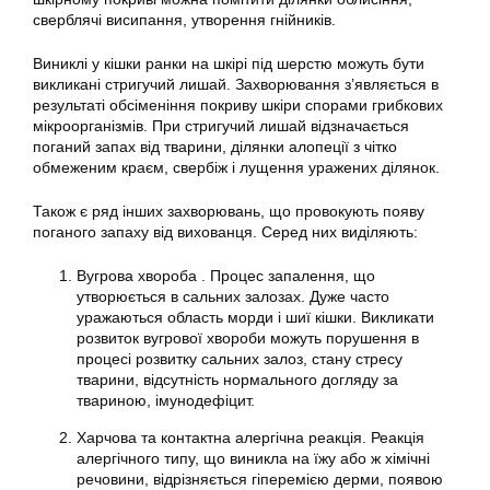
сверблячі висипання, утворення гнійників.
Виниклі у кішки ранки на шкірі під шерстю можуть бути
викликані стригучий лишай. Захворювання з’являється в
результаті обсіменіння покриву шкіри спорами грибкових
мікроорганізмів. При стригучий лишай відзначається
поганий запах від тварини, ділянки алопеції з чітко
обмеженим краєм, свербіж і лущення уражених ділянок.
Також є ряд інших захворювань, що провокують появу
поганого запаху від вихованця. Серед них виділяють:
Вугрова хвороба . Процес запалення, що
утворюється в сальних залозах. Дуже часто
уражаються область морди і шиї кішки. Викликати
розвиток вугрової хвороби можуть порушення в
процесі розвитку сальних залоз, стану стресу
тварини, відсутність нормального догляду за
твариною, імунодефіцит.
Харчова та контактна алергічна реакція. Реакція
алергічного типу, що виникла на їжу або ж хімічні
речовини, відрізняється гіперемією дерми, появою