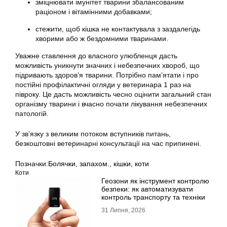
зміцнювати імунітет тварини збалансованим
раціоном і вітамінними добавками;
стежити, щоб кішка не контактувала з заздалегідь
хворими або ж бездомними тваринами.
Уважне ставлення до власного улюбленця дасть
можливість уникнути значних і небезпечних хвороб, що
підривають здоров’я тварини. Потрібно пам’ятати і про
постійні профілактичні огляди у ветеринара 1 раз на
півроку. Це дасть можливість чесно оцінити загальний стан
організму тварини і вчасно почати лікування небезпечних
патологій.
У зв’язку з великим потоком вступників питань,
безкоштовні ветеринарні консультації на час припинені.
Позначки:
Болячки
,
запахом.
,
кішки
,
коти
Коти
Геозони як інструмент контролю
безпеки: як автоматизувати
контроль транспорту та техніки
31 Липня, 2026