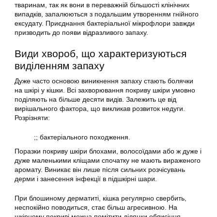
тваринам, так як вони в переважній більшості клінічних
випадків, запалюються з подальшим утворенням гнійного
ексудату. Приєднання бактеріальної мікрофлори завжди
призводить до появи відразливого запаху.
Види хвороб, що характеризуються
виділенням запаху
Дуже часто основою виникнення запаху стають болячки
на шкірі у кішки. Всі захворювання покриву шкіри умовно
поділяють на більше десяти видів. Залежить це від
вирішального фактора, що викликав розвиток недуги.
Розрізняти:
;; бактеріального походження.
Поразки покриву шкіри блохами, волосоїдами або ж дуже і
дуже маленькими кліщами спочатку не мають вираженого
аромату. Виникає він лише після сильних розчісувань
дерми і занесення інфекції в підшкірні шари.
При блошиному дерматиті, кішка регулярно свербить,
неспокійно поводиться, стає більш агресивною. На
шкірному покриві можна помітити ділянки облисіння,