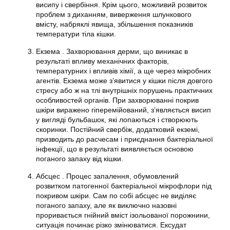
висипу і свербіння. Крім цього, можливий розвиток
проблем з диханням, виверження шлункового
вмісту, набряклі явища, збільшення показників
температури тіла кішки.
Екзема . Захворювання дерми, що виникає в
результаті впливу механічних факторів,
температурних і впливів хімії, а ще через мікробних
агентів. Екзема може з’явитися у кішки після довгого
стресу або ж на тлі внутрішніх порушень практичних
особливостей органів. При захворюванні покрив
шкіри виражено гіперемійований, з’являється висип
у вигляді бульбашок, які лопаються і створюють
скоринки. Постійний свербіж, додатковий екземі,
призводить до расчесам і приєднання бактеріальної
інфекції, що в результаті виявляється основою
поганого запаху від кішки.
Абсцес . Процес запалення, обумовлений
розвитком патогенної бактеріальної мікрофлори під
покривом шкіри. Сам по собі абсцес не виділяє
поганого запаху, але як виключно назовні
проривається гнійний вміст ізольованої порожнини,
ситуація починає різко змінюватися. Ексудат