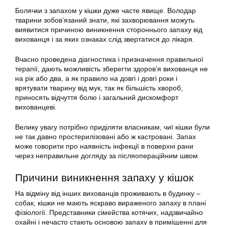
Болячки з запахом у кішки дуже часте явище. Володар
тварини зобов’язаний знати, які захворювання можуть
виявитися причиною виникнення стороннього запаху від
вихованця і за яких ознаках слід звертатися до лікаря.
Вчасно проведена діагностика і призначення правильної
терапії, дають можливість зберегти здоров’я вихованця не
на рік або два, а як правило на довгі і довгі роки і
врятувати тварину від мук, так як більшість хвороб,
приносять відчуття болю і загальний дискомфорт
вихованцеві.
Велику увагу потрібно приділяти власникам, чиї кішки були
не так давно простерилізовані або ж кастровані. Запах
може говорити про наявність інфекції в поверхні рани
через неправильне догляду за післяопераційним швом.
Причини виникнення запаху у кішок
На відміну від інших вихованців проживають в будинку –
собак, кішки не мають яскраво вираженого запаху в плані
фізіології. Представники сімейства котячих, надзвичайно
охайні і нечасто стають основою запаху в приміщенні для