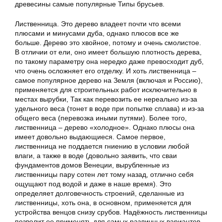
древесины самые популярные Типы брусьев.
Лиственница. Это дерево владеет почти что всеми
плюсами и минусами дуба, однако плюсов все же
больше. Дерево это хвойное, потому и очень смолистое.
В отличии от ели, оно имеет большую плотность дерева,
по такому параметру она нередко даже превосходит дуб,
что очень осложняет его отделку. И хоть лиственница –
самое популярное дерево на Земля (включая и Россию),
применяется для строительных работ исключительно в
местах вырубки, Так как перевозить ее нереально из-за
удельного веса (тонет в воде при попытке сплава) и из-за
общего веса (перевозка иными путями). Более того,
лиственница – дерево «холодное». Однако плюсы она
имеет довольно выдающиеся. Самое первое,
лиственница не поддается гниению в условии любой
влаги, а также в воде (довольно заявить, что сваи
фундаментов домов Венеции, вырубленные из
лиственницы пару сотен лет тому назад, отлично себя
ощущают под водой и даже в наше время). Это
определяет долговечность строений, сделанные из
лиственницы, хоть она, в основном, применяется для
устройства венцов снизу срубов. Надёжность лиственницы
позволит ее применять для самых различных вариантов