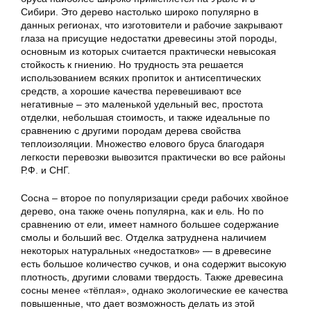
Сибири. Это дерево настолько широко популярно в
данных регионах, что изготовители и рабочие закрывают
глаза на присущие недостатки древесины этой породы,
основным из которых считается практически невысокая
стойкость к гниению. Но трудность эта решается
использованием всяких пропиток и антисептических
средств, а хорошие качества перевешивают все
негативные – это маленькой удельный вес, простота
отделки, небольшая стоимость, и также идеальные по
сравнению с другими породам дерева свойства
теплоизоляции. Множество елового бруса благодаря
легкости перевозки вывозится практически во все районы
Р.Ф. и СНГ.
Сосна – второе по популяризации среди рабочих хвойное
дерево, она также очень популярна, как и ель. Но по
сравнению от ели, имеет намного большее содержание
смолы и больший вес. Отделка затруднена наличием
некоторых натуральных «недостатков» — в древесине
есть большое количество сучков, и она содержит высокую
плотность, другими словами твердость. Также древесина
сосны менее «тёплая», однако экологические ее качества
повышенные, что дает возможность делать из этой