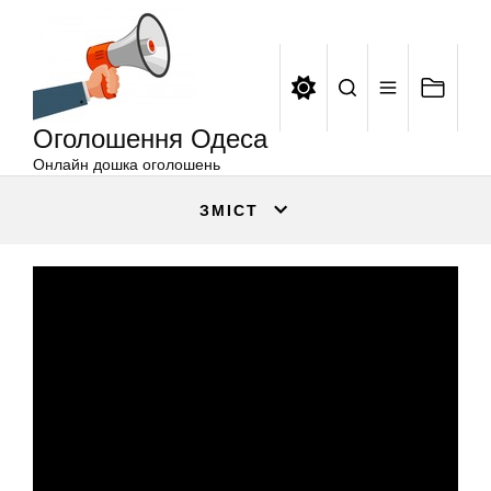
Оголошення
Перейти
Одеса
до
вмісту
Оголошення Одеса
Онлайн дошка оголошень
ЗМІСТ