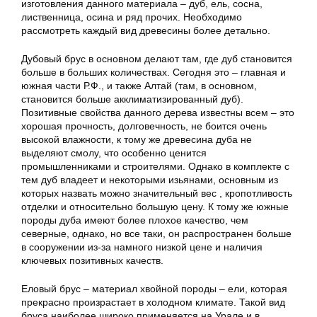
изготовления данного материала – дуб, ель, сосна,
лиственница, осина и ряд прочих. Необходимо
рассмотреть каждый вид древесины более детально.
Дубовый брус в основном делают там, где дуб становится
больше в больших количествах. Сегодня это – главная и
южная части Р.Ф., и также Алтай (там, в основном,
становится больше акклиматизированный дуб).
Позитивные свойства данного дерева известны всем – это
хорошая прочность, долговечность, не боится очень
высокой влажности, к тому же древесина дуба не
выделяют смолу, что особенно ценится
промышленниками и строителями. Однако в комплекте с
тем дуб владеет и некоторыми изьянами, основным из
которых назвать можно значительный вес , кропотливость
отделки и относительно большую цену. К тому же южные
породы дуба имеют более плохое качество, чем
северные, однако, но все таки, он распространен больше
в сооружении из-за намного низкой цене и наличия
ключевых позитивных качеств.
Еловый брус – материал хвойной породы – ели, которая
прекрасно произрастает в холодном климате. Такой вид
бруса наиболее широко применяется на Урале и в