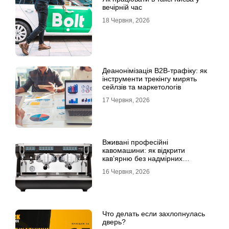
вечірній час
18 Червня, 2026
Деанонімізація B2B-трафіку: як
інструменти трекінгу мирять
сейлзів та маркетологів
17 Червня, 2026
Вживані професійні
кавомашини: як відкрити
кав’ярню без надмірних
інвестицій
16 Червня, 2026
Что делать если захлопнулась
дверь?