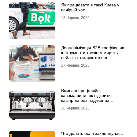
Як працювати в таксі Києва у
вечірній час
18 Червня, 2026
Деанонімізація B2B-трафіку: як
інструменти трекінгу мирять
сейлзів та маркетологів
17 Червня, 2026
Вживані професійні
кавомашини: як відкрити
кав’ярню без надмірних
інвестицій
16 Червня, 2026
Что делать если захлопнулась