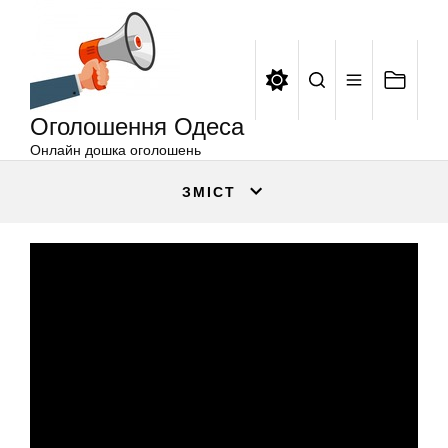
Оголошення
Перейти
Одеса
до
вмісту
Оголошення Одеса
Онлайн дошка оголошень
ЗМІСТ