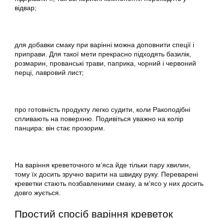
відвар;
для добавки смаку при варінні можна доповнити спеції і
приправи. Для такої мети прекрасно підходять базилік,
розмарин, прованські трави, паприка, чорний і червоний
перці, лавровий лист;
про готовність продукту легко судити, коли Ракоподібні
спливають на поверхню. Подивіться уважно на колір
панцира: він стає прозорим.
На варіння креветочного м’яса йде тільки пару хвилин,
тому їх досить зручно варити на швидку руку. Переварені
креветки стають позбавленими смаку, а м’ясо у них досить
довго жується.
Простий спосіб варіння креветок