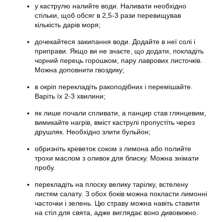
у каструлю налийте води. Наливати необхідно
стільки, щоб обсяг в 2,5-3 рази перевищував
кількість дарів моря;
дочекайтеся закипання води. Додайте в неї солі і
приправи. Якщо ви не знаєте, що додати, покладіть
чорний перець горошком, пару лаврових листочків.
Можна доповнити гвоздику;
в окріп перекладіть ракоподібних і перемішайте.
Варіть їх 2-3 хвилини;
як лише почали спливати, а панцир став глянцевим,
вимикайте нагрів, вміст каструлі пропустіть через
друшляк. Необхідно злити бульйон;
обризніть креветок соком з лимона або полийте
трохи маслом з оливок для блиску. Можна знімати
пробу.
перекладіть на плоску велику тарілку, встелену
листям салату. З обох боків можна покласти лимонні
часточки і зелень. Цю страву можна навіть ставити
на стіл для свята, адже виглядає воно дивовижно.