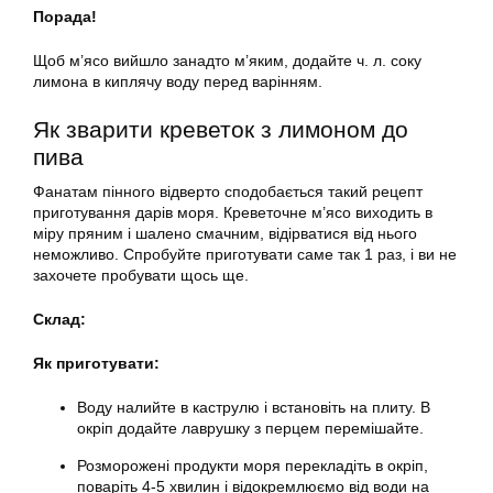
Порада!
Щоб м’ясо вийшло занадто м’яким, додайте ч. л. соку
лимона в киплячу воду перед варінням.
Як зварити креветок з лимоном до
пива
Фанатам пінного відверто сподобається такий рецепт
приготування дарів моря. Креветочне м’ясо виходить в
міру пряним і шалено смачним, відірватися від нього
неможливо. Спробуйте приготувати саме так 1 раз, і ви не
захочете пробувати щось ще.
Склад:
Як приготувати:
Воду налийте в каструлю і встановіть на плиту. В
окріп додайте лаврушку з перцем перемішайте.
Розморожені продукти моря перекладіть в окріп,
поваріть 4-5 хвилин і відокремлюємо від води на