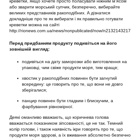
креветки, якщо хочете просто поласувати ніжним м’ясом
або зварити морський супчик, безперечно, вибирайте
великих представників ракоподібних. А дізнатися
докладніше про те як вибирати і як правильно готувати
креветки можна на сайті
http://rionews.com.ua/news/nonpublicated/now/n2132143217
Перед придбанням продукту подивіться на його
зовнішній вигляд:
подивіться на дату заморозки або виготовлення на
упаковці, чим свіже продукти моря, тим краще;
хвостик у ракоподібних повинен бути загнутий
всередину: це говорить про те, що вони не довго
зберігалися;
панцир повинен бути гладким і блискучим, а
фарбування рівномірної.
Деякі оманливо вважають, що коричнева голова
вважається показником зіпсованості, це не так. Темний
колір голови, і також наявність ікри говорять про те, що
продукти моря здорові, а їх вживання абсолютно безпечно