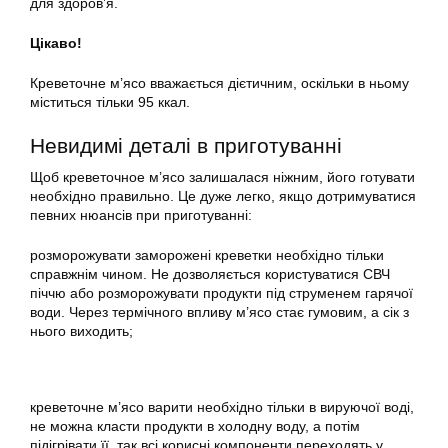
для здоров’я.
Цікаво!
Креветочне м’ясо вважається дієтичним, оскільки в ньому
міститься тільки 95 ккал.
Невидимі деталі в приготуванні
Щоб креветочное м’ясо залишалася ніжним, його готувати
необхідно правильно. Це дуже легко, якщо дотримуватися
певних нюансів при приготуванні:
розморожувати заморожені креветки необхідно тільки
справжнім чином. Не дозволяється користуватися СВЧ
піччю або розморожувати продукти під струменем гарячої
води. Через термічного впливу м’ясо стає гумовим, а сік з
нього виходить;
креветочне м’ясо варити необхідно тільки в вируючої воді,
не можна класти продукти в холодну воду, а потім
підігрівати її, так всі корисні компоненти переходять у