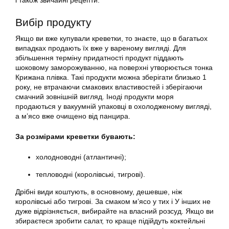
і також звичайні рецепти.
Вибір продукту
Якщо ви вже купували креветки, то знаєте, що в багатьох
випадках продають їх вже у вареному вигляді. Для
збільшення терміну придатності продукт піддають
шоковому заморожуванню, на поверхні утворюється тонка
Крижана плівка. Такі продукти можна зберігати близько 1
року, не втрачаючи смакових властивостей і зберігаючи
смачний зовнішній вигляд. Іноді продукти моря
продаються у вакуумній упаковці в охолодженому вигляді,
а м’ясо вже очищено від панцира.
За розмірами креветки бувають:
холодноводні (атлантичні);
тепловодні (королівські, тигрові).
Дрібні види коштують, в основному, дешевше, ніж
королівські або тигрові. За смаком м’ясо у тих і У інших не
дуже відрізняється, вибирайте на власний розсуд. Якщо ви
збираєтеся зробити салат, то краще підійдуть коктейльні