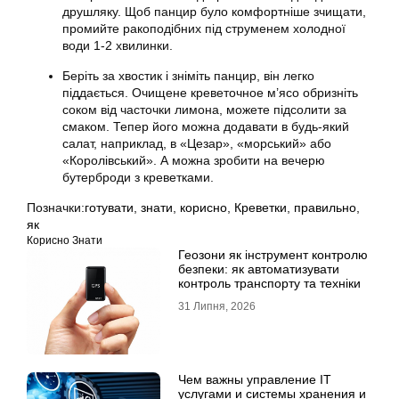
друшляку. Щоб панцир було комфортніше зчищати,
промийте ракоподібних під струменем холодної
води 1-2 хвилинки.
Беріть за хвостик і зніміть панцир, він легко
піддається. Очищене креветочное м’ясо обризніть
соком від часточки лимона, можете підсолити за
смаком. Тепер його можна додавати в будь-який
салат, наприклад, в «Цезар», «морський» або
«Королівський». А можна зробити на вечерю
бутерброди з креветками.
Позначки:
готувати
,
знати
,
корисно
,
Креветки
,
правильно
,
як
Корисно Знати
Геозони як інструмент контролю
безпеки: як автоматизувати
контроль транспорту та техніки
31 Липня, 2026
Чем важны управление IT
услугами и системы хранения и