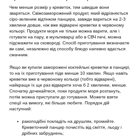
Чем менше розмір у креветок, тим швидше вони
зваряться. Свіжозаморожений продукт, який відрізняється
сіро-зеленим відтінком панцира, завжди вариться на 2-3
хвилини довше, ніж вже відварені креветки в червоному
кольорі. Продукти моря не тільки можна варити, але і
готувати на пару, в мультиварці або в СВЧ печі, можна
підсмажити на сковороді. Спосіб приготування визначаєте
ви самі, незалежно від способу блюдо напевно вдасться
смачним.
Якщо ви купили заморожені коктейльні креветки в панцирі,
то на їх приготування піде менше 10 хвилин. Якщо навіть
креветки вже в червоному кольорі (тобто відварені),
найкраще їх ще раз відварити хоча б 2 хвилинки, менше.
Спочатку дочекайтеся, поки продукти моря розтануть,
потім можна приступати до готування. Можете взяти
спеції на вимогу, які більше любите. Порядок дій
наступний:
ракоподібні покладіть на друшляк, промийте.
Креветочний панцир почистіть від сміття, льоду і
дрібних забруднень;