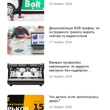
18 Червня, 2026
Деанонімізація B2B-трафіку: як
інструменти трекінгу мирять
сейлзів та маркетологів
17 Червня, 2026
Вживані професійні
кавомашини: як відкрити
кав’ярню без надмірних
інвестицій
16 Червня, 2026
Что делать если захлопнулась
дверь?
14 Червня, 2026