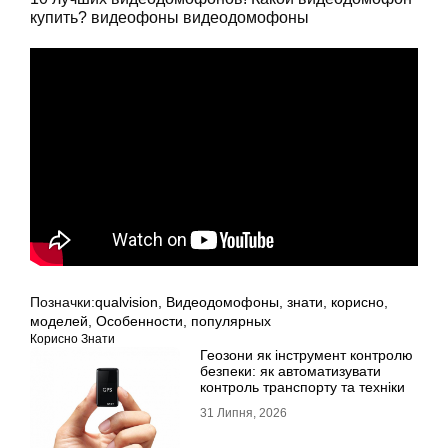
купить? видеофоны видеодомофоны
Позначки:
qualvision
,
Видеодомофоны
,
знати
,
корисно
,
моделей
,
Особенности
,
популярных
Корисно Знати
Геозони як інструмент контролю
безпеки: як автоматизувати
контроль транспорту та техніки
31 Липня, 2026