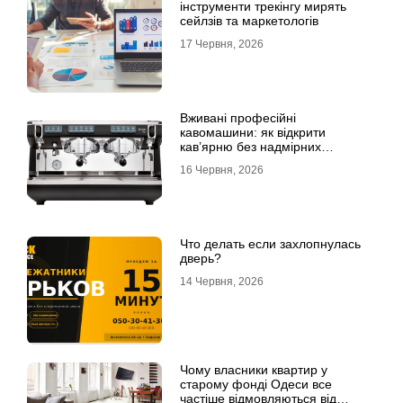
інструменти трекінгу мирять
сейлзів та маркетологів
17 Червня, 2026
Вживані професійні
кавомашини: як відкрити
кав’ярню без надмірних
інвестицій
16 Червня, 2026
Что делать если захлопнулась
дверь?
14 Червня, 2026
Чому власники квартир у
старому фонді Одеси все
частіше відмовляються від