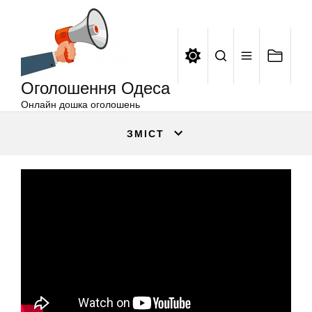
Оголошення
Перейти
Одеса
до
вмісту
Оголошення Одеса
Онлайн дошка оголошень
ЗМІСТ