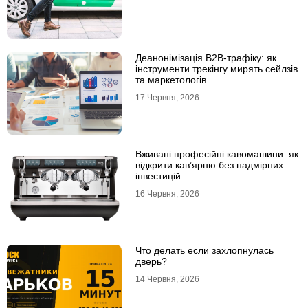
Деанонімізація B2B-трафіку: як
інструменти трекінгу мирять сейлзів
та маркетологів
17 Червня, 2026
Вживані професійні кавомашини: як
відкрити кав’ярню без надмірних
інвестицій
16 Червня, 2026
Что делать если захлопнулась
дверь?
14 Червня, 2026