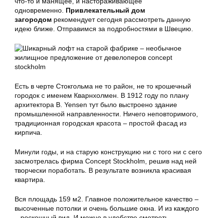
что-то и манящее, и настораживающее
одновременно.
Привлекательный дом
загородом
рекомендует сегодня рассмотреть данную
идею ближе. Отправимся за подробностями в Швецию.
Есть в черте Стокгольма не то район, не то крошечный
городок с именем Кварнхолмен. В 1912 году по плану
архитектора B. Yensen тут было выстроено здание
промышленной направленности. Ничего неповторимого,
традиционная городская красота – простой фасад из
кирпича.
Минули годы, и на старую конструкцию ни с того ни с сего
засмотрелась фирма Concept Stockholm, решив над ней
творчески поработать. В результате возникла красивая
квартира.
Вся площадь 159 м2. Главное положительное качество –
высоченные потолки и очень большие окна. И из каждого
– роскошный вид. И можно в удобстве смотреть