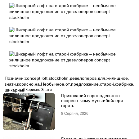
Позначки:
concept
,
loft
,
stockholm
,
девелоперов
,
для
,
жилищное
,
знати
,
корисно
,
на
,
Необычное
,
от
,
предложение
,
старой
,
фабрике
,
шикарный
Корисно Знати
Прихований ворог одеського
еспресо: чому мультибойлери
горять
8 Серпня, 2026