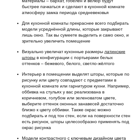
материалы – бархат, гобелен и велюр будут
быстрее пачкаться и сделают в кухонной комнате
атмосферу замка периода средневековья
Для кухонной комнаты прекраснее всего подбирать
модели усреднённой длины, которые закрывают
лишь окно. Так вы сумеете выделить и само окно, и
зрительно увеличить помещение
Визуально увеличат кухонные размеры
латинские
шторы
в конфигурации с портьерами белых
оттенков – бежевого, белого, светло-жёлтого
Интерьер в помещении выделят шторы, которые по
рисунку или цвету совпадают с предметами в
кухонной комнате или гарнитуром кухни. Например,
оббивка на стульях у вас реализована в
коричневом, голубом или зеленоватом цвете,
выберите оттенок оконных занавесей достаточно
близко к цвету оббивки. Также окрас можно
подбирать и под тон стен, если на поверхности стен
есть рисунок, шторы целесообразно применять под
окрас рисунка
Модели контрастного с ключевым дизайном цвета