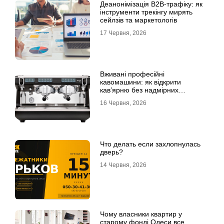
Деанонімізація B2B-трафіку: як
інструменти трекінгу мирять
сейлзів та маркетологів
17 Червня, 2026
Вживані професійні
кавомашини: як відкрити
кав’ярню без надмірних
інвестицій
16 Червня, 2026
Что делать если захлопнулась
дверь?
14 Червня, 2026
Чому власники квартир у
старому фонді Одеси все