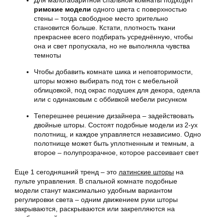
Для малогабаритной спальной комнаты подходят
римские модели
одного цвета с поверхностью
стены – тогда свободное место зрительно
становится больше. Кстати, плотность ткани
прекраснее всего подбирать усреднённую, чтобы
она и свет пропускала, но не выполняла чувства
темноты
Чтобы добавить комнате шика и неповторимости,
шторы можно выбирать под тон с мебельной
облицовкой, под окрас подушек для декора, одеяла
или с одинаковым с оббивкой мебели рисунком
Теперешнее решение дизайнера – задействовать
двойные шторы. Состоят подобные модели из 2-ух
полотнищ, и каждое управляется независимо. Одно
полотнище может быть уплотненным и темным, а
второе – полупрозрачное, которое рассеивает свет
Еще 1 сегодняшний тренд – это
латинские шторы
на
пульте управления. В спальной комнате подобные
модели станут максимально удобным вариантом
регулировки света – одним движением руки шторы
закрываются, раскрываются или закрепляются на