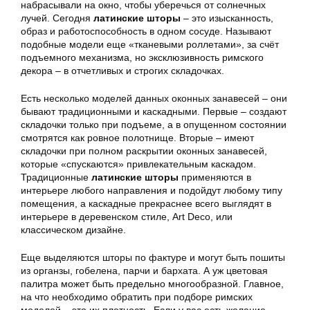
набрасывали на окно, чтобы уберечься от солнечных
лучей. Сегодня
латинские шторы
– это изысканность,
образ и работоспособность в одном сосуде. Называют
подобные модели еще «тканевыми роллетами», за счёт
подъемного механизма, но эксклюзивность римского
декора – в отчетливых и строгих складочках.
Есть несколько моделей данных оконных занавесей – они
бывают традиционными и каскадными. Первые – создают
складочки только при подъеме, а в опущенном состоянии
смотрятся как ровное полотнище. Вторые – имеют
складочки при полном раскрытии оконных занавесей,
которые «спускаются» привлекательным каскадом.
Традиционные
латинские шторы
применяются в
интерьере любого направления и подойдут любому типу
помещения, а каскадные прекраснее всего выглядят в
интерьере в деревенском стиле, Art Deco, или
классическом дизайне.
Еще выделяются шторы по фактуре и могут быть пошиты
из органзы, гобелена, парчи и бархата. А уж цветовая
палитра может быть предельно многообразной. Главное,
на что необходимо обратить при подборе римских