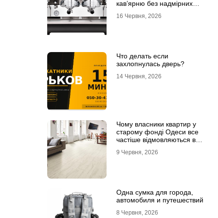
кав’ярню без надмірних
інвестицій
16 Червня, 2026
Что делать если
захлопнулась дверь?
14 Червня, 2026
Чому власники квартир у
старому фонді Одеси все
частіше відмовляються від
лінолеуму на користь
9 Червня, 2026
ламінату
Одна сумка для города,
автомобиля и путешествий
8 Червня, 2026