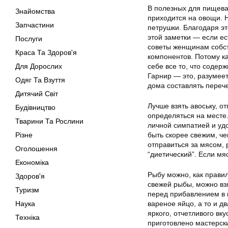
В полезных для пищева
Знайомства
приходится на овощи. 
Запчастини
петрушки. Благодаря э
этой заметки — если е
Послуги
советы женщинам собст
Краса Та Здоров'я
компонентов. Потому к
Для Дорослих
себе все то, что содерж
Гарнир — это, разумеет
Одяг Та Взуття
дома составлять перече
Дитячий Світ
Лучше взять авоську, о
Будівництво
определяться на месте
Тварини Та Рослини
личной симпатией и уд
Різне
быть скорее свежим, че
отправиться за мясом,
Оголошення
“диетический”. Если мя
Економіка
Рыбу можно, как правил
Здоров'я
свежей рыбы, можно вз
Туризм
перед прибавлением в 
Наука
вареное яйцо, а то и д
яркого, отчетливого вк
Техніка
приготовлено мастерск