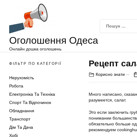
Оголошення
Перейти
Одеса
до
вмісту
Оголошення Одеса
Онлайн дошка оголошень
Рецепт са
ФІЛЬТР ПО КАТЕГОРІЇ
Корисно знати
Нерухомість
Робота
Електроніка Та Техніка
Много написано, сказан
разумеется, салат.
Спорт Та Відпочинок
Обладнання
Это если заключить гру
понимании большинства
Транспорт
обязательно больше одн
Дім Та Дача
рекомендуем cookinghu
Хобі