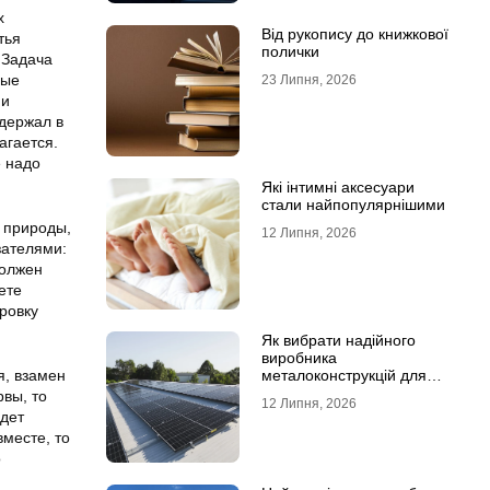
х
Від рукопису до книжкової
тья
полички
 Задача
ные
23 Липня, 2026
ми
держал в
агается.
е надо
Які інтимні аксесуари
стали найпопулярнішими
и природы,
12 Липня, 2026
зателями:
должен
ете
ровку
Як вибрати надійного
виробника
я, взамен
металоконструкцій для
сонячних панелей
вы, то
12 Липня, 2026
удет
месте, то
о