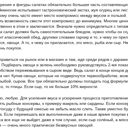
рения и фигуры салатах обязательно большая часть составляющи
Немногие испытывают гастрономический экстаз, жуя огурец или лис
тому очень часто имеет место компромисс между вкусом и пользой.
сть возможность свести этот компромисс до минимума. Многие цен
венно в этом и заключаются. Вначале нужно определиться с типа
ак салат должен быть самостоятельным блюдом, нужно чтобы он со
ит классический обед, другими словами гарнир и то, к чему он прил
ся, овощи. А то, к чему он прилагается, это мясо, рыба или сыр. Н
нь покупок.
тправиться на рынок или в магазин и там, идя среди рядов с дарам
. Подбирать овощи и зелень необходимо руководствуясь 2-мя пока
обством пережевывания в сыром виде. Ведь салат в конце концов 
м нет. Купив овощи, которые не подвергнутся термообработке, мож
 рыбой, сыром. Все три обязательно должны попадать под формули
со, то птицы. Если сыр, то не больше 10% жирности.
о, любую. Для усиления вкуса и ускорения процесса приготовлени
ять рыбные консервы, к примеру макрель или сардины. Если консер
посуду с будущей смесью не забыть масло слить. Также уместно б
ва. Если перемешать все выполненные даже в наше время покупки в
уса все еще не выйдет, даже в том случае, если сыр солёный, а мяс
и — очень много практически безвкусных овощей.