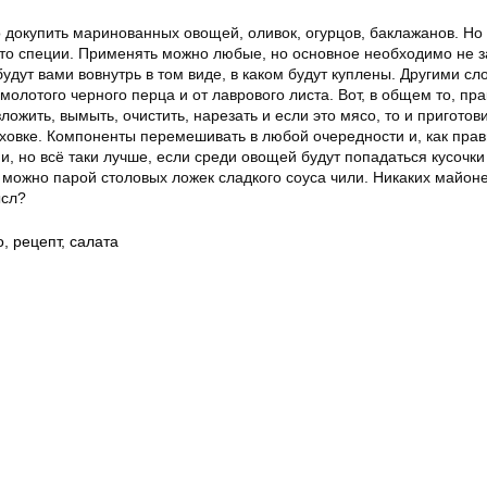
 докупить маринованных овощей, оливок, огурцов, баклажанов. Но
это специи. Применять можно любые, но основное необходимо не з
будут вами вовнутрь в том виде, в каком будут куплены. Другими с
молотого черного перца и от лаврового листа. Вот, в общем то, пра
зложить, вымыть, очистить, нарезать и если это мясо, то и приготов
уховке. Компоненты перемешивать в любой очередности и, как прав
, но всё таки лучше, если среди овощей будут попадаться кусочки
 можно парой столовых ложек сладкого соуса чили. Никаких майоне
ысл?
о
,
рецепт
,
салата