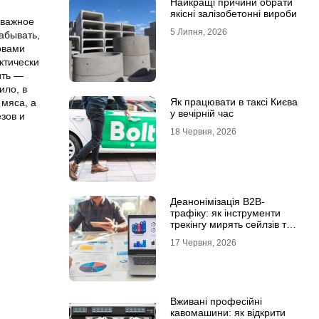
Найкращі причини обрати
якісні залізобетонні вироби
 важное
5 Липня, 2026
абывать,
ловами
ктически
ить —
ило, в
Як працювати в таксі Києва
 мяса, а
у вечірній час
зов и
18 Червня, 2026
Деанонімізація B2B-
трафіку: як інструменти
трекінгу мирять сейлзів та
маркетологів
17 Червня, 2026
Вживані професійні
кавомашини: як відкрити