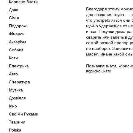
Корисно Знати
Благодаря этому можно
Дача
для создания вкуса — 
Сім'я
что употребляться они 
Подорожі
нужно удержаться от не
и все. Покупки дома ра
Фінанси
сварить или запечь в д
Акваріум
самой разной пропорции
не наоборот. Заправить
Собаки
масел, иначе какой см
Коти
Електрика
Позначки:
знати
,
корисн
Корисно Знати
Авто
Література
Музика
Дозвілля
Кіно
Своїми Руками
Тварини
Polska