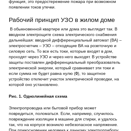
функция, это предостережение пожара при возможном
появлении токов утечки.
Рабочий принцип УЗО в жилом доме
В обыкновенной квартире или дома это выглядит так. В
вводном электрощите схема электрического снабжения
дальнейшая: вводной дифференциальный автомат (ВА) –
электросчетчик – УЗО – отходящие ВА на розеточную и
силовую сеть. То все есть токи, которые входят в дом,
проходят через УЗО и через него выходят. В устройстве
защиты поставлен дифференциальный преобразователь
электрической энергии, который сравнивает эти токи и
если сумма не будет равна нулю (
0
), то защитное
устройство отключит участок электрической проводки, на
которой оно установлено.
Рис. 1. Однолинейная схема
Электропроводка или бытовой прибор может
повредиться, поломаться. Если, например, случилось
повреждение изоляции в машине для стирки, и удалось
так, что на корпусе возникло небезопасное напряжение.
При прикосновении человека к данному электроприбору,