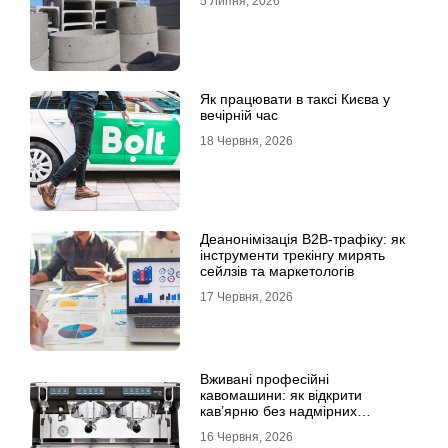
5 Липня, 2026
Як працювати в таксі Києва у
вечірній час
18 Червня, 2026
Деанонімізація B2B-трафіку: як
інструменти трекінгу мирять
сейлзів та маркетологів
17 Червня, 2026
Вживані професійні
кавомашини: як відкрити
кав’ярню без надмірних
інвестицій
16 Червня, 2026