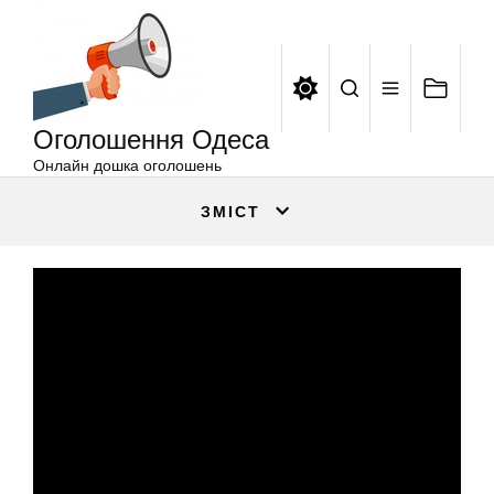
Оголошення
Перейти
Одеса
до
вмісту
Оголошення Одеса
Онлайн дошка оголошень
ЗМІСТ